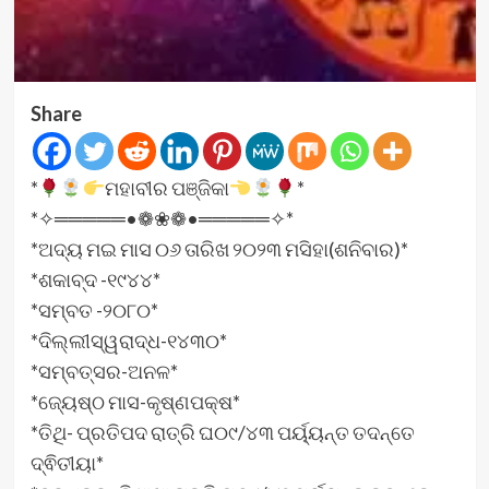
Share
*
ମହାବୀର ପଞ୍ଜିକା
*
*✧═════•❁❀❁•═════✧*
*ଅଦ୍ୟ ମଇ ମାସ ୦୬ ତାରିଖ ୨୦୨୩ ମସିହା(ଶନିବାର)*
*ଶକାବ୍ଦ -୧୯୪୪*
*ସମ୍ବତ -୨୦୮୦*
*ଦିଲ୍ଲୀସ୍ୱରାଦ୍ଧ-୧୪୩୦*
*ସମ୍ବତ୍ସର-ଅନଳ*
*ଜ୍ୟେଷ୍ଠ ମାସ-କୃଷ୍ଣପକ୍ଷ*
*ତିଥି- ପ୍ରତିପଦ ରାତ୍ରି ଘ୦୯/୪୩ ପର୍ୟ୍ୟନ୍ତ ତଦନ୍ତେ
ଦ୍ଵିତୀୟା*