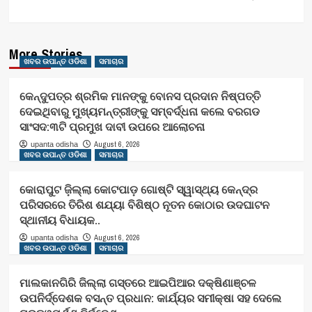
More Stories
ଖବର ଉପାନ୍ତ ଓଡିଶା
ସମାଚାର
କେନ୍ଦୁପତ୍ର ଶ୍ରମିକ ମାନଙ୍କୁ ବୋନସ ପ୍ରଦାନ ନିଷ୍ପତ୍ତି
ଦେଇଥିବାରୁ ମୁଖ୍ୟମନ୍ତ୍ରୀଙ୍କୁ ସମ୍ବର୍ଦ୍ଧନା କଲେ ବରଗଡ
ସାଂସଦ:୩ଟି ପ୍ରମୁଖ ଦାବୀ ଉପରେ ଆଲୋଚନା
August 6, 2026
upanta odisha
ଖବର ଉପାନ୍ତ ଓଡିଶା
ସମାଚାର
କୋରାପୁଟ ଜ଼ିଲ୍ଲା କୋଟପାଡ଼ ଗୋଷ୍ଟି ସ୍ୱାସ୍ଥ୍ୟ କେନ୍ଦ୍ର
ପରିସରରେ ତିରିଶ ଶଯ୍ୟା ବିଶିଷ୍ଠ ନୂତନ କୋଠାର ଉଦଘାଟନ
ସ୍ଥାନୀୟ ବିଧାୟକ..
August 6, 2026
upanta odisha
ଖବର ଉପାନ୍ତ ଓଡିଶା
ସମାଚାର
ମାଲକାନଗିରି ଜିଲ୍ଲା ଗସ୍ତରେ ଆଇପିଆର ଦକ୍ଷିଣାଞ୍ଚଳ
ଉପନିର୍ଦ୍ଦେଶକ ବସନ୍ତ ପ୍ରଧାନ: କାର୍ଯ୍ୟର ସମୀକ୍ଷା ସହ ଦେଲେ