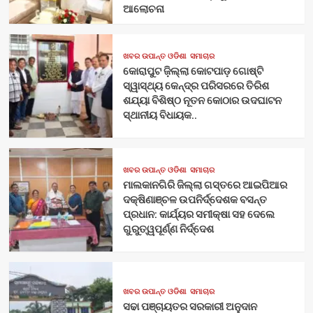
ଆଲୋଚନା
ଖବର ଉପାନ୍ତ ଓଡିଶା
ସମାଚାର
କୋରାପୁଟ ଜ଼ିଲ୍ଲା କୋଟପାଡ଼ ଗୋଷ୍ଟି
ସ୍ୱାସ୍ଥ୍ୟ କେନ୍ଦ୍ର ପରିସରରେ ତିରିଶ
ଶଯ୍ୟା ବିଶିଷ୍ଠ ନୂତନ କୋଠାର ଉଦଘାଟନ
ସ୍ଥାନୀୟ ବିଧାୟକ..
ଖବର ଉପାନ୍ତ ଓଡିଶା
ସମାଚାର
ମାଲକାନଗିରି ଜିଲ୍ଲା ଗସ୍ତରେ ଆଇପିଆର
ଦକ୍ଷିଣାଞ୍ଚଳ ଉପନିର୍ଦ୍ଦେଶକ ବସନ୍ତ
ପ୍ରଧାନ: କାର୍ଯ୍ୟର ସମୀକ୍ଷା ସହ ଦେଲେ
ଗୁରୁତ୍ୱପୂର୍ଣ୍ଣ ନିର୍ଦ୍ଦେଶ
ଖବର ଉପାନ୍ତ ଓଡିଶା
ସମାଚାର
ସଢା ପଞ୍ଚାୟତର ସରକାରୀ ଅନୁଦାନ