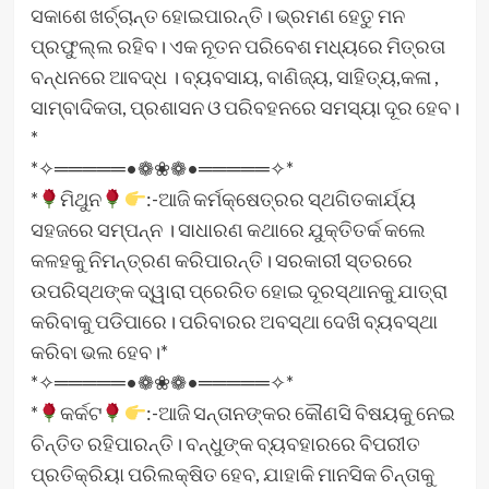
ସକାଶେ ଖର୍ଚ୍ଚାନ୍ତ ହୋଇପାରନ୍ତି। ଭ୍ରମଣ ହେତୁ ମନ
ପ୍ରଫୁଲ୍ଲ ରହିବ। ଏକ ନୂତନ ପରିବେଶ ମଧ୍ୟରେ ମିତ୍ରତା
ବନ୍ଧନରେ ଆବଦ୍ଧ । ବ୍ୟବସାୟ, ବାଣିଜ୍ୟ, ସାହିତ୍ୟ,କଳା ,
ସାମ୍ବାଦିକତା, ପ୍ରଶାସନ ଓ ପରିବହନରେ ସମସ୍ୟା ଦୂର ହେବ।
*
*✧═════•❁❀❁•═════✧*
*
ମିଥୁନ
:-ଆଜି କର୍ମକ୍ଷେତ୍ରର ସ୍ଥଗିତକାର୍ଯ୍ୟ
ସହଜରେ ସମ୍ପନ୍ନ । ସାଧାରଣ କଥାରେ ଯୁକ୍ତିତର୍କ କଲେ
କଳହକୁ ନିମନ୍ତ୍ରଣ କରିପାରନ୍ତି। ସରକାରୀ ସ୍ତରରେ
ଉପରିସ୍ଥଙ୍କ ଦ୍ୱାରା ପ୍ରେରିତ ହୋଇ ଦୂରସ୍ଥାନକୁ ଯାତ୍ରା
କରିବାକୁ ପଡିପାରେ। ପରିବାରର ଅବସ୍ଥା ଦେଖି ବ୍ୟବସ୍ଥା
କରିବା ଭଲ ହେବ।*
*✧═════•❁❀❁•═════✧*
*
କର୍କଟ
:-ଆଜି ସନ୍ତାନଙ୍କର କୌଣସି ବିଷୟକୁ ନେଇ
ଚିନ୍ତିତ ରହିପାରନ୍ତି। ବନ୍ଧୁଙ୍କ ବ୍ୟବହାରରେ ବିପରୀତ
ପ୍ରତିକ୍ରିୟା ପରିଲକ୍ଷିତ ହେବ, ଯାହାକି ମାନସିକ ଚିନ୍ତାକୁ