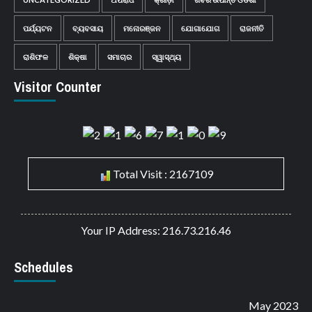
ପର୍ଯ୍ୟଟନ
ବ୍ୟବସାୟ
ମନୋରଞ୍ଜନ
ଯୋଗାଯୋଗ
ରାଜନୀତି
ରାଶିଫଳ
ଶିକ୍ଷା
ସମାଚାର
ସ୍ୱାସ୍ଥ୍ୟ
Visitor Counter
Total Visit : 2167109
Your IP Address: 216.73.216.46
Schedules
May 2023