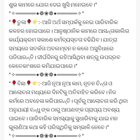
ଶୁଭ କାମରେ ଯୋଗ ଦେଇ ଖୁସି ମନେଇବେ।*
*✧═════•❁❀❁•═════✧*
*
ତୁଳା
:-ଆଜି ଅର୍ଥ ସମ୍ପର୍କକୁ ନେଇ ପାରିବାରିକ
କଳହର ହୋଇପାରେ। ଆନୁଷ୍ଠାନିକ କାମରେ ଆସନ୍ତାକାଲିର
କାର୍ଯ୍ୟକ୍ରମ ସକାଶେ କର୍ମବ୍ୟସ୍ତତା ବଢିଯିବ। ଯାତ୍ରା
ସମୟରେ ସତର୍କତା ଅବଲମ୍ବନ ନ କଲେ ଅସୁବିଧାରେ
ପଡିପାରନ୍ତି। ଦୀର୍ଘଦିନରୁ ରହିଆସିଥିବା ଶତ୍ରୁ ଉପଦ୍ରବ
କେତେକାଂଶରେ କମିଯାଇପାରେ।*
*✧═════•❁❀❁•═════✧*
*
ବିଛା
:-ଆଜି ନୂଆ ନୂଆ କାମ, ନୂତନ ଚିନ୍ତା ଓ
ଆଲୋଚନା ମଧ୍ୟରେ ଦିନଟିକୁ ଅତିବାହିତ କରିବେ। ନିଜ
କର୍ମରେ ଅବହେଳା କରିପାରନ୍ତି। ପୂର୍ବରୁ ଆଲୋଚନା କରି ଥିବା
ଅନୁଯାୟୀ ବନ୍ଧୁ ଙ୍କ ଠାରୁ ଆପଣଙ୍କ ପ୍ରାପ୍ୟ ଅବଶ୍ୟ
ପାଇବେ। ପାରିବାରିକ ସମସ୍ୟାକୁ ସୁଧାରିବାକୁ ଯାଇ ମନ
ଭୁଲାଣିଆ କଥା କହି ପରିସ୍ଥିତିକୁ ସମ୍ଭାଳି ନେବେ।*
*✧═════•❁❀❁•═════✧*