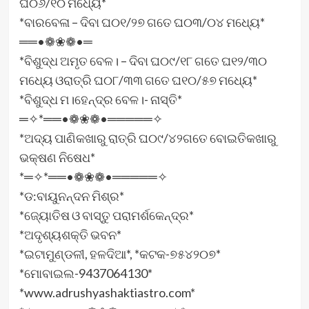
ଘ୦୬/୧୦ ମଧ୍ୟେ*
*ବାରବେଳା – ଦିବା ଘ୦୧/୨୭ ଗତେ ଘ୦୩/୦୪ ମଧ୍ୟେ*
══•❁❀❁•═
*ବିଶୁଦ୍ଧ ଅମୃତ ବେଳ। – ଦିବା ଘ୦୯/୧୮ ଗତେ ଘ୧୨/୩୦
ମଧ୍ୟେ ଓରାତ୍ରି ଘ୦୮/୩୩ ଗତେ ଘ୧୦/୫୭ ମଧ୍ୟେ*
*ବିଶୁଦ୍ଧ ମ।ହେନ୍ଦ୍ର ବେଳ।- ନାସ୍ତି*
═✧*══•❁❀❁•═════✧
*ଅଦ୍ୟ ପାଣିକଖାରୁ ରାତ୍ରି ଘ୦୯/୪୨ଗତେ ବୋଇତିକଖାରୁ
ଭକ୍ଷଣ ନିଷେଧ*
*═✧*══•❁❀❁•═════✧
*ଡ:ବାୟୁନନ୍ଦନ ମିଶ୍ର*
*ଜ୍ୟୋତିଷ ଓ ବାସ୍ତୁ ପରାମର୍ଶକେନ୍ଦ୍ର*
*ଅଦୃଶ୍ୟଶକ୍ତି ଭବନ*
*ଇଟାମୁଣ୍ଡଳୀ, ହଳଦିଆ*, *କଟକ-୭୫୪୨୦୭*
*ମୋବାଇଲ-9437064130*
*www.adrushyashaktiastro.com*