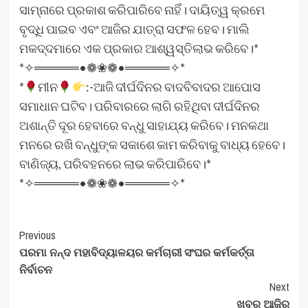
ସାମ୍ନାରେ ପ୍ରକାଶ କରିପାରିବେ ନାହିଁ। ଦାୟିତ୍ୱ କ୍ରମେ
ବୃଦ୍ଧି ପାଇବ ଏବଂ ଆଜିର ଯାତ୍ରା ସଫଳ ହେବ। ମାଲି
ମକଦ୍ଦମାରେ ଏକ ପ୍ରକାର ଆଶ୍ୱସ୍ତିଲାଭ କରିବେ।*
*✧═════•❁❀❁•═════✧*
*
ମୀନ
:-ଆଜି ଦୀର୍ଘଦିନର ବାଦବିବାଦର ଆପୋସ
ସମାଧାନ ଘଟିବ। ପରିବାରରେ ଲାଗି ରହିଥିବା ଦୀର୍ଘଦିନର
ଅଶାନ୍ତି ଦୂର ହେବାରେ ବନ୍ଧୁ ସାହାଯ୍ୟ କରିବେ। ମନକଥା
ମନରେ ରଖି ବନ୍ଧୁଙ୍କ ସକାଶେ କାମ କରିବାକୁ ବାଧ୍ୟ ହେବେ।
ବାଣିଜ୍ୟ, ପରିବହନରେ ଲାଭ କରିପାରିବେ।*
*✧═════•❁❀❁•═════✧*
Post
Previous
ପରମା ନନ୍ଦ ମହାବିଦ୍ୟାଳୟର କର୍ମଚାରୀ ସଂଘର କର୍ମକର୍ତ୍ତା
Navigation
ନିର୍ବାଚନ
Next
ଖବର ଆଜିର