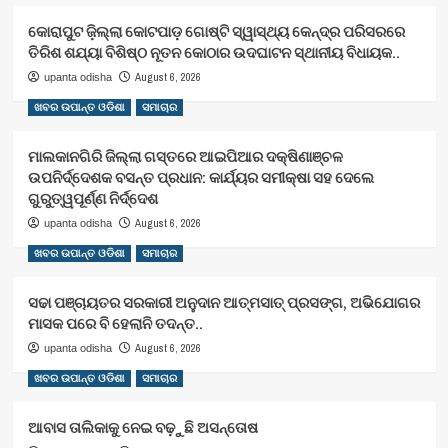
କୋରାପୁଟ ଜ଼ିଲ୍ଲା କୋଟପାଡ଼ ଗୋଷ୍ଟି ସ୍ୱାସ୍ଥ୍ୟ କେନ୍ଦ୍ର ପରିସରରେ
ତିରିଶ ଶଯ୍ୟା ବିଶିଷ୍ଠ ନୂତନ କୋଠାର ଉଦଘାଟନ ସ୍ଥାନୀୟ ବିଧାୟକ..
August 6, 2026
upanta odisha
ଖବର ଉପାନ୍ତ ଓଡିଶା
ସମାଚାର
ମାଲକାନଗିରି ଜିଲ୍ଲା ଗସ୍ତରେ ଆଇପିଆର ଦକ୍ଷିଣାଞ୍ଚଳ
ଉପନିର୍ଦ୍ଦେଶକ ବସନ୍ତ ପ୍ରଧାନ: କାର୍ଯ୍ୟର ସମୀକ୍ଷା ସହ ଦେଲେ
ଗୁରୁତ୍ୱପୂର୍ଣ୍ଣ ନିର୍ଦ୍ଦେଶ
August 6, 2026
upanta odisha
ଖବର ଉପାନ୍ତ ଓଡିଶା
ସମାଚାର
ସଢା ପଞ୍ଚାୟତର ସରକାରୀ ଅନୁଦାନ ଆତ୍ମସାତ୍ ପ୍ରସଙ୍ଗ, ଅଭିଯୋଗର
ମାସକ ପରେ ବି ହେଲାନି ତଦନ୍ତ..
August 6, 2026
upanta odisha
ଖବର ଉପାନ୍ତ ଓଡିଶା
ସମାଚାର
ଆବାସ ତାଲିକାକୁ ନେଇ ବଢ଼ୁଛି ଅସନ୍ତୋଷ