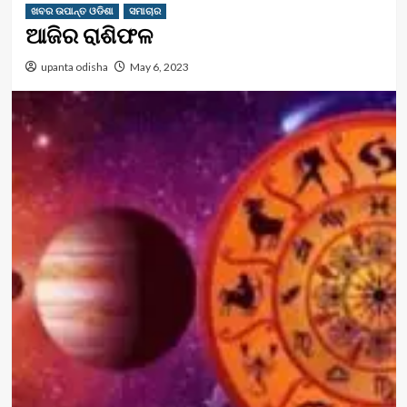
ଖବର ଉପାନ୍ତ ଓଡିଶା
ସମାଚାର
ଆଜିର ରାଶିଫଳ
upanta odisha
May 6, 2023