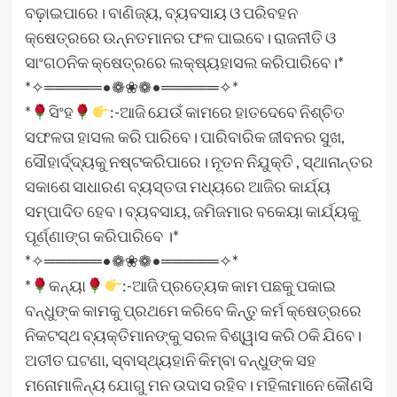
ବଢ଼ାଇପାରେ। ବାଣିଜ୍ୟ, ବ୍ୟବସାୟ ଓ ପରିବହନ
କ୍ଷେତ୍ରରେ ଉନ୍ନତମାନର ଫଳ ପାଇବେ। ରାଜନୀତି ଓ
ସାଂଗଠନିକ କ୍ଷେତ୍ରରେ ଲକ୍ଷ୍ୟହାସଲ କରିପାରିବେ।*
*✧═════•❁❀❁•═════✧*
*
ସିଂହ
:-ଆଜି ଯେଉଁ କାମରେ ହାତଦେବେ ନିଶ୍ଚିତ
ସଫଳତା ହାସଲ କରି ପାରିବେ। ପାରିବାରିକ ଜୀବନର ସୁଖ,
ସୌହାର୍ଦ୍ଦ୍ୟକୁ ନଷ୍ଟକରିପାରେ। ନୂତନ ନିଯୁକ୍ତି , ସ୍ଥାନାନ୍ତର
ସକାଶେ ସାଧାରଣ ବ୍ୟସ୍ତତା ମଧ୍ୟରେ ଆଜିର କାର୍ଯ୍ୟ
ସମ୍ପାଦିତ ହେବ। ବ୍ୟବସାୟ, ଜମିଜମାର ବକେୟା କାର୍ଯ୍ୟକୁ
ପୂର୍ଣ୍ଣାଙ୍ଗ କରିପାରିବେ ।*
*✧═════•❁❀❁•═════✧*
*
କନ୍ୟା
:-ଆଜି ପ୍ରତ୍ୟେକ କାମ ପଛକୁ ପକାଇ
ବନ୍ଧୁଙ୍କ କାମକୁ ପ୍ରଥମେ କରିବେ କିନ୍ତୁ କର୍ମ କ୍ଷେତ୍ରରେ
ନିକଟସ୍ଥ ବ୍ୟକ୍ତିମାନଙ୍କୁ ସରଳ ବିଶ୍ୱାସ କରି ଠକି ଯିବେ।
ଅତୀତ ଘଟଣା, ସ୍ବାସ୍ଥ୍ୟହାନି କିମ୍ବା ବନ୍ଧୁଙ୍କ ସହ
ମନୋମାଳିନ୍ୟ ଯୋଗୁ ମନ ଉଦାସ ରହିବ। ମହିଳାମାନେ କୌଣସି