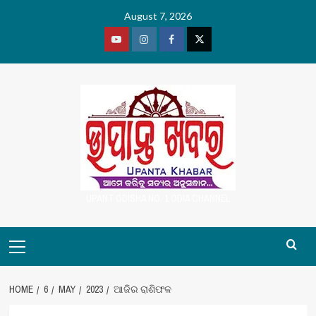
Skip
August 7, 2026
to
content
Youtube
Vimeo
Facebook
Twitter
UPANT ODISHA NO. 1 ODIA CHANNEL
Primary
Menu
HOME
6
MAY
2023
ଆଜିର ରାଶିଫଳ