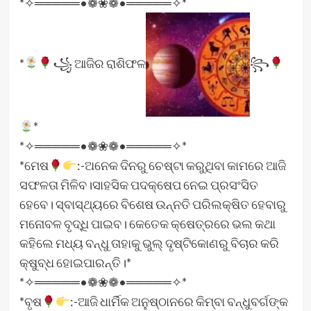
*✧═════•❁❀❁•═════✧*
*
꧁ ଆଜିର ରାଶିଫଳ
꧂
*
*✧═════•❁❀❁•═════✧*
*ମେଷ
:-ଅନେକ ଦିନରୁ ଚେଷ୍ଟା କରୁଥିବା କାମରେ ଆଜି
ସଫଳତା ମିଳିବ।ସାହସିକ ପଦକ୍ଷେପ ନେଇ ପ୍ରସଂସିତ
ହେବେ। ସ୍ବାସ୍ଥ୍ୟରେ ବିଶେଷ ଉନ୍ନତି ପରିଲକ୍ଷିତ ହେବାରୁ
ମନୋବଳ ବୃଦ୍ଧି ପାଇବ। କେତେକ କ୍ଷେତ୍ରରେ ଭଲ କଥା
କହିଲେ ମଧ୍ୟ ବନ୍ଧୁ ତାହାକୁ ଭୁଲ୍‌ ଦୃଷ୍ଟିକୋଣରୁ ବିଚାର କରି
କ୍ଷୁବ୍ଧ ହୋଇପାରନ୍ତି।*
*✧═════•❁❀❁•═════✧*
*ବୃଷ
:-ଆଜି ଧାର୍ମିକ ଅନୁଷ୍ଠାନରେ କିମ୍ବା ବନ୍ଧୁବର୍ଗଙ୍କ