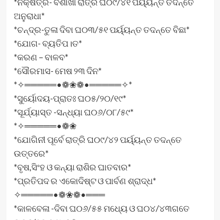
*ନକ୍ଷତ୍ର- ବିଶାଖା ରାତ୍ରି ଘ୦୯/୪୧ ପର୍ୟ୍ୟନ୍ତ ତଦନ୍ତେ
ଅନୁରାଧା*
*ଚନ୍ଦ୍ର-ତୁଳା ଦିବା ଘ୦୩/୫୧ ପର୍ୟ୍ୟନ୍ତ ତଦନ୍ତେ ବିଛା*
*ଯୋଗ- ବ୍ୟତିପ।ତ*
*କରଣ – ବାଳବ*
*ସୌରମାସ- ମେଷ ୨୩ ଦିନ*
*✧═════•❁❀❁•═════✧*
*ସୁର୍ୟୋଦୟ-ପ୍ରାତଃ ଘ୦୫/୨୦/୧୯*
*ସୂର୍ଯ୍ୟାସ୍ତ -ସନ୍ଧ୍ୟା ଘ୦୬/୦୮/୫୯*
*✧═════•❁❀
*ଯୋଗିନୀ ପୂର୍ବେ ରାତ୍ରି ଘ୦୯/୪୨ ପର୍ୟ୍ୟନ୍ତ ତଦନ୍ତେ
ଉତ୍ତରେ*
*ବୃଷ,ସିଂହ ଓ କନ୍ୟା ରାଶିର ଘାତବାର*
*ପ୍ରତିପଦ ର ଏକୋଦିଷ୍ଟ ଓ ପାର୍ବଣ ଶ୍ରାଦ୍ଧ*
✧═════•❁❀❁•═══
*କାଳବେଳା -ଦିବା ଘ୦୬/୫୫ ମଧ୍ୟେ ଓ ଘ୦୪/୪୩ଗତେ