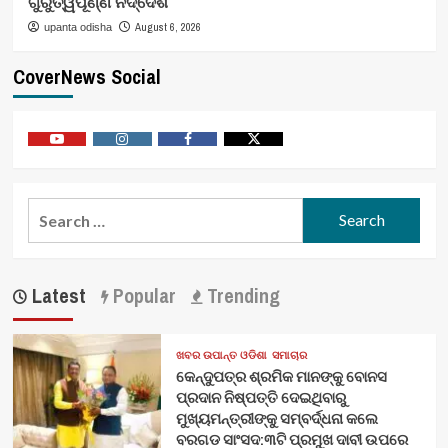
ଗୁରୁତ୍ୱପୂର୍ଣ୍ଣ ନିର୍ଦ୍ଦେଶ
August 6, 2026
upanta odisha
CoverNews Social
Youtube
Vimeo
Facebook
Twitter
Search
for:
Latest
Popular
Trending
ଖବର ଉପାନ୍ତ ଓଡିଶା
ସମାଚାର
କେନ୍ଦୁପତ୍ର ଶ୍ରମିକ ମାନଙ୍କୁ ବୋନସ
ପ୍ରଦାନ ନିଷ୍ପତ୍ତି ଦେଇଥିବାରୁ
ମୁଖ୍ୟମନ୍ତ୍ରୀଙ୍କୁ ସମ୍ବର୍ଦ୍ଧନା କଲେ
ବରଗଡ ସାଂସଦ:୩ଟି ପ୍ରମୁଖ ଦାବୀ ଉପରେ