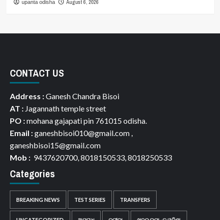
August 6, 2026
upanta odisha
CONTACT US
Address :
Ganesh Chandra Bisoi
AT :
Jagannath temple street
PO :
mohana gajapati pin 761015 odisha.
Email :
ganeshbisoi010@gmail.com ,
ganeshbisoi15@gmail.com
Mob :
9437620700, 8018150533, 8018250533
Categories
BREAKING NEWS
TEST SERIES
TRANSFERS
UNCATEGORIZED
ଅପରାଧ
କ୍ରୀଡ଼ା
ଖବର ଉପାନ୍ତ ଓଡିଶା