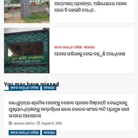
ଆତ୍ମସାତ୍ ପ୍ରସଙ୍ଗ, ଅଭିଯୋଗର ମାସକ
ପରେ ବି ହେଲାନି ତଦନ୍ତ..
ଖବର ଉପାନ୍ତ ଓଡିଶା
ସମାଚାର
ଆବାସ ତାଲିକାକୁ ନେଇ ବଢ଼ୁଛି ଅସନ୍ତୋଷ
You may have missed
ଖବର ଉପାନ୍ତ ଓଡିଶା
ସମାଚାର
କେନ୍ଦୁପତ୍ର ଶ୍ରମିକ ମାନଙ୍କୁ ବୋନସ ପ୍ରଦାନ ନିଷ୍ପତ୍ତି ଦେଇଥିବାରୁ
ମୁଖ୍ୟମନ୍ତ୍ରୀଙ୍କୁ ସମ୍ବର୍ଦ୍ଧନା କଲେ ବରଗଡ ସାଂସଦ:୩ଟି ପ୍ରମୁଖ ଦାବୀ
ଉପରେ ଆଲୋଚନା
August 6, 2026
upanta odisha
ଖବର ଉପାନ୍ତ ଓଡିଶା
ସମାଚାର