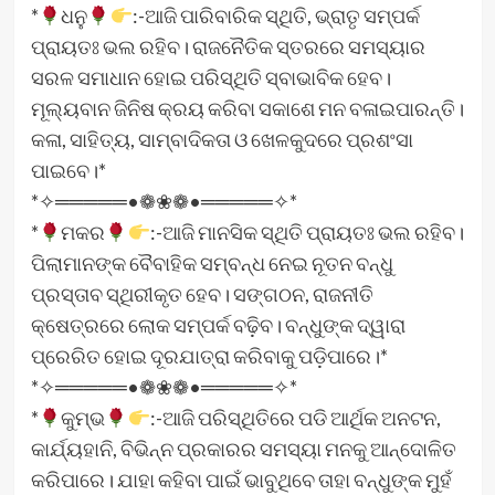
*
ଧନୁ
:-ଆଜି ପାରିବାରିକ ସ୍ଥିତି, ଭ୍ରାତୃ ସମ୍ପର୍କ
ପ୍ରାୟତଃ ଭଲ ରହିବ। ରାଜନୈତିକ ସ୍ତରରେ ସମସ୍ୟାର
ସରଳ ସମାଧାନ ହୋଇ ପରିସ୍ଥିତି ସ୍ବାଭାବିକ ହେବ।
ମୂଲ୍ୟବାନ ଜିନିଷ କ୍ରୟ କରିବା ସକାଶେ ମନ ବଳାଇପାରନ୍ତି।
କଳା, ସାହିତ୍ୟ, ସାମ୍ବାଦିକତା ଓ ଖେଳକୁଦରେ ପ୍ରଶଂସା
ପାଇବେ।*
*✧═════•❁❀❁•═════✧*
*
ମକର
:-ଆଜି ମାନସିକ ସ୍ଥିତି ପ୍ରାୟତଃ ଭଲ ରହିବ।
ପିଲାମାନଙ୍କ ବୈବାହିକ ସମ୍ବନ୍ଧ ନେଇ ନୂତନ ବନ୍ଧୁ
ପ୍ରସ୍ତାବ ସ୍ଥିରୀକୃତ ହେବ। ସଙ୍ଗଠନ, ରାଜନୀତି
କ୍ଷେତ୍ରରେ ଲୋକ ସମ୍ପର୍କ ବଢ଼ିବ। ବନ୍ଧୁଙ୍କ ଦ୍ୱାରା
ପ୍ରେରିତ ହୋଇ ଦୂରଯାତ୍ରା କରିବାକୁ ପଡ଼ିପାରେ।*
*✧═════•❁❀❁•═════✧*
*
କୁମ୍ଭ
:-ଆଜି ପରିସ୍ଥିତିରେ ପଡି ଆର୍ଥିକ ଅନଟନ,
କାର୍ଯ୍ୟହାନି, ବିଭିନ୍ନ ପ୍ରକାରର ସମସ୍ୟା ମନକୁ ଆନ୍ଦୋଳିତ
କରିପାରେ। ଯାହା କହିବା ପାଇଁ ଭାବୁଥିବେ ତାହା ବନ୍ଧୁଙ୍କ ମୁହଁ