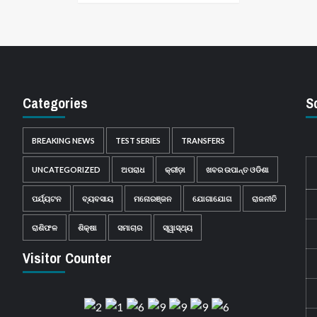
Categories
S
BREAKING NEWS
TEST SERIES
TRANSFERS
UNCATEGORIZED
ଅପରାଧ
କ୍ରୀଡ଼ା
ଖବର ଉପାନ୍ତ ଓଡିଶା
ପର୍ଯ୍ୟଟନ
ବ୍ୟବସାୟ
ମନୋରଞ୍ଜନ
ଯୋଗାଯୋଗ
ରାଜନୀତି
ରାଶିଫଳ
ଶିକ୍ଷା
ସମାଚାର
ସ୍ୱାସ୍ଥ୍ୟ
Visitor Counter