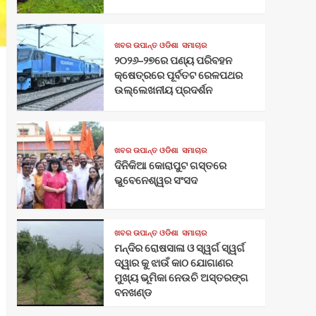
ଖବର ଉପାନ୍ତ ଓଡିଶା
ସମାଚାର
୨୦୨୬–୨୭ରେ ପଣ୍ୟ ପରିବହନ
କ୍ଷେତ୍ରରେ ପୂର୍ବତଟ ରେଳପଥର
ଉଲ୍ଲେଖନୀୟ ପ୍ରଦର୍ଶନ
ଖବର ଉପାନ୍ତ ଓଡିଶା
ସମାଚାର
ଦିନିକିଆ କୋରାପୁଟ ଗସ୍ତରେ
ଭୁବେନେଶ୍ୱର ସଂସଦ
ଖବର ଉପାନ୍ତ ଓଡିଶା
ସମାଚାର
ମନ୍ଦିର ରୋଷସାଳା ଓ ସ୍ୱର୍ଗ ସ୍ୱର୍ଗ
ଦ୍ୱାର କୁ ଝାଉଁ କାଠ ଯୋଗାଣର
ମୁଖ୍ୟ ଭୂମିକା ନେଉଚି ଅସ୍ତରଙ୍ଗ
ବନଖଣ୍ଡ