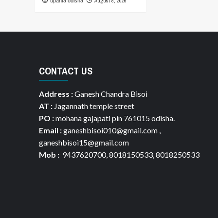
August 8, 2026
upanta odisha
CONTACT US
Address :
Ganesh Chandra Bisoi
AT :
Jagannath temple street
PO :
mohana gajapati pin 761015 odisha.
Email :
ganeshbisoi010@gmail.com ,
ganeshbisoi15@gmail.com
Mob :
9437620700, 8018150533, 8018250533