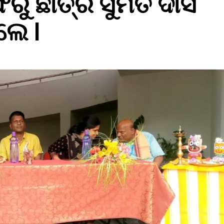
ୁ ଛାତ୍ର ସୁମିତି ଦାସ
ଲେ l