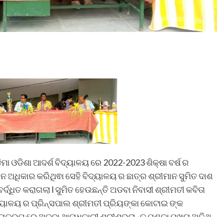
ମା ଓଡିଶା ଆଦର୍ଶ ବିଦ୍ୟାଳୟ ରେ 2022-2023 ଶିକ୍ଷା ବର୍ଷ ର
ନ ଅଧିକାର କରିଥିଵା ସେହି ବିଦ୍ୟାଳୟ ର ଛାତ୍ର ଶ୍ରୀମାନ ସୁମିତ ଦାଶ
୍ଦ୍ଧିତ କରାଗଲା l ସୁମିତ ହେଉଛନ୍ତି ଅଡବା ନିବାସୀ ଶ୍ରୀମତୀ କବିତା
ିଦ୍ୟାଳୟ ର ପ୍ରିନ୍ସପାଲ ଶ୍ରୀମତୀ ପ୍ରିୟଙ୍କା କୋଟାଇ ଙ୍କ
ୟକ୍ରମ ରେ ଅଡବା ଥାନାଧିକାରୀ ଶ୍ରୀଶୁଭ୍ରାନ୍ତ ପଣ୍ଡା ମୁଖ୍ୟ ଅତିଥି,