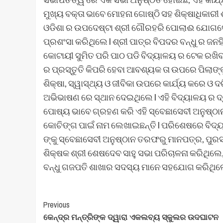
ମୁଖ୍ୟ ବକ୍ତା ଭାବେ ମୋହନା ଗୋଷ୍ଠି ସହ ଶିକ୍ଷାଧିକାରୀ ଶ୍
ଓଡିଶା ର ଉପଦେଷ୍ଟା ଶ୍ରୀ ଗୌରହରି ପୋଲାଈ ଯୋଗଦେଇଥ
ପ୍ରଶଂସା କରିଥିଲେ l ଶ୍ରୀ ପାତ୍ର ବିପଦର ବନ୍ଧୁ ର 
କୋଟାୟୀ ସୁମିତ ପରି ପାଠ ପଡି ବିଦ୍ୟାଳୟ ର ଟେକ ରଖିବା
ର ପ୍ରସ୍ତୁତି କିପରି ହେବା ଆବଶ୍ୟକ ତା ଉପରେ ପିଲାଙ୍କ
ଶିକ୍ଷା, ସ୍ୱାସ୍ଥ୍ୟ ଓ ଜୀବିକା ଉପରେ କାର୍ଯ୍ୟ କରେ ଓ 
ଅଭିଭାଷଣ ରେ ସ୍ଥାନ ଦେଇଥିଲେ l ଏହି ବିଦ୍ୟାଳୟ ର ଦ
ପୋଷ୍ୟ ଭାବେ ଗ୍ରହଣ କରି ଏହି ସ୍ବେଛାସେବୀ ଅନୁଷ୍ଠା
କୋଚିଙ୍ଗ ପାଇଁ ନାମ ଲେଖାଇଛନ୍ତି l ପରିଶେଷରେ ବିଦ୍ୟାଳ
ଙ୍କୁ ସ୍ବେଛାସେବୀ ଅନୁଷ୍ଠାନ ତରଫରୁ ମାନପତ୍ର, ପୁରସ୍
ଶିକ୍ଷକ ଶ୍ରୀ ଶେଷଦେବ ସାହୁ ସଭା ପରିଚାଳନା କରିଥିଲେ
ବନ୍ଧୁ ଗଜପତି ଶାଖାର ସଦସ୍ୟ ମାନେ ସହଯୋଗ କରିଥିଲେ
Post
Previous
କେନ୍ଦ୍ର ମନ୍ତ୍ରିଙ୍କ ଦ୍ୱାରା ଏକଲବ୍ୟ ସ୍କୁଲର ଉଦଘାଟନ
Navigation