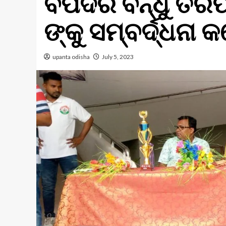
ବିପଦର ବନ୍ଧୁ ତରଫର
ଙ୍କୁ ସମ୍ବର୍ଦ୍ଧନା କ
upanta odisha
July 5, 2023