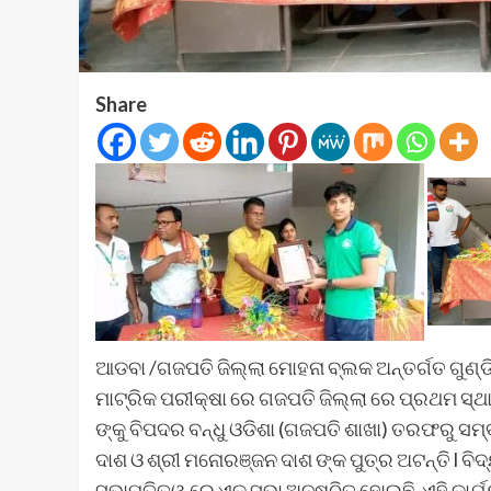
Share
ଆଡବା /ଗଜପତି ଜିଲ୍ଲା ମୋହନା ବ୍ଲକ ଅନ୍ତର୍ଗତ ଗୁଣ୍ଡି
ମାଟ୍ରିକ ପରୀକ୍ଷା ରେ ଗଜପତି ଜିଲ୍ଲା ରେ ପ୍ରଥମ ସ୍ଥା
ଙ୍କୁ ବିପଦର ବନ୍ଧୁ ଓଡିଶା (ଗଜପତି ଶାଖା) ତରଫରୁ ସମ୍ବର
ଦାଶ ଓ ଶ୍ରୀ ମନୋରଞ୍ଜନ ଦାଶ ଙ୍କ ପୁତ୍ର ଅଟନ୍ତି l ବ
ସଭାପତିତ୍ୱ ରେ ଏକ ସଭା ଅନୁଷ୍ଠିତ ହୋଇଛି, ଏହି କାର୍ଯ୍