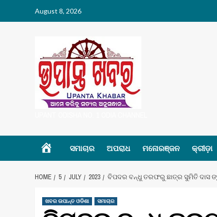
Skip
August 8, 2026
to
content
UPANT ODISHA NO. 1 ODIA CHANNEL
Home
ସମାଚାର
ଅପରାଧ
ମନୋରଞ୍ଜନ
କ୍ରୀଡ଼ା
HOME
5
JULY
2023
ବିପଦର ବନ୍ଧୁ ତରଫରୁ ଛାତ୍ର ସୁମିତି ଦାସ ଙ୍
ଖବର ଉପାନ୍ତ ଓଡିଶା
ସମାଚାର