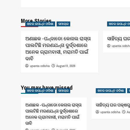
More Stories
ଖବର ଉପାନ୍ତ ଓଡିଶା
ସମାଚାର
ଖବର ଉପାନ୍ତ ଓ
ଅଣାଛକ -ପନ୍ଦାଡୋ କେନାଲ ରାସ୍ତା
ସାହିତ୍ୟ ଘ
ପାଲଟିଛି ମରଣଯନ୍ତା ଦୁର୍ଦ୍ଦଶାରେ
upanta odis
ଅନେକ ଗ୍ରାମବାସୀ, ମରାମତି ପାଇଁ
ଦାବି
August 8, 2026
upanta odisha
You may have missed
ଖବର ଉପାନ୍ତ ଓଡିଶା
ସମାଚାର
ଖବର ଉପାନ୍ତ ଓଡିଶା
ଅଣାଛକ -ପନ୍ଦାଡୋ କେନାଲ ରାସ୍ତା
ସାହିତ୍ୟ ଘର ପକ୍ଷର
ପାଲଟିଛି ମରଣଯନ୍ତା ଦୁର୍ଦ୍ଦଶାରେ
Au
upanta odisha
ଅନେକ ଗ୍ରାମବାସୀ, ମରାମତି ପାଇଁ
ଦାବି