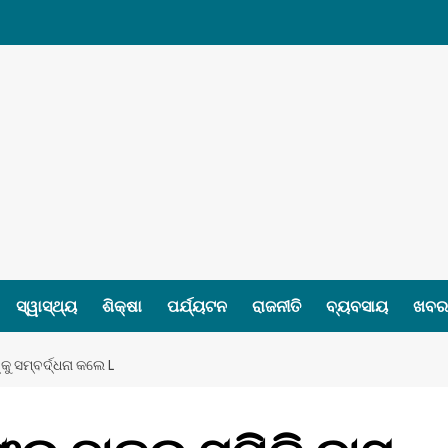
ସ୍ୱାସ୍ଥ୍ୟ
ଶିକ୍ଷା
ପର୍ଯ୍ୟଟନ
ରାଜନୀତି
ବ୍ୟବସାୟ
ଖବର 
କୁ ସମ୍ବର୍ଦ୍ଧନା କଲେ L