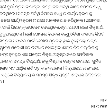
ରୀ ଦୁର୍ଗା ପ୍ରସାଦ ପାତ୍ର , ସମ୍ମାନିତ ଅତିଥି ଭାବେ ବିପଦର ବନ୍ଧୁ
ିଲେ l ସମସ୍ତ ଅତିଥି ବିପଦର ବନ୍ଧୁ ର କାର୍ଯ୍ୟକ୍ରମ କୁ
ଜନହିତକର କାର୍ଯ୍ୟକ୍ରମ ଉପରେ ଆଲୋକପାତ କରିଥିଲେ l ଶ୍ରୀମତୀ
 ପାଇଁ ପିଲାଙ୍କୁ ଉପଦେଶ ଦେଇଥିଲେ,ଶ୍ରୀ ପଣ୍ଡା ଜଣେ ଶିକ୍ଷାର୍ଥୀ
ୁ ବୁଝାଇଥିଲେ l ଶ୍ରୀ ପୋଲାଈ ବିପଦର ବନ୍ଧୁ ଓଡିଶା ସଂଗଠନ କିପରି
ଦରିଦ୍ରତା ସଫଳତା ପାଇଁ କୌଣସି ପ୍ରତିବନ୍ଧକ ନୁହେଁ ତାହା ତାଙ୍କ
୍ୱାଦଶ ଶ୍ରେଣୀ ରେ ଉତୀନ୍ନ ହୋଇଥିବା ଛାତ୍ର ନିର ମଲ୍ଲିକ କୁ
ନ ବ୍ରହ୍ମପୁର ଏକ ଘରୋଇ ଶିକ୍ଷା ଅନୁଷ୍ଠାନ ରେ ମେଡିକାଲ
ୟ ର ସମସ୍ତ ବିଦ୍ୟାର୍ଥୀ ଙ୍କୁ ମିଷ୍ଟାନ ବଣ୍ଟନ କରାଗଲା l ସୁମିତ
କାର ସହ ଆର୍ଥିକ ରାଶି ପ୍ରଦାନ କରାଗଲା l ବିଦ୍ୟାଳୟ ର ଇଂରାଜୀ
, ଏଥିରେ ବିଦ୍ୟାଳୟ ର ସମସ୍ତ ଶିକ୍ଷୟତ୍ରୀ, ଶିକ୍ଷକ ଓ ବିପଦର
 l
Next
Next Post