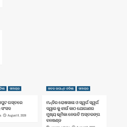
ିଶା
ସମାଚାର
ଖବର ଉପାନ୍ତ ଓଡିଶା
ସମାଚାର
ାପୁଟ ଗସ୍ତରେ
ମନ୍ଦିର ରୋଷସାଳା ଓ ସ୍ୱର୍ଗ ସ୍ୱର୍ଗ
ର ସଂସଦ
ଦ୍ୱାର କୁ ଝାଉଁ କାଠ ଯୋଗାଣର
ମୁଖ୍ୟ ଭୂମିକା ନେଉଚି ଅସ୍ତରଙ୍ଗ
August 8, 2026
a
ବନଖଣ୍ଡ