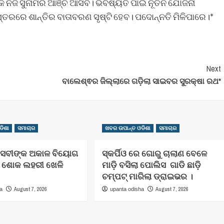
େ କି ନିଜ ସୁନାମର ଆଞ୍ଚ ଆସିବ। ଭବିଷ୍ୟତ ପାଇଁ ନୂତନ ଯୋଜନା
ସ୍ତରରେ ଶାନ୍ତିର ବାତାବରଣ ସୃଷ୍ଟି ହେବ। ପଦୋନ୍ନତି ମିଳିପାରେ।*
Next
ବାଲେଶ୍ଵର ଜିଲ୍ଲାରେ ଗଡ଼ିଲା ସାଇବର ସୁରକ୍ଷା ରଥ*
ଡିଶା
ସମାଚାର
ଖବର ଉପାନ୍ତ ଓଡିଶା
ସମାଚାର
ସେବୀଙ୍କ ଅକାଳ ବିୟୋଗ
ସ୍କର୍ପିଓ ରେ ଗୋରୁ ଚାଲାଣ ବେଳେ
େ ଶୋକ ଲହରୀ ଖେଳି
ମାଡ଼ି ବସିଲା ପୋଲିସ ଗାଡି ଛାଡ଼ି
ଚମ୍ପଟ୍ ମାରିଲା ଡ୍ରାଇଭର ।
August 7, 2026
August 7, 2026
ha
upanta odisha