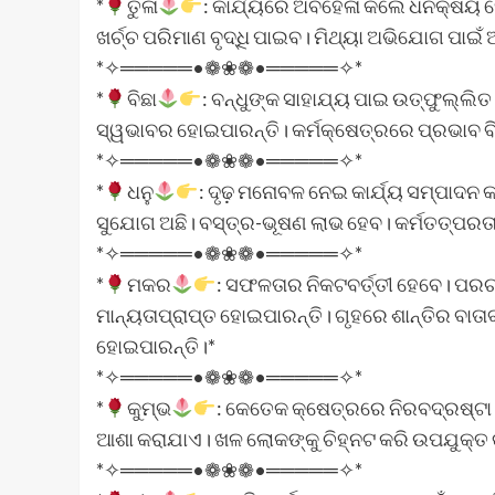
*
ତୁଳା
: କାର୍ଯ୍ୟରେ ଅବହେଳା କଲେ ଧନକ୍ଷୟ ହେ
ଖର୍ଚ୍ଚ ପରିମାଣ ବୃଦ୍ଧି ପାଇବ। ମିଥ୍ୟା ଅଭିଯୋଗ ପାଇଁ
*✧═════•❁❀❁•═════✧*
*
ବିଛା
: ବନ୍ଧୁଙ୍କ ସାହାଯ୍ୟ ପାଇ ଉତ୍‍ଫୁଲ୍ଲ
ସ୍ୱଭାବର ହୋଇପାରନ୍ତି। କର୍ମକ୍ଷେତ୍ରରେ ପ୍ରଭାବ ବି
*✧═════•❁❀❁•═════✧*
*
ଧନୁ
: ଦୃଢ଼ ମନୋବଳ ନେଇ କାର୍ଯ୍ୟ ସମ୍ପାଦନ କର
ସୁଯୋଗ ଅଛି। ବସ୍ତ୍ର-ଭୂଷଣ ଲାଭ ହେବ। କର୍ମତତ୍ପର
*✧═════•❁❀❁•═════✧*
*
ମକର
: ସଫଳତାର ନିକଟବର୍ତ୍ତୀ ହେବେ। ପରଚ
ମାନ୍ୟତାପ୍ରାପ୍ତ ହୋଇପାରନ୍ତି। ଗୃହରେ ଶାନ୍ତିର ବାତା
ହୋଇପାରନ୍ତି।*
*✧═════•❁❀❁•═════✧*
*
କୁମ୍ଭ
: କେତେକ କ୍ଷେତ୍ରରେ ନିରବଦ୍ରଷ୍ଟା ସ
ଆଶା କରାଯାଏ। ଖଳ ଲୋକଙ୍କୁ ଚିହ୍ନଟ କରି ଉପଯୁକ୍ତ କ
*✧═════•❁❀❁•═════✧*