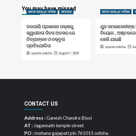
You may have missed
ଖବର ଉପାନ୍ତ ଓଡିଶା
ସମାଚାର
ଖବର ଉପାନ୍ତ ଓଡିଶା
ବରପାଲି ପ୍ରଶାସନ ପକ୍ଷରୁ
ଯୁବ ସମାଜସେବୀଙ୍କ
ସ୍ୱାଧୀନତା ଦିବସ ଅବସର ରେ
ବିୟୋଗ , ଅଞ୍ଚଳର
ଚିତ୍ରାଙ୍କନ ଓ ବକ୍ତୃତା
ଖେଳି ଯାଇଛି
ପ୍ରତିଯୋଗିତା
Au
upanta odisha
August 7, 2026
upanta odisha
CONTACT US
Address :
Ganesh Chandra Bisoi
AT :
Jagannath temple street
PO :
mohana gajapati pin 761015 odisha.