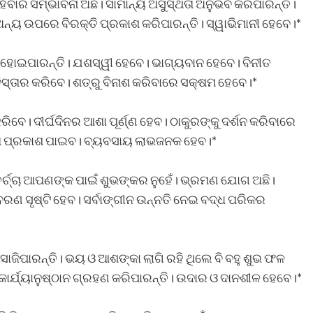
ବାର ସମ୍ଭାବନା ଅଛି। ସାମାନ୍ୟ ଅସୁସ୍ଥତା ଅନୁଭବ କରିପାରନ୍ତି।
 ଅନ୍ୟ ଉପରେ ବିରକ୍ତି ପ୍ରକାଶ କରିପାରନ୍ତି। ସ୍ୱାଭିମାନୀ ହେବେ।*
ିତ ହୋଇପାରନ୍ତି। ଯଶସ୍ୱୀ ହେବେ। ଭାଗ୍ୟବାନ ହେବେ। ବିନୀତ
ସ୍ତାର କରିବେ। ଶତ୍ରୁ ବିନାଶ କରିବାରେ ସକ୍ଷମ ହେବେ।*
ିବେ। ଦୀର୍ଘଦିନର ଆଶା ପୂର୍ଣ୍ଣ ହେବ। ଠାକୁରଙ୍କୁ ଦର୍ଶନ କରିବାରେ
ତା ପ୍ରକାଶ ପାଇବ। ବ୍ୟବସାୟ ଲାଭଜନକ ହେବ।*
ର୍ଚ୍ଚା ଆପଣଙ୍କ ପାଇଁ ଶୁଭଙ୍କର ନୁହେଁ। ଭ୍ରମଣ ଯୋଗ ଅଛି।
ବରଣ ସୃଷ୍ଟି ହେବ। ସର୍ବାଙ୍ଗୀନ ଉନ୍ନତି ନେଇ ବଦ୍ଧ ପରିକର
ାଜିପାରନ୍ତି। ଭୟ ଓ ଆଶଙ୍କା ଲାଗି ରହି ଥିଲେ ବି ବହୁ ଶୁଭ ଫଳ
ାର୍ଯ୍ୟାନୁଷ୍ଠାନ ଗ୍ରହଣ କରିପାରନ୍ତି। ଉଦାର ଓ ଦାନଶୀଳ ହେବେ।*