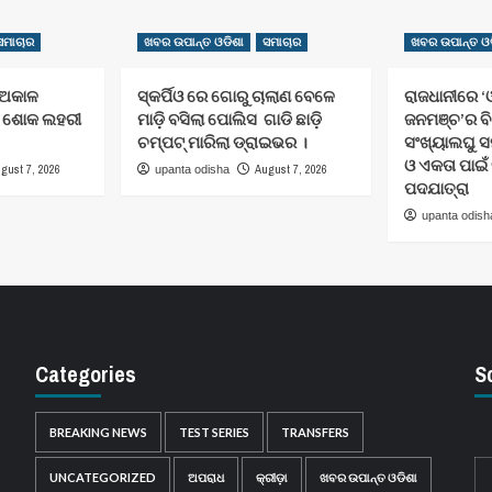
ସମାଚାର
ଖବର ଉପାନ୍ତ ଓଡିଶା
ସମାଚାର
ଖବର ଉପାନ୍ତ ଓଡ
 ଅକାଳ
ସ୍କର୍ପିଓ ରେ ଗୋରୁ ଚାଲାଣ ବେଳେ
ରାଜଧାନୀରେ ‘ଓ
େ ଶୋକ ଲହରୀ
ମାଡ଼ି ବସିଲା ପୋଲିସ ଗାଡି ଛାଡ଼ି
ଜନମଞ୍ଚ’ର ବ
ଚମ୍ପଟ୍ ମାରିଲା ଡ୍ରାଇଭର ।
ସଂଖ୍ୟାଲଘୁ ସ
ଓ ଏକତା ପାଇଁ
gust 7, 2026
August 7, 2026
upanta odisha
ପଦଯାତ୍ରା
upanta odish
Categories
S
BREAKING NEWS
TEST SERIES
TRANSFERS
UNCATEGORIZED
ଅପରାଧ
କ୍ରୀଡ଼ା
ଖବର ଉପାନ୍ତ ଓଡିଶା