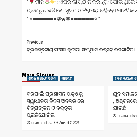
*
ମୀନ
: ଏପରି କାର୍ଯ୍ୟ ନ କରନ୍ତୁ; ଯୋଉଁ ଥିର
ପ୍ରସ୍ତୁତ କରିବେ। ସୁସ୍ଥ ଓ ନିରାମୟ ରହିବେ। ମାନସିକ 
*✧═════•❁❀❁•═════✧*
Post
Previous
ବ୍ଲକସ୍ତରୀୟ ସାଂସଦ କ୍ରୀଡା ସଂମ୍ମାନ ଉତ୍ସବ ଉଦଘାଟିତ।
Navigation
More Stories
ଖବର ଉପାନ୍ତ ଓଡିଶା
ସମାଚାର
ଖବର ଉପାନ୍ତ ଓ
ବରପାଲି ପ୍ରଶାସନ ପକ୍ଷରୁ
ଯୁବ ସମାଜ
ସ୍ୱାଧୀନତା ଦିବସ ଅବସର ରେ
, ଅଞ୍ଚଳର
ଚିତ୍ରାଙ୍କନ ଓ ବକ୍ତୃତା
ଯାଇଛି
ପ୍ରତିଯୋଗିତା
upanta odis
August 7, 2026
upanta odisha