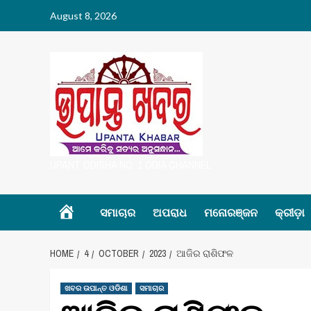
Skip
August 8, 2026
to
content
UPANT ODISHA NO. 1 ODIA CHANNEL
Home
ସମାଚାର
ଅପରାଧ
ମନୋରଞ୍ଜନ
କ୍ରୀଡ଼ା
HOME
4
OCTOBER
2023
ଆଜିର ରାଶିଫଳ
ଖବର ଉପାନ୍ତ ଓଡିଶା
ସମାଚାର