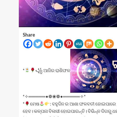
Share
*
꧁ ଆଜିର ରାଶିଫଳ
*✧═════•❁❀❁•═════✧*
*
ମେଷ
: ବହୁଦିନ ର ଆଶା ଫଳବତୀ ହୋଇପାରେ।
ହେବ। କଳ୍ପନା ବିଳାସୀ ହୋଇପାରନ୍ତି। ବିଭିନ୍ନ ଦିଗରୁ ଧ