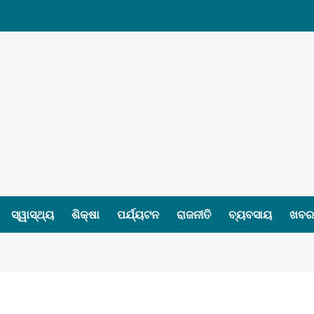
ସ୍ୱାସ୍ଥ୍ୟ
ଶିକ୍ଷା
ପର୍ଯ୍ୟଟନ
ରାଜନୀତି
ବ୍ୟବସାୟ
ଖବର 