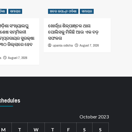
ିଶା
ସମାଚାର
ଖବର ଉପାନ୍ତ ଓଡିଶା
ସମାଚାର
ଡ଼ିଶା ସଂଖ୍ୟାଲଘୁ
ଖୋର୍ଦ୍ଧା ଶିଳ୍ପାଞ୍ଚଳ ଥାନା
ିଶେଷ ସମ୍ମିଳନୀ
ପୋଲିସକୁ ମିଳିଛି ଆଉ ଏକ ବଡ଼
ମ୍ପ୍ରଦାୟର ସୁରକ୍ଷା
ସଫଳତା
 ୩୦ ଜିଲ୍ଲାରେ ହେବ
August 7, 2026
upanta odisha
August 7, 2026
a
chedules
October 2023
M
T
W
T
F
S
S