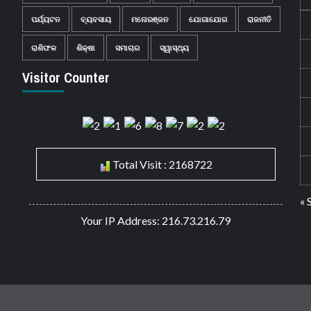
ପର୍ଯ୍ୟଟନ
ବ୍ୟବସାୟ
ମନୋରଞ୍ଜନ
ଯୋଗାଯୋଗ
ରାଜନୀତି
ରାଶିଫଳ
ଶିକ୍ଷା
ସମାଚାର
ସ୍ୱାସ୍ଥ୍ୟ
Visitor Counter
Total Visit : 2168722
« 
Your IP Address: 216.73.216.79