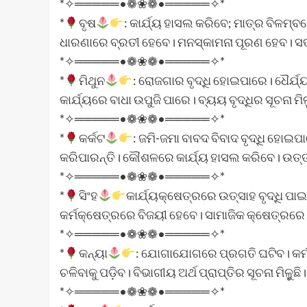
*✧═════•❁❀❁•═════✧*
*
ବୃଷ
: କାର୍ଯ୍ୟ ହାସଲ କରିବେ; ମାତ୍ର ବିଳମ୍
ଧାରଣାରେ ବ୍ରତୀ ହେବେ। ମନସ୍କାମନା ପୂରଣ ହେବ। ସତ୍
*✧═════•❁❀❁•═════✧*
*
ମିଥୁନ
: ରୋଜଗାର ବୃଦ୍ଧି ହୋଇପାରେ। ଧୈର୍ଯ୍
କାର୍ଯ୍ୟରେ ବାଧା ଉପୁଜି ପାରେ। ବ୍ୟୟ ବୃଦ୍ଧିର ସୂଚନା 
*✧═════•❁❀❁•═════✧*
*
କର୍କଟ
: ଜମି-ଜମା ବାବଦ ବିବାଦ ବୃଦ୍ଧି ହୋ
କରିପାରନ୍ତି। କୌଶଳରେ କାର୍ଯ୍ୟ ହାସଲ କରିବେ। ଉତ
*✧═════•❁❀❁•═════✧*
*
ସିଂହ
କାର୍ଯ୍ୟକ୍ଷେତ୍ରରେ ଉତ୍ସାହ ବୃଦ୍ଧି ପାଇ
କର୍ମକ୍ଷେତ୍ରରେ ବିଜୟୀ ହେବେ। ସାମାଜିକ କ୍ଷେତ୍ରରେ
*✧═════•❁❀❁•═════✧*
*
କନ୍ୟା
: ଯୋଗାଯୋଗରେ ପ୍ରଗତି ଘଟିବ। କର୍ମ
ଚଳିବାକୁ ପଡ଼ିବ। ବିଭାଗୀୟ ଅର୍ଥ ପ୍ରାପ୍ତିର ସୂଚନା ମିଳ
*✧═════•❁❀❁•═════✧*