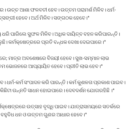
ବରେ। ଉଚ୍ଚ ଆଶା ଫଳବତୀ ହେବ। ଉତ୍ତମ ପରାମର୍ଶ ମିଳିବ। ଧର୍ମ-
‌ସଙ୍ଗୀ ହେବେ। ଅର୍ଥ ମିଳିବ। ସଙ୍ଗଠକ ହେବେ।*
ୟ ଧରି ପାରିଲେ ସୁଫଳ ମିଳିବ। ଅଧିକ ଦାୟିତ୍ବ ବହନ କରିପାରନ୍ତି।
ମିଳୁଛି। କର୍ମକ୍ଷେତ୍ରରେ ପ୍ରତି ବନ୍ଧକ ଦେଖା ଦେଇପାରେ।*
ଇପାରେ; ମାତ୍ର ଅବଶେଷରେ ବିଜୟୀ ହେବେ। ସୁଖ-ସମ୍ମାନ ଲାଭ
୍ତମ ଭୋଜନରେ ଆପ୍ୟାୟିତ ହେବେ। ପ୍ରୀତି ଲାଭ ହେବ।*
ବ। ଧର୍ମ-କର୍ମ ସଂପାଦନ କରି ପାରନ୍ତି। କର୍ମ କୁଶଳତା ପ୍ରକାଶ ପାଇବ।
 କିଛିଟା ଉନ୍ନତି ସାଧନ ହୋଇପାରେ। ଦେବଦର୍ଶନ ଯୋଗରହିଛି ।*
କ୍ଷେତ୍ରରେ ଉତ୍ସାହ ବୃଦ୍ଧି ପାଇବ। ଯାତ୍ରାସମୟରେ ସତର୍କରେ
ୁୁଛି। ବହୁବିଧ ଧନ ଓ ଉତ୍ତମ ଗୁଣର ଆଧାର ହେବେ।*