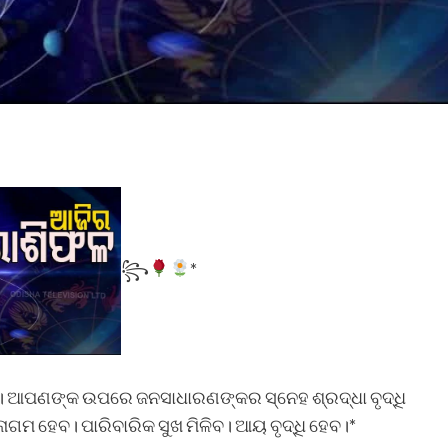
꧂
*
 ଆପଣଙ୍କ ଉପରେ ଜନସାଧାରଣଙ୍କର ସ୍ନେହ ଶ୍ରଦ୍ଧା ବୃଦ୍ଧି
ନାଗମ ହେବ। ପାରିବାରିକ ସୁଖ ମିଳିବ। ଆୟ ବୃଦ୍ଧି ହେବ।*