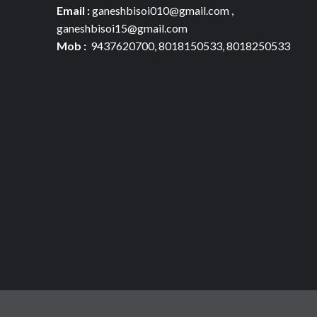
Email :
ganeshbisoi010@gmail.com ,
ganeshbisoi15@gmail.com
Mob :
9437620700, 8018150533, 8018250533