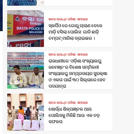
ଖବର ଉପାନ୍ତ ଓଡିଶା
ସମାଚାର
ସ୍କର୍ପିଓ ରେ ଗୋରୁ ଚାଲାଣ ବେଳେ
ମାଡ଼ି ବସିଲା ପୋଲିସ ଗାଡି ଛାଡ଼ି
ଚମ୍ପଟ୍ ମାରିଲା ଡ୍ରାଇଭର ।
ଖବର ଉପାନ୍ତ ଓଡିଶା
ସମାଚାର
ରାଜଧାନୀରେ ‘ଓଡ଼ିଶା ସଂଖ୍ୟାଲଘୁ
ଜନମଞ୍ଚ’ର ବିଶେଷ ସମ୍ମିଳନୀ
ସଂଖ୍ୟାଲଘୁ ସମ୍ପ୍ରଦାୟର ସୁରକ୍ଷା
ଓ ଏକତା ପାଇଁ ୩୦ ଜିଲ୍ଲାରେ ହେବ
ପଦଯାତ୍ରା
ଖବର ଉପାନ୍ତ ଓଡିଶା
ସମାଚାର
ଖୋର୍ଦ୍ଧା ଶିଳ୍ପାଞ୍ଚଳ ଥାନା
ପୋଲିସକୁ ମିଳିଛି ଆଉ ଏକ ବଡ଼
ସଫଳତା