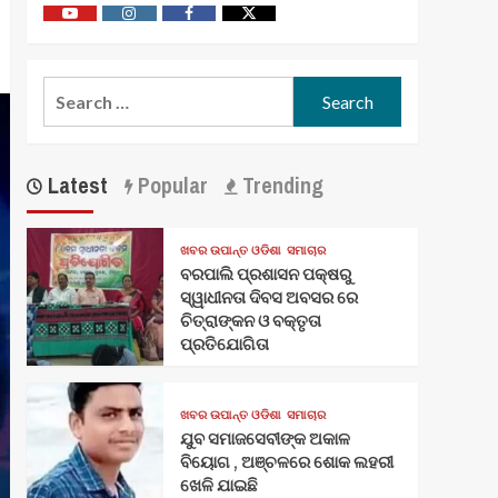
Youtube
Vimeo
Facebook
Twitter
Search
for:
Latest
Popular
Trending
ଖବର ଉପାନ୍ତ ଓଡିଶା
ସମାଚାର
ବରପାଲି ପ୍ରଶାସନ ପକ୍ଷରୁ
ସ୍ୱାଧୀନତା ଦିବସ ଅବସର ରେ
ଚିତ୍ରାଙ୍କନ ଓ ବକ୍ତୃତା
ପ୍ରତିଯୋଗିତା
ଖବର ଉପାନ୍ତ ଓଡିଶା
ସମାଚାର
ଯୁବ ସମାଜସେବୀଙ୍କ ଅକାଳ
ବିୟୋଗ , ଅଞ୍ଚଳରେ ଶୋକ ଲହରୀ
ଖେଳି ଯାଇଛି