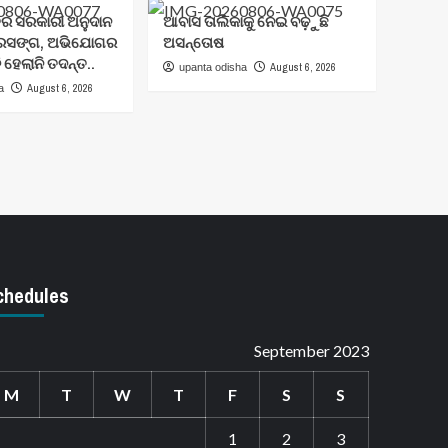
ତର ସରକାରୀ ଅନୁଦାନ
ଆବାସ ତାଲିକାକୁ ନେଇ ବଢ଼ୁଛି
୍ରସଙ୍ଗ, ଅଭିଯୋଗର
ଅସନ୍ତୋଷ
 ହେଲାନି ତଦନ୍ତ..
August 6, 2026
upanta odisha
August 6, 2026
a
chedules
September 2023
M
T
W
T
F
S
S
1
2
3