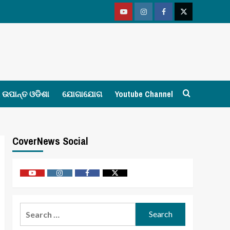
Youtube
Vimeo
Facebook
Twitter
ଉପାନ୍ତ ଓଡିଶା
ଯୋଗାଯୋଗ
Youtube Channel
CoverNews Social
Youtube
Vimeo
Facebook
Twitter
Search
for: