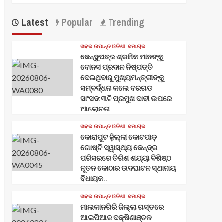
Latest
Popular
Trending
ଖବର ଉପାନ୍ତ ଓଡିଶା
ସମାଚାର
କେନ୍ଦୁପତ୍ର ଶ୍ରମିକ ମାନଙ୍କୁ
ବୋନସ ପ୍ରଦାନ ନିଷ୍ପତ୍ତି
ଦେଇଥିବାରୁ ମୁଖ୍ୟମନ୍ତ୍ରୀଙ୍କୁ
ସମ୍ବର୍ଦ୍ଧନା କଲେ ବରଗଡ
ସାଂସଦ:୩ଟି ପ୍ରମୁଖ ଦାବୀ ଉପରେ
ଆଲୋଚନା
ଖବର ଉପାନ୍ତ ଓଡିଶା
ସମାଚାର
କୋରାପୁଟ ଜ଼ିଲ୍ଲା କୋଟପାଡ଼
ଗୋଷ୍ଟି ସ୍ୱାସ୍ଥ୍ୟ କେନ୍ଦ୍ର
ପରିସରରେ ତିରିଶ ଶଯ୍ୟା ବିଶିଷ୍ଠ
ନୂତନ କୋଠାର ଉଦଘାଟନ ସ୍ଥାନୀୟ
ବିଧାୟକ..
ଖବର ଉପାନ୍ତ ଓଡିଶା
ସମାଚାର
ମାଲକାନଗିରି ଜିଲ୍ଲା ଗସ୍ତରେ
ଆଇପିଆର ଦକ୍ଷିଣାଞ୍ଚଳ