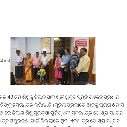
ଗ୍ରହଣ
 43 ତମ ଶିଶୁକୁ ଜିଲ୍ଲାପାଳ ଶ୍ରୀଯୁକ୍ତ ସ୍ମୃତି ରଞ୍ଜନ ପ୍ରଧାନ
ିଙ୍କୁ ହସ୍ତାନ୍ତର କରିଛନ୍ତି। ସୁଚନା ପ୍ରକାରେ ଆଜକୁ ପ୍ରାୟ 6 ମାସ
ରେ ଜିଲ୍ଲା ଶିଶୁ ସୁରକ୍ଷା ୟୁନିଟ୍ ଏବଂ ସ୍ବତନ୍ତ୍ର ପୋଷ୍ୟ ସନ୍ତାନ
ତ୍ନ ଓ ସୁରକ୍ଷା ପାଇଁ ଜିଲ୍ଲାରେ ଥିବା ଏକମାତ୍ର ପୋଷ୍ୟ ସନ୍ତାନ