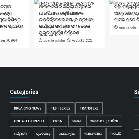
ୋଟପାଡ଼
ମାଲକାନଗିରି ଜିଲ୍ଲା ଗସ୍ତରେ
ସଢା ପଞ୍ଚାୟ
େନ୍ଦ୍ର
ଆଇପିଆର ଦକ୍ଷିଣାଞ୍ଚଳ
ଆତ୍ମସାତ୍ ପ
ୟା ବିଶିଷ୍ଠ
ଉପନିର୍ଦ୍ଦେଶକ ବସନ୍ତ ପ୍ରଧାନ:
ମାସକ ପରେ ବି
ଟନ ସ୍ଥାନୀୟ
କାର୍ଯ୍ୟର ସମୀକ୍ଷା ସହ ଦେଲେ
upanta odish
ଗୁରୁତ୍ୱପୂର୍ଣ୍ଣ ନିର୍ଦ୍ଦେଶ
gust 6, 2026
August 6, 2026
upanta odisha
Categories
S
BREAKING NEWS
TEST SERIES
TRANSFERS
UNCATEGORIZED
ଅପରାଧ
କ୍ରୀଡ଼ା
ଖବର ଉପାନ୍ତ ଓଡିଶା
ପର୍ଯ୍ୟଟନ
ବ୍ୟବସାୟ
ମନୋରଞ୍ଜନ
ଯୋଗାଯୋଗ
ରାଜନୀତି