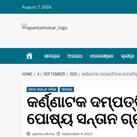
Skip
August 7, 2026
to
content
UPANT ODISHA NO. 1 ODIA CHANNEL
Home
ସମାଚାର
ଅପରାଧ
ମନୋରଞ୍ଜନ
କ୍ରୀଡ଼ା
HOME
4
SEPTEMBER
2023
କର୍ଣ୍ଣାଟକ ଦମ୍ପତ୍ତିଙ୍କ ଗଜପତି
ଖବର ଉପାନ୍ତ ଓଡିଶା
ସମାଚାର
କର୍ଣ୍ଣାଟକ ଦମ୍ପତ
ପୋଷ୍ୟ ସନ୍ତାନ ଗ
upanta odisha
September 4, 2023