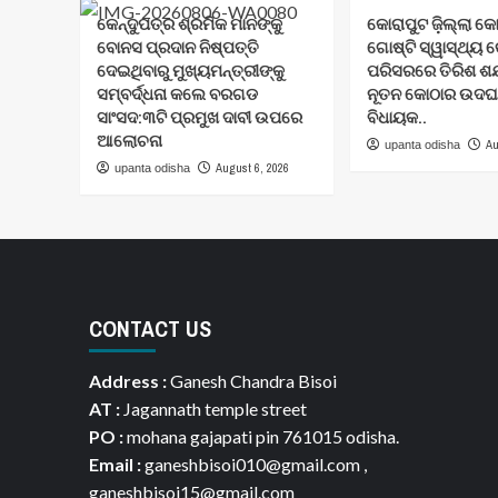
କେନ୍ଦୁପତ୍ର ଶ୍ରମିକ ମାନଙ୍କୁ
କୋରାପୁଟ ଜ଼ିଲ୍ଲା କ
ବୋନସ ପ୍ରଦାନ ନିଷ୍ପତ୍ତି
ଗୋଷ୍ଟି ସ୍ୱାସ୍ଥ୍ୟ କ
ଦେଇଥିବାରୁ ମୁଖ୍ୟମନ୍ତ୍ରୀଙ୍କୁ
ପରିସରରେ ତିରିଶ ଶଯ୍
ସମ୍ବର୍ଦ୍ଧନା କଲେ ବରଗଡ
ନୂତନ କୋଠାର ଉଦଘା
ସାଂସଦ:୩ଟି ପ୍ରମୁଖ ଦାବୀ ଉପରେ
ବିଧାୟକ..
ଆଲୋଚନା
Au
upanta odisha
August 6, 2026
upanta odisha
CONTACT US
Address :
Ganesh Chandra Bisoi
AT :
Jagannath temple street
PO :
mohana gajapati pin 761015 odisha.
Email :
ganeshbisoi010@gmail.com ,
ganeshbisoi15@gmail.com