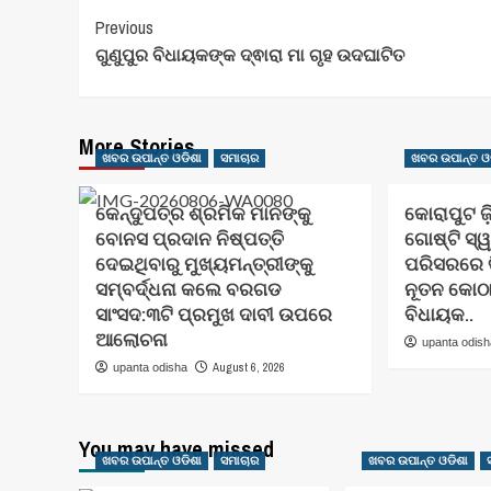
Post
Previous
ଗୁଣୁପୁର ବିଧାୟକଙ୍କ ଦ୍ଵାରା ମା ଗୃହ ଉଦଘାଟିତ
Navigation
More Stories
ଖବର ଉପାନ୍ତ ଓଡିଶା
ସମାଚାର
ଖବର ଉପାନ୍ତ ଓ
କେନ୍ଦୁପତ୍ର ଶ୍ରମିକ ମାନଙ୍କୁ
କୋରାପୁଟ ଜ
ବୋନସ ପ୍ରଦାନ ନିଷ୍ପତ୍ତି
ଗୋଷ୍ଟି ସ୍ୱ
ଦେଇଥିବାରୁ ମୁଖ୍ୟମନ୍ତ୍ରୀଙ୍କୁ
ପରିସରରେ ତ
ସମ୍ବର୍ଦ୍ଧନା କଲେ ବରଗଡ
ନୂତନ କୋଠ
ସାଂସଦ:୩ଟି ପ୍ରମୁଖ ଦାବୀ ଉପରେ
ବିଧାୟକ..
ଆଲୋଚନା
upanta odis
August 6, 2026
upanta odisha
You may have missed
ଖବର ଉପାନ୍ତ ଓଡିଶା
ସମାଚାର
ଖବର ଉପାନ୍ତ ଓଡିଶା