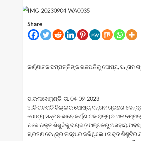
Share
କର୍ଣ୍ଣାଟକ ଦମ୍ପତ୍ତିଙ୍କ ଗଜପତିରୁ ପୋଷ୍ୟ ସନ୍ତାନ 
ପାରଳାଖେମୁଣ୍ଡି, ତା. 04-09-2023
ଆଜି ଗଜପତି ଜିଲ୍ଲାର ପୋଷ୍ୟ ସନ୍ତାନ ଗ୍ରହଣ କେନ୍ଦ୍ରର
ପୋଷ୍ୟ ସନ୍ତାନ ଭାବେ କର୍ଣ୍ଣାଟକ ରାଜ୍ୟର ଏକ ଦମ୍ପତ୍ତ
ତଳେ ଉକ୍ତ ଶିଶୁଟିକୁ ରାୟଗଡ଼ ଅଞ୍ଚଳରୁ ଅସହାୟ ଅବସ୍ଥା
ଗ୍ରହଣ କେନ୍ଦ୍ର ଉଦ୍ଧାର କରିଥିଲେ। ଉକ୍ତ ଶିଶୁଟିର ଯ