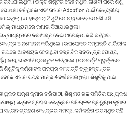
 ରଖାଯାଇଥିଲା। ଉକ୍ତ ଶିଶୁଟିର କେହି ନଥିବା ଜାଣିବା ପରେ ଶିଶୁ
େ ଘୋଷଣା କରିଥିଲେ ଏବଂ ତାହାର Adoption ପାଇଁ କେନ୍ଦ୍ରୀୟ
ାଇଥିଲା। ଯାହାଦ୍ବାରା ଶିଶୁଟି ପୋଷ୍ୟ ଭାବେ ଯେକୌଣସି
ୋର୍ଟାଲ୍ ମାଧ୍ୟମରେ ଜଣାଇ ଦିଆଯାଇଥିଲା।
 ଅନଲାଇନ୍ ମାଧ୍ୟମରେ ଦରଖାସ୍ତ ଦେଇ ଅପେକ୍ଷା କରି ରହିଥିବା
ଳ କେନ୍ଦ୍ର ଅନୁମୋଦନ କରିଥିଲେ। ଉପରୋକ୍ତ ଦମ୍ପତ୍ତି ଶାରିରୀକ
ଲେ। ତାପରେ ଆବଶ୍ୟକ ହେଉଥିବା ଦସ୍ତାବିଜ ସ୍ବତନ୍ତ୍ର ପୋଷ୍ୟ
୍ଯ୍ୟାଳୟ, ଗଜପତି ପ୍ରସ୍ତୁତ କରିଥିଲେ। ପରବର୍ତ୍ତି ମୂହୁର୍ତ୍ତରେ
 ଶିଶୁଟିକୁ କର୍ଣ୍ଣାଟକ ରାଜ୍ୟର ଦମ୍ପତ୍ତି ଙ୍କୁ ହସ୍ତାନ୍ତର
ା ବେଳେ ଏହାର ବୟସ ମାତ୍ର 4 ବର୍ଷ ହୋଇଥିଲା। ଶିଶୁଟିକୁ ପାଇ
୍ରୀଯୁକ୍ତ ଅରୁଣ କୁମାର ତ୍ରିପାଠୀ, ଶିଶୁ ମଙ୍ଗଳ ସମିତିର ଅଧ୍ୟକ୍ଷ
ମ ପୋଷ୍ୟ ସନ୍ତାନ ଗ୍ରହଣ କେନ୍ଦ୍ରର ପରିଚାଳକ ପ୍ରତ୍ୟୁଷ କୁମାର
ୋଷ୍ୟ ସନ୍ତାନ ଗ୍ରହଣ କେନ୍ଦ୍ରର ସମସ୍ଥ କର୍ମକର୍ତ୍ତା ଉପସ୍ଥିତ ରହି