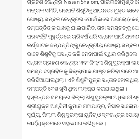
ଗ୍ରହଣ କେନ୍ଦ୍ର Nissan Shalom, ପାରଳାଖେମୁଣ୍ଡି ରେ
ମଙ୍ଗଳ ସମିତି, ଗଜପତି ଶିଶୁଟିକୁ ଆଇନତଃ ମୁକ୍ତ ଭାବ
ପୋଷ୍ୟ ସମ୍ବଳ କେନ୍ଦ୍ରର ପୋର୍ଟାଲରେ ଅପଲୋଡ଼ କରାଯ
ଦମ୍ପତ୍ତିଙ୍କ ପାଖକୁ ଯାଇପାରିବ, ତାହା ସମସ୍ତଙ୍କୁ ପ
ପରବର୍ତ୍ତି ମୁହୁର୍ତ୍ତରେ ଚାରିବର୍ଷ ଧରି ସନ୍ତାନ ପାଇଁ
କର୍ଣ୍ଣାଟକ ଦମ୍ପତ୍ତିଙ୍କୁ କେନ୍ଦ୍ରୀୟ ପୋଷ୍ୟ ସମ୍ବ
ଭାବେ ଶିଶୁଟିକୁ ପସନ୍ଦ କରି ନେବାପାଇଁ ସ୍ଥିର କରିଥି
ସନ୍ତାନ ଗ୍ରହଣ କେନ୍ଦ୍ର ଏବଂ ଜିଲ୍ଲା ଶିଶୁ ସୁରକ୍ଷା କାର
ସମସ୍ତ ଦସ୍ତାବିଜ କୁ ଜିଲ୍ଲାପାଳ ଯାଞ୍ଚ କରିବା ପରେ ଆଜି
କରିଦିଆଯାଇଥିଲା। ଏହି ଶିଶୁଟି ପୁତ୍ର ସନ୍ତାନ ହୋଇଥିଲ
ଦମ୍ପତ୍ତି ବେଶ ଖୁସି ଥିବା ଲକ୍ଷ୍ୟ କରାଯାଇଥିଲା।
ହସ୍ତାନ୍ତର ସମୟରେ ଜିଲ୍ଲା ଶିଶୁ ସୁରକ୍ଷା ଅଧିକାରୀ ଶ
ଶ୍ରୀଯୁକ୍ତ ଅଶ୍ବିନୀ କୁମାର ମହାପାତ୍ର, ନିସାନ ସାଲୋ
ସୂର୍ଯ୍ୟ, ଜିଲ୍ଲା ଶିଶୁ ସୁରକ୍ଷା ୟୁନିଟ୍ ଓ ସ୍ବତନ୍ତ୍ର ପ
କାର୍ଯ୍ୟକ୍ରମରେ ସହଯୋଗ କରିଥିଲେ।