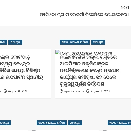
Next
ଫାସିଓଦା ଗ୍ରା.ପ ୨୦କର୍ମୀ ବିଜେପିରେ ଯୋଗଦେଲେ।
ଡିଶା
ସମାଚାର
ଖବର ଉପାନ୍ତ ଓଡିଶା
ସମାଚାର
଼ିଲ୍ଲା କୋଟପାଡ଼
ମାଲକାନଗିରି ଜିଲ୍ଲା ଗସ୍ତରେ
ାସ୍ଥ୍ୟ କେନ୍ଦ୍ର
ଆଇପିଆର ଦକ୍ଷିଣାଞ୍ଚଳ
ିରିଶ ଶଯ୍ୟା ବିଶିଷ୍ଠ
ଉପନିର୍ଦ୍ଦେଶକ ବସନ୍ତ ପ୍ରଧାନ:
ାର ଉଦଘାଟନ ସ୍ଥାନୀୟ
କାର୍ଯ୍ୟର ସମୀକ୍ଷା ସହ ଦେଲେ
ଗୁରୁତ୍ୱପୂର୍ଣ୍ଣ ନିର୍ଦ୍ଦେଶ
August 6, 2026
August 6, 2026
ha
upanta odisha
ସମାଚାର
ଖବର ଉପାନ୍ତ ଓଡିଶା
ସମାଚାର
ଖବର ଉପାନ୍ତ ଓଡ