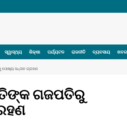
ସ୍ୱାସ୍ଥ୍ୟ
ଶିକ୍ଷା
ପର୍ଯ୍ୟଟନ
ରାଜନୀତି
ବ୍ୟବସାୟ
ଖବର 
ରୁ ପୋଷ୍ୟ ସନ୍ତାନ ଗ୍ରହଣ
୍ତିଙ୍କ ଗଜପତିରୁ
୍ରହଣ