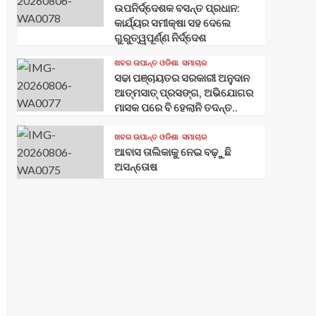
ଉପନିର୍ଦ୍ଦେଶକ ବସନ୍ତ ପ୍ରଧାନ:
କାର୍ଯ୍ୟର ସମୀକ୍ଷା ସହ ଦେଲେ
ଗୁରୁତ୍ୱପୂର୍ଣ୍ଣ ନିର୍ଦ୍ଦେଶ
ଖବର ଉପାନ୍ତ ଓଡିଶା
ସମାଚାର
ସଢା ପଞ୍ଚାୟତର ସରକାରୀ ଅନୁଦାନ
ଆତ୍ମସାତ୍ ପ୍ରସଙ୍ଗ, ଅଭିଯୋଗର
ମାସକ ପରେ ବି ହେଲାନି ତଦନ୍ତ..
ଖବର ଉପାନ୍ତ ଓଡିଶା
ସମାଚାର
ଆବାସ ତାଲିକାକୁ ନେଇ ବଢ଼ୁଛି
ଅସନ୍ତୋଷ