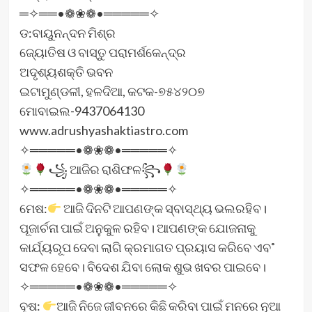
═✧══•❁❀❁•═════✧
ଡ:ବାୟୁନନ୍ଦନ ମିଶ୍ର
ଜ୍ୟୋତିଷ ଓ ବାସ୍ତୁ ପରାମର୍ଶକେନ୍ଦ୍ର
ଅଦୃଶ୍ୟଶକ୍ତି ଭବନ
ଇଟାମୁଣ୍ଡଳୀ, ହଳଦିଆ, କଟକ-୭୫୪୨୦୭
ମୋବାଇଲ-9437064130
www.adrushyashaktiastro.com
✧═════•❁❀❁•═════✧
꧁ ଆଜିର ରାଶିଫଳ꧂
✧═════•❁❀❁•═════✧
ମେଷ:
ଆଜି ଦିନଟି ଆପଣଙ୍କ ସ୍ବାସ୍ଥ୍ୟ ଭଲରହିବ।
ପୂଜାର୍ଚନା ପାଇଁ ଅନୁକୁଳ ରହିବ। ଆପଣଙ୍କ ଯୋଜନାକୁ
କାର୍ଯ୍ୟରୂପ ଦେବା ଲାଗି କ୍ରମାଗତ ପ୍ରୟାସ କରିବେ ଏବ˚
ସଫଳ ହେବେ। ବିଦେଶ ଯିବା ଲୋକ ଶୁଭ ଖବର ପାଇବେ।
✧═════•❁❀❁•═════✧
ବୃଷ:
ଆଜି ନିଜେ ଜୀବନରେ କିଛି କରିବା ପାଇଁ ମନରେ ନୂଆ