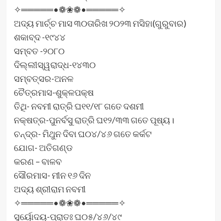
✧═════•❁❀❁•═════✧
ଅଦ୍ୟ ମାର୍ଚ୍ଚ ମାସ ୩୦ତାରିଖ ୨୦୨୩ ମସିହା(ଗୁରୁବାର)
ଶକାବ୍ଦ -୧୯୪୪
ସମ୍ବତ -୨୦୮୦
ଦିଲ୍ଲୀସ୍ୱରାଦ୍ଧ-୧୪୩୦
ସମ୍ବତ୍ସର-ଅନଳ
ଚୈତ୍ରମାସ-ଶୁକ୍ଳପକ୍ଷ
ତିଥି- ନବମୀ ରାତ୍ରି ଘ୧୧/୧୮ ଗତେ ଦଶମୀ
ନକ୍ଷତ୍ର-ପୁନର୍ବସୁ ରାତ୍ରି ଘ୧୨/୩୩ ଗତେ ପୂଷ୍ୟ।
ଚନ୍ଦ୍ର- ମିଥୁନ ଦିବା ଘ୦୪/୪୬ ଗତେ କର୍କଟ
ଯୋଗ- ଅତିଗଣ୍ଡ
କରଣ – ବାଳବ
ସୌରମାସ- ମୀନ ୧୬ ଦିନ
ଅଦ୍ୟ ଶ୍ରୀରାମ ନବମୀ
✧═════•❁❀❁•═════✧
ସୁର୍ୟୋଦୟ-ପ୍ରାତଃ ଘ୦୫/୪୬/୪୯