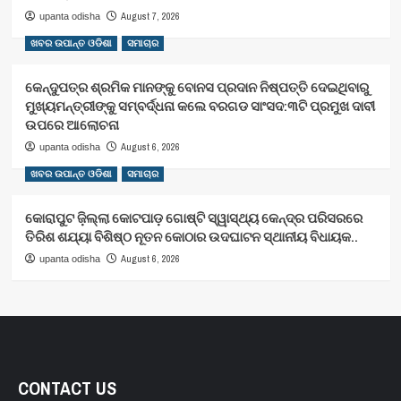
August 7, 2026
upanta odisha
ଖବର ଉପାନ୍ତ ଓଡିଶା
ସମାଚାର
କେନ୍ଦୁପତ୍ର ଶ୍ରମିକ ମାନଙ୍କୁ ବୋନସ ପ୍ରଦାନ ନିଷ୍ପତ୍ତି ଦେଇଥିବାରୁ
ମୁଖ୍ୟମନ୍ତ୍ରୀଙ୍କୁ ସମ୍ବର୍ଦ୍ଧନା କଲେ ବରଗଡ ସାଂସଦ:୩ଟି ପ୍ରମୁଖ ଦାବୀ
ଉପରେ ଆଲୋଚନା
August 6, 2026
upanta odisha
ଖବର ଉପାନ୍ତ ଓଡିଶା
ସମାଚାର
କୋରାପୁଟ ଜ଼ିଲ୍ଲା କୋଟପାଡ଼ ଗୋଷ୍ଟି ସ୍ୱାସ୍ଥ୍ୟ କେନ୍ଦ୍ର ପରିସରରେ
ତିରିଶ ଶଯ୍ୟା ବିଶିଷ୍ଠ ନୂତନ କୋଠାର ଉଦଘାଟନ ସ୍ଥାନୀୟ ବିଧାୟକ..
August 6, 2026
upanta odisha
CONTACT US