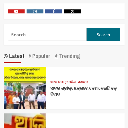
Youtube
Vimeo
Facebook
Twitter
Search
for:
Latest
Popular
Trending
ଖବର ଉପାନ୍ତ ଓଡିଶା
ସମାଚାର
ସାବର ଶ୍ରୀକ୍ଷେତ୍ରରେ ଦେଖାଦେଇଛି ବଡ଼
ବିବାଦ