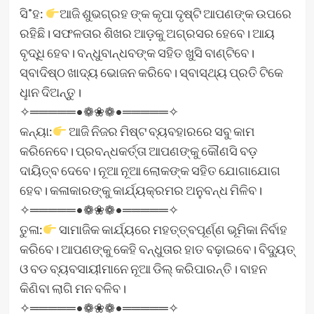
ସି˚ହ:
ଆଜି ଶୁଭଗ୍ରହ ଙ୍କ କୃପା ଦୃଷ୍ଟି ଆପଣଙ୍କ ଉପରେ
ରହିଛି। ସଫଳତାର ଶିଖର ଆଡ଼କୁ ଅଗ୍ରସର ହେବେ। ଆୟ
ବୃଦ୍ଧି ହେବ। ବନ୍ଧୁବାନ୍ଧବଙ୍କ ସହିତ ଖୁସି ବାଣ୍ଟିବେ।
ସ୍ବାଦିଷ୍ଠ ଖାଦ୍ୟ ଭୋଜନ କରିବେ। ସ୍ବାସ୍ଥ୍ୟ ପ୍ରତି ଟିକେ
ଧୢାନ ଦିଅନ୍ତୁ।
✧═════•❁❀❁•═════✧
କନ୍ୟା:
ଆଜି ନିଜର ମିଷ୍ଟ ବ୍ୟବହାରରେ ସବୁ କାମ
କରିନେବେ। ପ୍ରବନ୍ଧକର୍ତ୍ତା ଆପଣଙ୍କୁ କୌଣସି ବଡ଼
ଦାୟିତ୍ବ ଦେବେ। ନୂଆ ନୂଆ ଲୋକଙ୍କ ସହିତ ଯୋଗାଯୋଗ
ହେବ। କଳାକାରଙ୍କୁ କାର୍ଯ୍ୟକ୍ରମର ଅନୁବନ୍ଧ ମିଳିବ।
✧═════•❁❀❁•═════✧
ତୁଳା:
ସାମାଜିକ କାର୍ଯ୍ୟରେ ମହତ୍ତ୍ବପୂର୍ଣ୍ଣ ଭୂମିକା ନିର୍ବାହ
କରିବେ। ଆପଣଙ୍କୁ କେହି ବନ୍ଧୁତାର ହାତ ବଢ଼ାଇବେ। ବିଦ୍ୟୁତ୍
ଓ ବଡ ବ୍ୟବସାୟୀମାନେ ନୂଆ ଡିଲ୍‌ କରିପାରନ୍ତି। ବାହନ
କିଣିବା ଲାଗି ମନ ବଳିବ।
✧═════•❁❀❁•═════✧