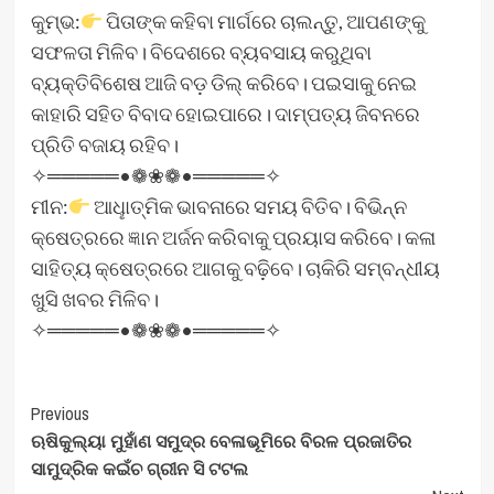
କୁମ୍ଭ:
ପିତାଙ୍କ କହିବା ମାର୍ଗରେ ଚାଲନ୍ତୁ, ଆପଣଙ୍କୁ
ସଫଳତା ମିଳିବ। ବିଦେଶରେ ବ୍ୟବସାୟ କରୁଥିବା
ବ୍ୟକ୍ତିବିଶେଷ ଆଜି ବଡ଼ ଡିଲ୍‌ କରିବେ। ପଇସାକୁ ନେଇ
କାହାରି ସହିତ ବିବାଦ ହୋଇପାରେ। ଦାମ୍ପତ୍ୟ ଜିବନରେ
ପ୍ରିତି ବଜାୟ ରହିବ।
✧═════•❁❀❁•═════✧
ମୀନ:
ଆଧୢାତ୍ମିକ ଭାବନାରେ ସମୟ ବିତିବ। ବିଭିନ୍ନ
କ୍ଷେତ୍ରରେ ଜ୍ଞାନ ଅର୍ଜନ କରିବାକୁ ପ୍ରୟାସ କରିବେ। କଳା
ସାହିତ୍ୟ କ୍ଷେତ୍ରରେ ଆଗକୁ ବଢ଼ିବେ। ଚାକିରି ସମ୍ବନ୍ଧୀୟ
ଖୁସି ଖବର ମିଳିବ।
✧═════•❁❀❁•═════✧
Post
Previous
ଋଷିକୁଲ୍ୟା ମୁହାଁଣ ସମୁଦ୍ର ବେଳାଭୂମିରେ ବିରଳ ପ୍ରଜାତିର
Navigation
ସାମୁଦ୍ରିକ କଇଁଚ ଗ୍ରୀନ ସି ଟଟଲ