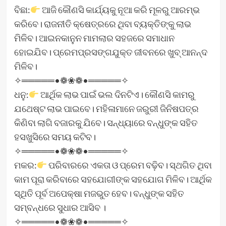
ବିଛା:
ଆଜି କୌଣସି କାର୍ଯ୍ୟକୁ ନୂଆ କରି ମୂଳରୁ ଆରମ୍ଭ
କରିବେ। ରାଜନୀତି କ୍ଷେତ୍ରରେ ଥିବା ବ୍ୟକ୍ତିଙ୍କୁ ଲାଭ
ମିଳିବ। ଆଇନକାନୁନ ମାମଲାର ସହଜରେ ସମାଧାନ
ହୋଇଯିବ। ପ୍ରେମପ୍ରସଙ୍ଗଯୁକ୍ତ ଜୀବନରେ ଖୁବ୍‌ ଆନନ୍ଦ
ମିଳିବ।
✧═════•❁❀❁•═════✧
ଧନୁ:
ଆର୍ଥିକ ଲାଭ ପାଇଁ ଭଲ ଦିନଟିଏ। କୌଣସି କାମରୁ
ଯଥେଷ୍ଟ ଲାଭ ପାଇବେ। ମହିଳାମାନେ ଜରୁରୀ ଜିନିଷପତ୍ର
କିଣିବା ଲାଗି ବଜାରକୁ ଯିବେ। ସନ୍ଧ୍ୟାରେ ବନ୍ଧୁଙ୍କ ସହିତ
ହସଖୁସିରେ ସମୟ କଟିବ।
✧═════•❁❀❁•═════✧
ମକର:
ପରିବାରରେ ଏକତା ଓ ପ୍ରେମ ବଢ଼ିବ। ସ୍ଥଗିତ ଥିବା
କାମ ପୂରା କରିବାରେ ସହଯୋଗୀଙ୍କ ସହଯୋଗ ମିଳିବ। ଆର୍ଥିକ
ସ୍ଥିତି ପୂର୍ବ ଅପେକ୍ଷା ମଜଭୁତ ହେବ। ବନ୍ଧୁଙ୍କ ସହିତ
ସମ୍ବନ୍ଧରେ ସୁଧାର ଆସିବ ।
✧═════•❁❀❁•═════✧