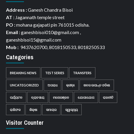
Address :
Ganesh Chandra Bisoi
AT :
Jagannath temple street
PO :
mohana gajapati pin 761015 odisha.
Email :
ganeshbisoi010@gmail.com ,
ganeshbisoi15@gmail.com
Mob :
9437620700, 8018150533, 8018250533
Categories
BREAKING NEWS
TEST SERIES
TRANSFERS
UNCATEGORIZED
ଅପରାଧ
କ୍ରୀଡ଼ା
ଖବର ଉପାନ୍ତ ଓଡିଶା
ପର୍ଯ୍ୟଟନ
ବ୍ୟବସାୟ
ମନୋରଞ୍ଜନ
ଯୋଗାଯୋଗ
ରାଜନୀତି
ରାଶିଫଳ
ଶିକ୍ଷା
ସମାଚାର
ସ୍ୱାସ୍ଥ୍ୟ
Visitor Counter