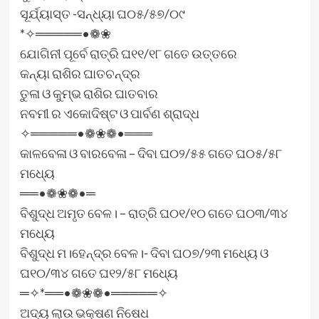
ସୂର୍ଯ୍ୟାସ୍ତ -ସନ୍ଧ୍ୟା ଘ୦୫/୫୭/୦୯
*✧═════•❁❀
ଯୋଗିନୀ ପୂର୍ବେ ରାତ୍ରି ଘ୧୧/୧୮ ଗତେ ଉତ୍ତରେ
କନ୍ୟା ରାଶିର ଘାତଚନ୍ଦ୍ର
ତୁଳା ଓ କୁମ୍ଭ ରାଶିର ଘାତବାର
ନବମୀ ର ଏକୋଦିଷ୍ଟ ଓ ପାର୍ବଣ ଶ୍ରାଦ୍ଧ
✧═════•❁❀❁•═══
କାଳବେଳା ଓ ବାରବେଳା – ଦିବା ଘ୦୨/୫୫ ଗତେ ଘ୦୫/୫୮
ମଧ୍ୟେ
══•❁❀❁•═
ବିଶୁଦ୍ଧ ଅମୃତ ବେଳ। – ରାତ୍ରି ଘ୦୧/୧୦ ଗତେ ଘ୦୩/୩୪
ମଧ୍ୟେ
ବିଶୁଦ୍ଧ ମ।ହେନ୍ଦ୍ର ବେଳ।- ଦିବା ଘ୦୭/୨୩ ମଧ୍ୟେ ଓ
ଘ୧୦/୩୪ ଗତେ ଘ୧୨/୫୮ ମଧ୍ୟେ
═✧*══•❁❀❁•═════✧
ଅଦ୍ୟ ଲାଉ ଭକ୍ଷଣ ନିଷେଧ