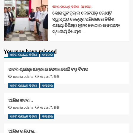
ଖବର ଉପାନ୍ତ ଓଡିଶା
ସମାଚାର
କୋରାପୁଟ ଜ଼ିଲ୍ଲା କୋଟପାଡ଼ ଗୋଷ୍ଟି
ସ୍ୱାସ୍ଥ୍ୟ କେନ୍ଦ୍ର ପରିସରରେ ତିରିଶ
ଶଯ୍ୟା ବିଶିଷ୍ଠ ନୂତନ କୋଠାର ଉଦଘାଟନ
ସ୍ଥାନୀୟ ବିଧାୟକ..
You may have missed
ଖବର ଉପାନ୍ତ ଓଡିଶା
ସମାଚାର
ସାବର ଶ୍ରୀକ୍ଷେତ୍ରରେ ଦେଖାଦେଇଛି ବଡ଼ ବିବାଦ
August 7, 2026
upanta odisha
ଖବର ଉପାନ୍ତ ଓଡିଶା
ସମାଚାର
ଆଜିର ଖବର…
August 7, 2026
upanta odisha
ଖବର ଉପାନ୍ତ ଓଡିଶା
ସମାଚାର
ଆଜିର ରାଶିଫଳ..