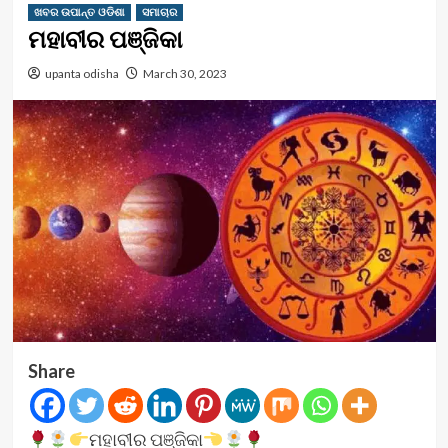
ଖବର ଉପାନ୍ତ ଓଡିଶା
ସମାଚାର
ମହାବୀର ପଞ୍ଜିକା
upanta odisha
March 30, 2023
Share
ମହାବୀର ପଞ୍ଜିକା