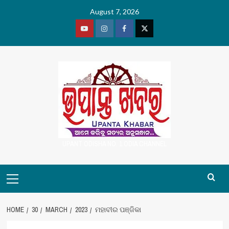
Skip
August 7, 2026
to
content
Youtube
Vimeo
Facebook
Twitter
UPANT ODISHA NO. 1 ODIA CHANNEL
Primary
Menu
HOME
30
MARCH
2023
ମହାବୀର ପଞ୍ଜିକା