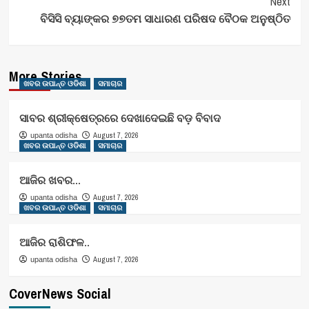
Next
ବିସିସି ବ୍ୟାଙ୍କର ୭୭ତମ ସାଧାରଣ ପରିଷଦ ବୈଠକ ଅନୁଷ୍ଠିତ
More Stories
ଖବର ଉପାନ୍ତ ଓଡିଶା
ସମାଚାର
ସାବର ଶ୍ରୀକ୍ଷେତ୍ରରେ ଦେଖାଦେଇଛି ବଡ଼ ବିବାଦ
August 7, 2026
upanta odisha
ଖବର ଉପାନ୍ତ ଓଡିଶା
ସମାଚାର
ଆଜିର ଖବର…
August 7, 2026
upanta odisha
ଖବର ଉପାନ୍ତ ଓଡିଶା
ସମାଚାର
ଆଜିର ରାଶିଫଳ..
August 7, 2026
upanta odisha
CoverNews Social