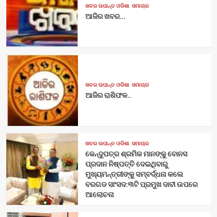
ଖବର ଉପାନ୍ତ ଓଡିଶା
ସମାଚାର
ଆଜିର ଖବର…
ଖବର ଉପାନ୍ତ ଓଡିଶା
ସମାଚାର
ଆଜିର ରାଶିଫଳ..
ଖବର ଉପାନ୍ତ ଓଡିଶା
ସମାଚାର
କେନ୍ଦୁପତ୍ର ଶ୍ରମିକ ମାନଙ୍କୁ ବୋନସ
ପ୍ରଦାନ ନିଷ୍ପତ୍ତି ଦେଇଥିବାରୁ
ମୁଖ୍ୟମନ୍ତ୍ରୀଙ୍କୁ ସମ୍ବର୍ଦ୍ଧନା କଲେ
ବରଗଡ ସାଂସଦ:୩ଟି ପ୍ରମୁଖ ଦାବୀ ଉପରେ
ଆଲୋଚନା