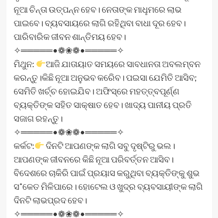
ନୂଆ ଚିନ୍ତା ଉତ୍ପନ୍ନ ହେବ। ନେତାଙ୍କ ମାଧୢମରେ ଲାଭ
ପାଇବେ। ବ୍ୟବସାୟରେ ଲାଗି ରହିଥିବା ବାଧା ଦୂର ହେବ।
ପାରିବାରିକ ଜୀବନ ଶାନ୍ତିମୟ ହେବ।
✧═════•❁❀❁•═════✧
ମିଥୁନ:
ଆଜି ଯାତାୟାତ ସମୟରେ ସାବଧାନତା ଅବଲମ୍ବନ
କରନ୍ତୁ।କିଛି ନୂଆ ଅନୁଭବ କରି‌େବ। ପଇସା ଯେମିତି ଆସିବ;
ସେମିତି ଖର୍ଚ୍ଚ ହୋଇଯିବ। ଅଫିସ୍‌ରେ ମହତ୍ତ୍ବପୂର୍ଣ୍ଣ
ବ୍ୟକ୍ତିଙ୍କ ସହିତ ସାକ୍ଷାତ ହେବ। ଖାଦ୍ୟ ପାନୀୟ ପ୍ରତି
ସଜାଗ ରହନ୍ତୁ।
✧═════•❁❀❁•═════✧
କର୍କଟ:
ଦିନଟି ଆପଣଙ୍କ ଲାଗି ସବୁ ଦୃଷ୍ଟିରୁ ଭଲ।
ଆପଣଙ୍କ ଜୀବନରେ କିଛି ନୂଆ ପରିବର୍ତ୍ତନ ଆସିବ।
ବିଦେଶରେ ଚାକିରି ପାଇଁ ପ୍ରୟାସ କରୁଥିବା ବ୍ୟକ୍ତିଙ୍କୁ ଶୁଭ
ସ˚କେତ ମିଳିପାରେ। ହୋଟେଲ ଓ ଖୁଦ୍ର ବ୍ୟବସାୟୀଙ୍କ ଲାଗି
ଦିନଟି ଲାଭପ୍ରଦ ହେବ।
✧═════•❁❀❁•═════✧