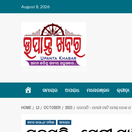
Skip
August 8, 2026
to
content
UPANT ODISHA NO. 1 ODIA CHANNEL
Home
ସମାଚାର
ଅପରାଧ
ମନୋରଞ୍ଜନ
କ୍ରୀଡ଼ା
HOME
13
OCTOBER
2023
ଗଜପତି:- ମେରୀ ମାଟି ମେରା ଦେଶ ଓ 
ଖବର ଉପାନ୍ତ ଓଡିଶା
ସମାଚାର