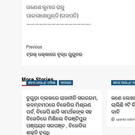
ଗଣେଶ କୁମାର ରାଜୁ
ପାରଳାଖେମୁଣ୍ଡି (ଗଜପତି)
———————————————-
Post
Previous
ଟ୍ରକ୍ ଧକ୍କାରେ ବୃଦ୍ଧ ଗୁରୁତର
Navigation
More Stories
ଖବର ଉପାନ୍ତ ଓଡିଶା
ସମାଚାର
ଖବର ଉପାନ୍ତ ଓ
ବୁଗୁଡ଼ା ବ୍ଲକରେ ରାଜନୀତି ସରଗରମ,
ଜଣେ ଲେଖାଏ
କଦମ୍ବମଠରେ ବିଜେଡିର ମିଶ୍ରଣ
ଚାଲିଛି ୨ଟି
ପର୍ବ, ବିଜେପି ଛାଡି ସମର୍ଥକଙ୍କ ସହ
ଦାବି
ବିଜେଡିରେ ମିଶିଲେ ବିରଞ୍ଚିପୁର
upanta odis
ପଞ୍ଚାୟତ ସରପଞ୍ଚ , ବିଜେଡିର
ଶକ୍ତି ବୃଦ୍ଧି