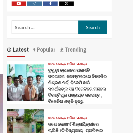
Youtube
Vimeo
Facebook
Twitter
Search
for:
Latest
Popular
Trending
ଖବର ଉପାନ୍ତ ଓଡିଶା
ସମାଚାର
ବୁଗୁଡ଼ା ବ୍ଲକରେ ରାଜନୀତି
ସରଗରମ, କଦମ୍ବମଠରେ ବିଜେଡିର
ମିଶ୍ରଣ ପର୍ବ, ବିଜେପି ଛାଡି
ସମର୍ଥକଙ୍କ ସହ ବିଜେଡିରେ ମିଶିଲେ
ବିରଞ୍ଚିପୁର ପଞ୍ଚାୟତ ସରପଞ୍ଚ ,
ବିଜେଡିର ଶକ୍ତି ବୃଦ୍ଧି
ଖବର ଉପାନ୍ତ ଓଡିଶା
ସମାଚାର
ଜଣେ ଲେଖାଏଁ ଶିକ୍ଷୟିତ୍ରୀରେ
ଚାଲିଛି ୨ଟି ବିଦ୍ୟାଳୟ , ପ୍ରତିକାର