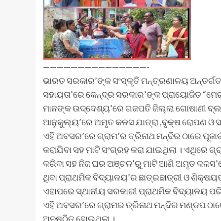
———————————————-
ଭାରତ ସରକାର’ଙ୍କ ସଂସ୍କୃତି ମନ୍ତ୍ରଣାଳୟ ଅନ୍ତର୍ଗତ କ
ସହାୟତା’ରେ କେନ୍ଦ୍ର ସରକାର’ଙ୍କ ପ୍ରାୟୋଜିତ “ମେର
ମାନଙ୍କ ଉଦ୍ଦେଶ୍ୟ’ରେ ଗଜପତି ଜିଲ୍ଲା ଗୋଷାଣୀ ବ୍ଲ
ଆନୁକୁଲ୍ୟ’ରେ ଅମୃତ କଳସ ଯାତ୍ରା ,ବୃକ୍ଷ ରୋପଣ ଓ ସ
ଏହି ଅବସର’ରେ ଗ୍ରାମ’ର ତ୍ରିନାଥ ମନ୍ଦିର ଠାରେ ପୂଜାର
କରାଯିବା ସହ ମାଟି ସଂଗ୍ରହ କରା ଯାଇଥିଲା । ଏଥିରେ ଗ୍
କରିବା ସହ ନିଜ ଘର ଅଞ୍ଚଳ’ରୁ ମାଟି ଆଣି ଅମୃତ କଳସ’
ଥିବା ପ୍ରାଥମିକ ବିଦ୍ୟାଳୟ’ର ଛାତ୍ରଛାତ୍ରୀ ଓ ଶିକ୍ଷୟ
ଏହାପରେ ସ୍ଥାନୀୟ ସରକାରୀ ପ୍ରାଥମିକ ବିଦ୍ୟାଳୟ ପରି
ଏହି ଅବସର’ରେ ଗ୍ରାମର ତ୍ରିନାଥ ମନ୍ଦିର ମଣ୍ଡପ ଠା
ଅନୁଷ୍ଠିତ ହୋଇଥିଲା ।