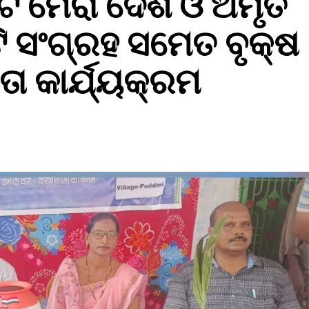
ଟି ମେରା ଦେଶ ଓ ଅମୃତ
ଟି ସଂଗ୍ରହ ସମେତ ବୃକ୍ଷ
 କାର୍ଯ୍ୟକ୍ରମ