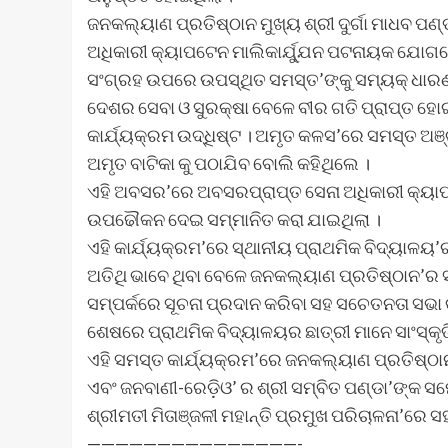
ଜନକଲ୍ୟାଣ ପ୍ରତିଷ୍ଠାନ ମୁଖ୍ୟ ଶ୍ରୀ ଦୁର୍ଗା ମାଧବ ପ
ଅଧିକାରୀ କ୍ୟାପଟେନ ମାଲିକାର୍ଯ୍ଯୁନ ପଟନାୟକ ଯୋଗଦେ
ସଂଗ୍ରହ ଉପରେ ଉପସ୍ଥିତ ସମସ୍ତ’ଙ୍କୁ ସମ୍ୟକ୍ ଧାର
ଦେଶର ସେବା ଓ ସୁରକ୍ଷା ବେଳେ ବୀର ଗତି ପ୍ରାପ୍ତ ହୋଇ
କାର୍ଯ୍ୟକ୍ରମ ଉଦ୍ଧିଷ୍ଟ । ଅମୃତ କଳସ’ରେ ସମସ୍ତ ଅଞ୍
ଅମୃତ ବାଟିକା କୁ ପଠାଯିବ ବୋଲି କହିଥିଲେ ।
ଏହି ଅବସର’ରେ ଅବସରପ୍ରାପ୍ତ ସେନା ଅଧିକାରୀ କ୍ୟାପଟେ
ଉପଢୌକନ ଦେଇ ସମ୍ମାନିତ କରା ଯାଇଥିଲା ।
ଏହି କାର୍ଯ୍ୟକ୍ରମ’ରେ ସ୍ଥାନୀୟ ପ୍ରାଥମିକ ବିଦ୍ୟାଳୟ’ର
ଅତିଥି ଭାବେ ଥିବା ବେଳେ ଜନକଲ୍ୟାଣ ପ୍ରତିଷ୍ଠାନ’ର 
ସମ୍ପର୍କରେ ସୂଚନା ପ୍ରଦାନ କରିବା ସହ ସଚେତନତା ସଭା କ
ଶେଷରେ ପ୍ରାଥମିକ ବିଦ୍ୟାଳୟର ଛାତ୍ରୀ ମାନେ ସାଂସ୍କୃ
ଏହି ସମସ୍ତ କାର୍ଯ୍ୟକ୍ରମ’ରେ ଜନକଲ୍ୟାଣ ପ୍ରତିଷ୍ଠାନ
ଏବଂ ଜନବାଣୀ-ରେଡ଼ିଓ’ ର ଶ୍ରୀ ସମ୍ବିତ ପଣ୍ଡା’ଙ୍କ ସମ
ଶ୍ରୀମତୀ ମିତାଞ୍ଜଳୀ ମହାନ୍ତି ପ୍ରମୁଖ ପରିଚାଳନା’ରେ
———————————————-