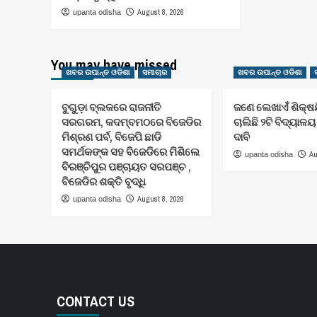
August 8, 2026
upanta odisha
You may have missed
ଖବର ଉପାନ୍ତ ଓଡିଶା
ସମାଚାର
ଖବର ଉପାନ୍ତ ଓଡିଶା
ବୁଗୁଡ଼ା ବ୍ଲକରେ ରାଜନୀତି
ଜଣେ ଲେଖାଏଁ ଶିକ୍ଷ
ସରଗରମ, କଦମ୍ବମଠରେ ବିଜେଡିର
ଚାଲିଛି ୨ଟି ବିଦ୍ୟାଳୟ
ମିଶ୍ରଣ ପର୍ବ, ବିଜେପି ଛାଡି
ଦାବି
ସମର୍ଥକଙ୍କ ସହ ବିଜେଡିରେ ମିଶିଲେ
Au
upanta odisha
ବିରଞ୍ଚିପୁର ପଞ୍ଚାୟତ ସରପଞ୍ଚ ,
ବିଜେଡିର ଶକ୍ତି ବୃଦ୍ଧି
August 8, 2026
upanta odisha
CONTACT US