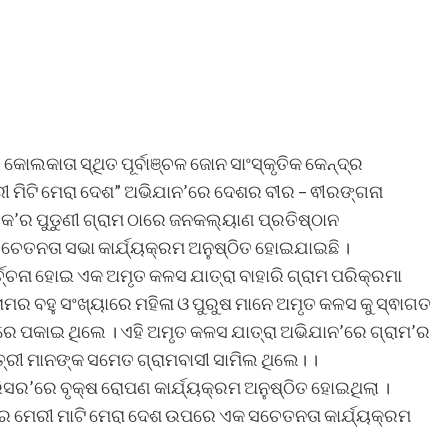
ୋଲକାତା ସ୍ଥିତ ପୂର୍ବାଞ୍ଚଳ ଜୋନ ସାଂସ୍କୃତିକ କେନ୍ଦ୍ର
ୀ ମିଟି ମେରା ଦେଶ” ଅଭିଯାନ’ରେ ଦେଶର ବୀର – ଵୀରଙ୍ଗନା
କ’ର ପୁଡୁଣୀ ଗ୍ରାମ ଠାରେ ଜନକଲ୍ୟାଣ ପ୍ରତିଷ୍ଠାନ
ଚେତନତା ସଭା କାର୍ଯ୍ୟକ୍ରମ ଅନୁଷ୍ଠିତ ହୋଇଯାଇଛି ।
୍ଚ୍ଚନା ହୋଇ ଏକ ଅମୃତ କଳସ ଯାତ୍ରା ବାହାରି ଗ୍ରାମ ପରିକ୍ରମା
ରାମର ବହୁ ସଂଖ୍ୟାରେ ମହିଳା ଓ ପୁରୁଷ ମାନେ ଅମୃତ କଳସ କୁ ସ୍ଵାଗତ
ରେ ପକାଇ ଥିଲେ । ଏହି ଅମୃତ କଳସ ଯାତ୍ରା ଅଭିଯାନ’ରେ ଗ୍ରାମ’ର
ତ୍ରୀ ମାନଙ୍କ ସମେତ ଗ୍ରାମବାସୀ ସାମିଲ ଥିଲେ। ।
ସର’ରେ ବୃକ୍ଷ ରୋପଣ କାର୍ଯ୍ୟକ୍ରମ ଅନୁଷ୍ଠିତ ହୋଇଥିଲା ।
ରେ ମେରୀ ମାଟି ମେରା ଦେଶ ଉପରେ ଏକ ସଚେତନତା କାର୍ଯ୍ୟକ୍ରମ