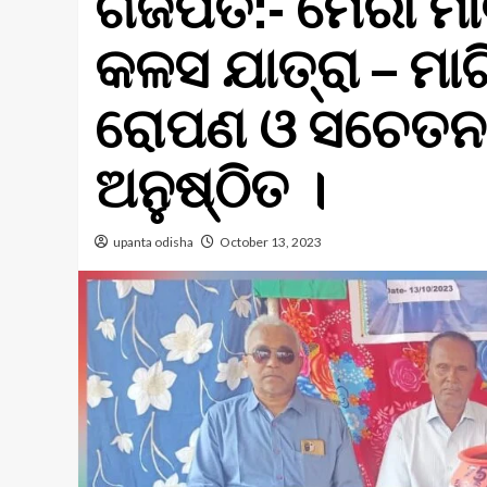
ଗଜପତି:- ମେରୀ ମା
କଳସ ଯାତ୍ରା – ମା
ରୋପଣ ଓ ସଚେତନତା
ଅନୁଷ୍ଠିତ ।
upanta odisha
October 13, 2023