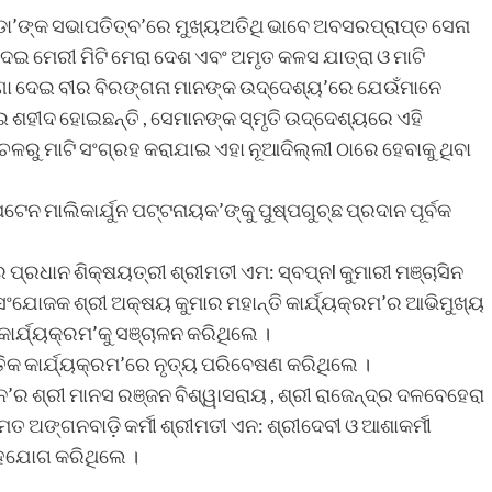
ଣ୍ଡା’ଙ୍କ ସଭାପତିତ୍ବ’ରେ ମୁଖ୍ୟଅତିଥି ଭାବେ ଅବସରପ୍ରାପ୍ତ ସେନା
ଇ ମେରୀ ମିଟି ମେରା ଦେଶ ଏବଂ ଅମୃତ କଳସ ଯାତ୍ରା ଓ ମାଟି
ଣା ଦେଇ ବୀର ବିରଙ୍ଗନା ମାନଙ୍କ ଉଦ୍ଦେଶ୍ୟ’ରେ ଯେଉଁମାନେ
 ଶହୀଦ ହୋଇଛନ୍ତି , ସେମାନଙ୍କ ସ୍ମୃତି ଉଦ୍ଦେଶ୍ୟରେ ଏହି
ଚଳରୁ ମାଟି ସଂଗ୍ରହ କରାଯାଇ ଏହା ନୂଆଦିଲ୍ଲୀ ଠାରେ ହେବାକୁ ଥିବା
ନ ମାଲିକାର୍ଯୁନ ପଟ୍ଟନାୟକ’ଙ୍କୁ ପୁଷ୍ପଗୁଚ୍ଛ ପ୍ରଦାନ ପୂର୍ବକ
 ପ୍ରଧାନ ଶିକ୍ଷୟତ୍ରୀ ଶ୍ରୀମତୀ ଏମ: ସ୍ବପ୍ନl କୁମାରୀ ମଞ୍ଚାସିନ
ସଂଯୋଜକ ଶ୍ରୀ ଅକ୍ଷୟ କୁମାର ମହାନ୍ତି କାର୍ଯ୍ୟକ୍ରମ’ର ଆଭିମୁଖ୍ୟ
ାର୍ଯ୍ୟକ୍ରମ’କୁ ସଞ୍ଚାଳନ କରିଥିଲେ ।
ତିକ କାର୍ଯ୍ୟକ୍ରମ’ରେ ନୃତ୍ୟ ପରିବେଷଣ କରିଥିଲେ ।
’ର ଶ୍ରୀ ମାନସ ରଞ୍ଜନ ବିଶ୍ୱାସରାୟ , ଶ୍ରୀ ରାଜେନ୍ଦ୍ର ଦଳବେହେରା
େତ ଅଙ୍ଗନବାଡ଼ି କର୍ମୀ ଶ୍ରୀମତୀ ଏନ: ଶ୍ରୀଦେବୀ ଓ ଆଶାକର୍ମୀ
 ସହଯୋଗ କରିଥିଲେ ।