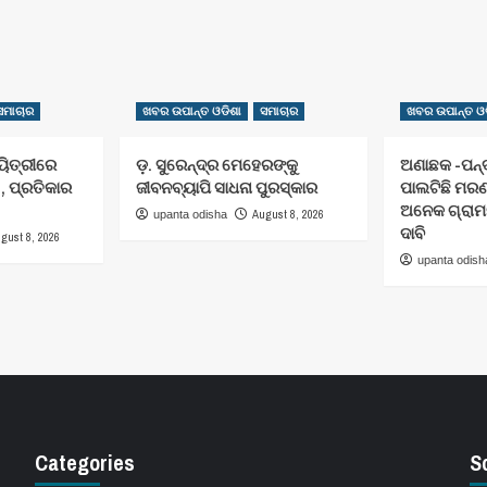
ସମାଚାର
ଖବର ଉପାନ୍ତ ଓଡିଶା
ସମାଚାର
ଖବର ଉପାନ୍ତ ଓଡ
ୟିତ୍ରୀରେ
ଡ଼. ସୁରେନ୍ଦ୍ର ମେହେରଙ୍କୁ
ଅଣାଛକ -ପନ୍ଦ
 , ପ୍ରତିକାର
ଜୀବନବ୍ୟାପି ସାଧନା ପୁରସ୍କାର
ପାଲଟିଛି ମରଣଯ
ଅନେକ ଗ୍ରାମବ
August 8, 2026
upanta odisha
ଦାବି
gust 8, 2026
upanta odish
Categories
S