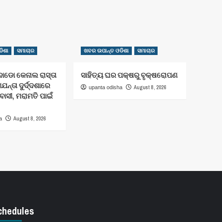
ିଶା
ସମାଚାର
ଖବର ଉପାନ୍ତ ଓଡିଶା
ସମାଚାର
ାଡୋ କେନାଲ ରାସ୍ତା
ସାହିତ୍ୟ ଘର ପକ୍ଷରୁ ବୃକ୍ଷରୋପଣ
ନ୍ତା ଦୁର୍ଦ୍ଦଶାରେ
August 8, 2026
upanta odisha
ାସୀ, ମରାମତି ପାଇଁ
August 8, 2026
a
chedules