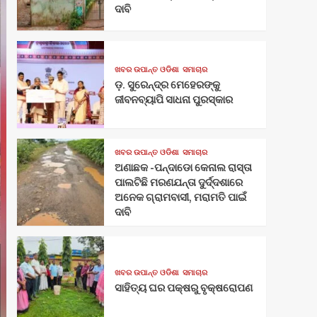
ଦାବି
ଖବର ଉପାନ୍ତ ଓଡିଶା
ସମାଚାର
ଡ଼. ସୁରେନ୍ଦ୍ର ମେହେରଙ୍କୁ
ଜୀବନବ୍ୟାପି ସାଧନା ପୁରସ୍କାର
ଖବର ଉପାନ୍ତ ଓଡିଶା
ସମାଚାର
ଅଣାଛକ -ପନ୍ଦାଡୋ କେନାଲ ରାସ୍ତା
ପାଲଟିଛି ମରଣଯନ୍ତା ଦୁର୍ଦ୍ଦଶାରେ
ଅନେକ ଗ୍ରାମବାସୀ, ମରାମତି ପାଇଁ
ଦାବି
ଖବର ଉପାନ୍ତ ଓଡିଶା
ସମାଚାର
ସାହିତ୍ୟ ଘର ପକ୍ଷରୁ ବୃକ୍ଷରୋପଣ