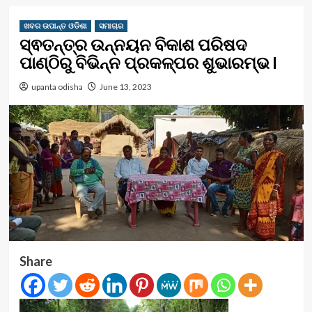
ଖବର ଉପାନ୍ତ ଓଡିଶା
ସମାଚାର
ସ୍ଵତନ୍ତ୍ର ଉନ୍ନୟନ ବିକାଶ ପରିଷଦ
ପାଣ୍ଠିରୁ ବିଭିନ୍ନ ପ୍ରକଳ୍ପର ଶୁଭାରମ୍ଭ l
upanta odisha
June 13, 2023
Share