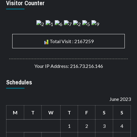
Visitor Counter
Total Visit : 2167259
Your IP Address: 216.73.216.146
Schedules
June 2023
M
T
W
T
F
S
S
1
2
3
4