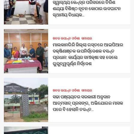
ସ୍ୱାସ୍ଥ୍ୟ କେନ୍ଦ୍ର ପରିସରରେ ତିରିଶ
ଶଯ୍ୟା ବିଶିଷ୍ଠ ନୂତନ କୋଠାର ଉଦଘାଟନ
ସ୍ଥାନୀୟ ବିଧାୟକ..
ଖବର ଉପାନ୍ତ ଓଡିଶା
ସମାଚାର
ମାଲକାନଗିରି ଜିଲ୍ଲା ଗସ୍ତରେ ଆଇପିଆର
ଦକ୍ଷିଣାଞ୍ଚଳ ଉପନିର୍ଦ୍ଦେଶକ ବସନ୍ତ
ପ୍ରଧାନ: କାର୍ଯ୍ୟର ସମୀକ୍ଷା ସହ ଦେଲେ
ଗୁରୁତ୍ୱପୂର୍ଣ୍ଣ ନିର୍ଦ୍ଦେଶ
ଖବର ଉପାନ୍ତ ଓଡିଶା
ସମାଚାର
ସଢା ପଞ୍ଚାୟତର ସରକାରୀ ଅନୁଦାନ
ଆତ୍ମସାତ୍ ପ୍ରସଙ୍ଗ, ଅଭିଯୋଗର ମାସକ
ପରେ ବି ହେଲାନି ତଦନ୍ତ..