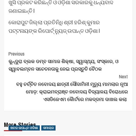
ଖୁସି ପ୍ରକଟ କରିଛନ୍ତି ଓ ଓଡ଼ିଶା ସରକାରକୁ ଧନ୍ୟବାଦ
ଜଣାଇଛନ୍ତି l
କୋରାପୁଟ ଜିଲ୍ଲା ପ୍ରତିନିଧି ଶ୍ରୀ ହରିଶ୍ କୁମାର
ପଟ୍ଟନାୟଙ୍କ ରିପୋର୍ଟ୍ ନ୍ୟୁଜ୍ ଉପାନ୍ତ ଓଡ଼ିଶା l
Post
Previous
କୁନ୍ଦୁରା ବ୍ଲକ ଡମ୍ବ ସାମାଜ ଶିକ୍ଷା, ସ୍ୱାସ୍ଥ୍ୟ, ସଂସ୍କାର, ଓ
Navigation
ସ୍ୱାବଲମ୍ବନ ସଚେତନତାକୁ ନେଇ ପ୍ରସ୍ତୁତି ବୈଠକ
Next
ବହୁ ଚର୍ଚ୍ଚିତ ନବୋଦୟ ଛାତ୍ରୀ ସୌଦାମିନୀ ମୃତ୍ୟୁ ମାମଲାର ନୂଆ
ମୋଡ଼: କ୍ରାଇମବ୍ରାଞ୍ଚ ନବୋଦୟ ବିଦ୍ୟାଳୟ ବିରୋଧରେ
ଏସଡିଜେଏମ କୋୖର୍ଟରେ ମକଦ୍ଦମା ଦାଖଲ କଲା
More Stories
ଖବର ଉପାନ୍ତ ଓଡିଶା
ସମାଚାର