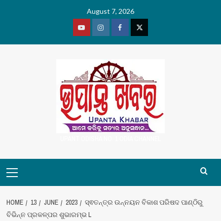
Skip
August 7, 2026
to
content
Youtube
Vimeo
Facebook
Twitter
UPANT ODISHA NO. 1 ODIA CHANNEL
Primary
Menu
HOME
13
JUNE
2023
ସ୍ଵତନ୍ତ୍ର ଉନ୍ନୟନ ବିକାଶ ପରିଷଦ ପାଣ୍ଠିରୁ
ବିଭିନ୍ନ ପ୍ରକଳ୍ପର ଶୁଭାରମ୍ଭ L