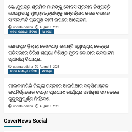
କେନ୍ଦୁପତ୍ର ଶ୍ରମିକ ମାନଙ୍କୁ ବୋନସ ପ୍ରଦାନ ନିଷ୍ପତ୍ତି
ଦେଇଥିବାରୁ ମୁଖ୍ୟମନ୍ତ୍ରୀଙ୍କୁ ସମ୍ବର୍ଦ୍ଧନା କଲେ ବରଗଡ
ସାଂସଦ:୩ଟି ପ୍ରମୁଖ ଦାବୀ ଉପରେ ଆଲୋଚନା
August 6, 2026
upanta odisha
ଖବର ଉପାନ୍ତ ଓଡିଶା
ସମାଚାର
କୋରାପୁଟ ଜ଼ିଲ୍ଲା କୋଟପାଡ଼ ଗୋଷ୍ଟି ସ୍ୱାସ୍ଥ୍ୟ କେନ୍ଦ୍ର
ପରିସରରେ ତିରିଶ ଶଯ୍ୟା ବିଶିଷ୍ଠ ନୂତନ କୋଠାର ଉଦଘାଟନ
ସ୍ଥାନୀୟ ବିଧାୟକ..
August 6, 2026
upanta odisha
ଖବର ଉପାନ୍ତ ଓଡିଶା
ସମାଚାର
ମାଲକାନଗିରି ଜିଲ୍ଲା ଗସ୍ତରେ ଆଇପିଆର ଦକ୍ଷିଣାଞ୍ଚଳ
ଉପନିର୍ଦ୍ଦେଶକ ବସନ୍ତ ପ୍ରଧାନ: କାର୍ଯ୍ୟର ସମୀକ୍ଷା ସହ ଦେଲେ
ଗୁରୁତ୍ୱପୂର୍ଣ୍ଣ ନିର୍ଦ୍ଦେଶ
August 6, 2026
upanta odisha
CoverNews Social