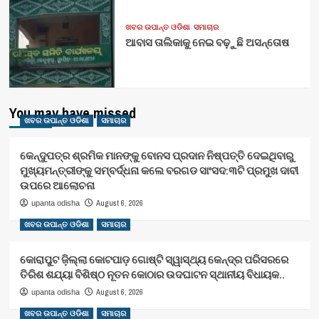
ଖବର ଉପାନ୍ତ ଓଡିଶା
ସମାଚାର
ଆବାସ ତାଲିକାକୁ ନେଇ ବଢ଼ୁଛି ଅସନ୍ତୋଷ
You may have missed
ଖବର ଉପାନ୍ତ ଓଡିଶା
ସମାଚାର
କେନ୍ଦୁପତ୍ର ଶ୍ରମିକ ମାନଙ୍କୁ ବୋନସ ପ୍ରଦାନ ନିଷ୍ପତ୍ତି ଦେଇଥିବାରୁ
ମୁଖ୍ୟମନ୍ତ୍ରୀଙ୍କୁ ସମ୍ବର୍ଦ୍ଧନା କଲେ ବରଗଡ ସାଂସଦ:୩ଟି ପ୍ରମୁଖ ଦାବୀ
ଉପରେ ଆଲୋଚନା
August 6, 2026
upanta odisha
ଖବର ଉପାନ୍ତ ଓଡିଶା
ସମାଚାର
କୋରାପୁଟ ଜ଼ିଲ୍ଲା କୋଟପାଡ଼ ଗୋଷ୍ଟି ସ୍ୱାସ୍ଥ୍ୟ କେନ୍ଦ୍ର ପରିସରରେ
ତିରିଶ ଶଯ୍ୟା ବିଶିଷ୍ଠ ନୂତନ କୋଠାର ଉଦଘାଟନ ସ୍ଥାନୀୟ ବିଧାୟକ..
August 6, 2026
upanta odisha
ଖବର ଉପାନ୍ତ ଓଡିଶା
ସମାଚାର