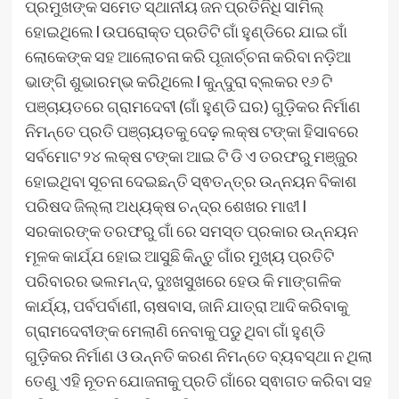
ପ୍ରମୁଖଙ୍କ ସମେତ ସ୍ଥାନୀୟ ଜନ ପ୍ରତିନିଧି ସାମିଲ୍
ହୋଇଥିଲେ l ଉପରୋକ୍ତ ପ୍ରତିଟି ଗାଁ ହୁଣ୍ଡିରେ ଯାଇ ଗାଁ
ଲୋକେଙ୍କ ସହ ଆଲୋଚନା କରି ପୂଜାର୍ଚ୍ଚନା କରିବା ନଡ଼ିଆ
ଭାଙ୍ଗି ଶୁଭାରମ୍ଭ କରିଥିଲେ l କୁନ୍ଦୁରା ବ୍ଲକର ୧୬ ଟି
ପଞ୍ଚାୟତରେ ଗ୍ରାମଦେବୀ (ଗାଁ ହୁଣ୍ଡି ଘର) ଗୁଡ଼ିକର ନିର୍ମାଣ
ନିମନ୍ତେ ପ୍ରତି ପଞ୍ଚାୟତକୁ ଦେଢ଼ ଲକ୍ଷ ଟଙ୍କା ହିସାବରେ
ସର୍ବମୋଟ ୨୪ ଲକ୍ଷ ଟଙ୍କା ଆଇ ଟି ଡି ଏ ତରଫରୁ ମଞ୍ଜୁର
ହୋଇଥିବା ସୂଚନା ଦେଇଛନ୍ତି ସ୍ଵତନ୍ତ୍ର ଉନ୍ନୟନ ବିକାଶ
ପରିଷଦ ଜିଲ୍ଲା ଅଧ୍ୟକ୍ଷ ଚନ୍ଦ୍ର ଶେଖର ମାଝୀ l
ସରକାରଙ୍କ ତରଫରୁ ଗାଁ ରେ ସମସ୍ତ ପ୍ରକାର ଉନ୍ନୟନ
ମୂଳକ କାର୍ଯ୍ଯ ହୋଇ ଆସୁଛି କିନ୍ତୁ ଗାଁର ମୁଖ୍ୟ ପ୍ରତିଟି
ପରିବାରର ଭଲମନ୍ଦ, ଦୁଃଖସୁଖରେ ହେଉ କି ମାଙ୍ଗଳିକ
କାର୍ଯ୍ୟ, ପର୍ବପର୍ବାଣୀ, ଚାଷବାସ, ଜାନି ଯାତ୍ରା ଆଦି କରିବାକୁ
ଗ୍ରାମଦେବୀଙ୍କ ମେଲାଣି ନେବାକୁ ପଡୁ ଥିବା ଗାଁ ହୁଣ୍ଡି
ଗୁଡ଼ିକର ନିର୍ମାଣ ଓ ଉନ୍ନତି କରଣ ନିମନ୍ତେ ବ୍ୟବସ୍ଥା ନ ଥିଲା
ତେଣୁ ଏହି ନୂତନ ଯୋଜନାକୁ ପ୍ରତି ଗାଁରେ ସ୍ଵାଗତ କରିବା ସହ