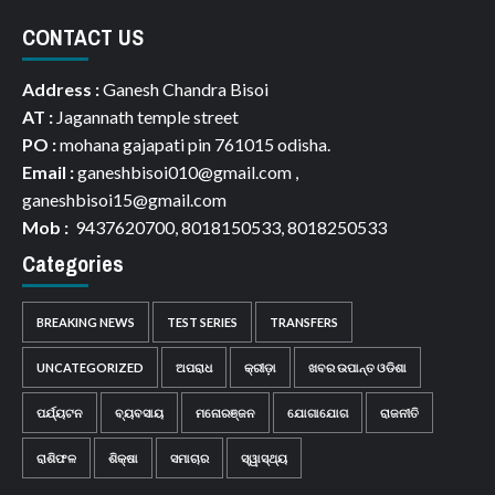
CONTACT US
Address :
Ganesh Chandra Bisoi
AT :
Jagannath temple street
PO :
mohana gajapati pin 761015 odisha.
Email :
ganeshbisoi010@gmail.com ,
ganeshbisoi15@gmail.com
Mob :
9437620700, 8018150533, 8018250533
Categories
BREAKING NEWS
TEST SERIES
TRANSFERS
UNCATEGORIZED
ଅପରାଧ
କ୍ରୀଡ଼ା
ଖବର ଉପାନ୍ତ ଓଡିଶା
ପର୍ଯ୍ୟଟନ
ବ୍ୟବସାୟ
ମନୋରଞ୍ଜନ
ଯୋଗାଯୋଗ
ରାଜନୀତି
ରାଶିଫଳ
ଶିକ୍ଷା
ସମାଚାର
ସ୍ୱାସ୍ଥ୍ୟ