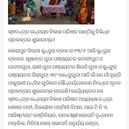
ସ୍ଵତନ୍ତ୍ର ଉନ୍ନୟନ ବିକାଶ ପରିଷଦ ପାଣ୍ଠିରୁ ବିଭିନ୍ନ
ପ୍ରକଳ୍ପର ଶୁଭାରମ୍ଭ l
କୋରାପୁଟ ଜିଲ୍ଲା କୁନ୍ଦୁରା ବ୍ଲକ ତା ୧୩/୬ ଆଜି କୁନ୍ଦୁରା
ବ୍ଲକର ଭୂଷାଙ୍ଗ ଗୁଡା ପଞ୍ଚାୟତର କଟାରୀପୁଟ ଓ
ଗାଦବାଗୁଡା, ରାଣୀ ଗୁଡା ପଞ୍ଚାୟତର ଶିଉନି ଗୁଡା ଓ କୁନ୍ଦୁରା
ପଞ୍ଚାୟତର ଜିରାଗୁଡା ଏବଂ କେନ୍ଦୁଗୁଡା ଆଦି ଗାଁ ରେ ଗାଁ ହୁଣ୍ଡି
ଠାକୁରାଣୀ ମନ୍ଦିର ଗୁଡିକର ସୌନ୍ଦର୍ଯ୍ଯକରଣ ନିମନ୍ତେ ନୂତନ
ପ୍ରକଳ୍ପର ଶୁଭାରମ୍ଭ ହୋଇଛି l କାର୍ଯ୍ୟକ୍ରମ ରେ
ସ୍ଵତନ୍ତ୍ର ଉନ୍ନୟନ ବିକାଶ ପରିଷଦ ଅଧ୍ୟକ୍ଷ ଚନ୍ଦ୍ର
ଶେଖର ମାଝୀ, ବିଧାୟୀକା ପଦ୍ମିନୀ ଦିଆନ, ଆଇ ଟି ଡି ଏ.
ଆସିଷ୍ଟାଣ୍ଟ ଇଞ୍ଜିନିୟର, ବ୍ଲକ bjd ସଭାପତି ବୃନ୍ଦାବନ
ମଲ୍ଲିକ, ମିଡିଆ ସେଲ୍ ସଭାପତି ଧନୁର୍ଯୟ ଗଣ୍ଡା,