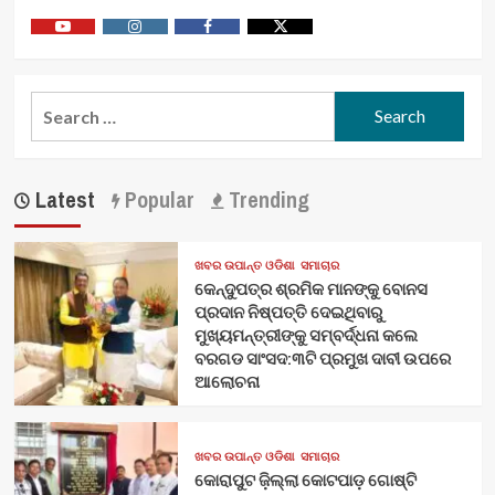
Youtube
Vimeo
Facebook
Twitter
Search
for:
Latest
Popular
Trending
ଖବର ଉପାନ୍ତ ଓଡିଶା
ସମାଚାର
କେନ୍ଦୁପତ୍ର ଶ୍ରମିକ ମାନଙ୍କୁ ବୋନସ
ପ୍ରଦାନ ନିଷ୍ପତ୍ତି ଦେଇଥିବାରୁ
ମୁଖ୍ୟମନ୍ତ୍ରୀଙ୍କୁ ସମ୍ବର୍ଦ୍ଧନା କଲେ
ବରଗଡ ସାଂସଦ:୩ଟି ପ୍ରମୁଖ ଦାବୀ ଉପରେ
ଆଲୋଚନା
ଖବର ଉପାନ୍ତ ଓଡିଶା
ସମାଚାର
କୋରାପୁଟ ଜ଼ିଲ୍ଲା କୋଟପାଡ଼ ଗୋଷ୍ଟି