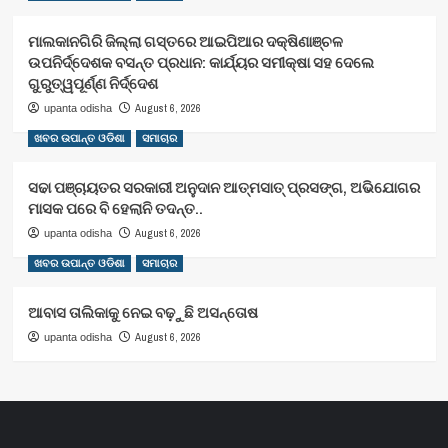
ମାଲକାନଗିରି ଜିଲ୍ଲା ଗସ୍ତରେ ଆଇପିଆର ଦକ୍ଷିଣାଞ୍ଚଳ
ଉପନିର୍ଦ୍ଦେଶକ ବସନ୍ତ ପ୍ରଧାନ: କାର୍ଯ୍ୟର ସମୀକ୍ଷା ସହ ଦେଲେ
ଗୁରୁତ୍ୱପୂର୍ଣ୍ଣ ନିର୍ଦ୍ଦେଶ
August 6, 2026
upanta odisha
ଖବର ଉପାନ୍ତ ଓଡିଶା
ସମାଚାର
ସଢା ପଞ୍ଚାୟତର ସରକାରୀ ଅନୁଦାନ ଆତ୍ମସାତ୍ ପ୍ରସଙ୍ଗ, ଅଭିଯୋଗର
ମାସକ ପରେ ବି ହେଲାନି ତଦନ୍ତ..
August 6, 2026
upanta odisha
ଖବର ଉପାନ୍ତ ଓଡିଶା
ସମାଚାର
ଆବାସ ତାଲିକାକୁ ନେଇ ବଢ଼ୁଛି ଅସନ୍ତୋଷ
August 6, 2026
upanta odisha