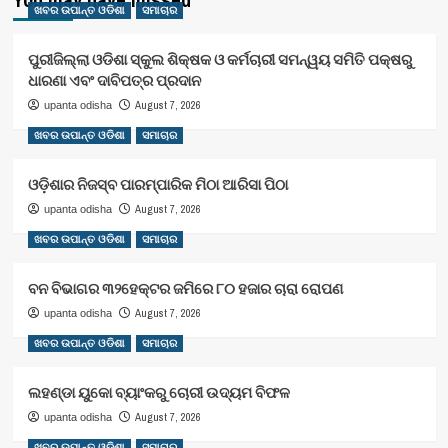
ଖବର ଉପାନ୍ତ ଓଡିଶା
ସମାଚାର
ପୁରୀଜିଲ୍ଲା ଓଡିଶା ସ୍କୁଲ ଶିକ୍ଷକ ଓ କର୍ମଚାରୀ ସମନ୍ୱୟ ସମିତି ପକ୍ଷରୁ
ଧାରଣା ଏବଂ ଦାବିପତ୍ର ପ୍ରଦାନ
August 7, 2026
upanta odisha
ଖବର ଉପାନ୍ତ ଓଡିଶା
ସମାଚାର
ଓଡ଼ିଶାର ନିଜସ୍ବ ପାରମ୍ପାରିକ ମିଠା ଆରିସା ପିଠା
August 7, 2026
upanta odisha
ଖବର ଉପାନ୍ତ ଓଡିଶା
ସମାଚାର
ବନ ବିଭାଗର ୩୨ହେକ୍ଟର ଜମିରେ ୮୦ ହଜାର ଚାରା ରୋପଣ
August 7, 2026
upanta odisha
ଖବର ଉପାନ୍ତ ଓଡିଶା
ସମାଚାର
ଲହଣ୍ଡା ୟୁକୋ ବ୍ୟାଂକରୁ ଚୋରୀ ଉଦ୍ୟମ ବିଫଳ
August 7, 2026
upanta odisha
ଖବର ଉପାନ୍ତ ଓଡିଶା
ସମାଚାର