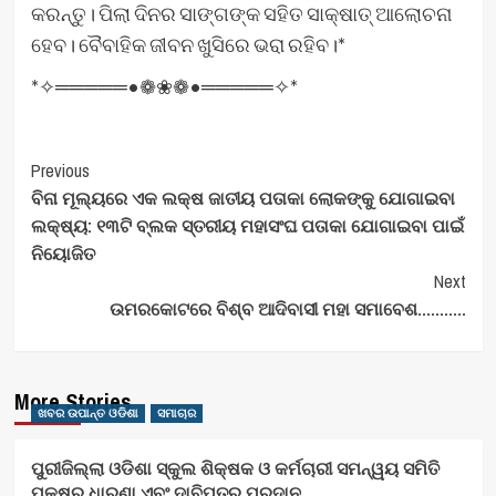
କରନ୍ତୁ। ପିଲା ଦିନର ସାଙ୍ଗଙ୍କ ସହିତ ସାକ୍ଷାତ୍‌ ଆଲୋଚନା
ହେବ। ବୈବାହିକ ଜୀବନ ଖୁସିରେ ଭରା ରହିବ।*
*✧═════•❁❀❁•═════✧*
Post
Previous
ବିନା ମୂଲ୍ୟରେ ଏକ ଲକ୍ଷ ଜାତୀୟ ପତାକା ଲୋକଙ୍କୁ ଯୋଗାଇବା
Navigation
ଲକ୍ଷ୍ୟ: ୧୩ଟି ବ୍ଲକ ସ୍ତରୀୟ ମହାସଂଘ ପତାକା ଯୋଗାଇବା ପାଇଁ
ନିୟୋଜିତ
Next
ଉମରକୋଟରେ ବିଶ୍ବ ଆଦିବାସୀ ମହା ସମାବେଶ………..
More Stories
ଖବର ଉପାନ୍ତ ଓଡିଶା
ସମାଚାର
ପୁରୀଜିଲ୍ଲା ଓଡିଶା ସ୍କୁଲ ଶିକ୍ଷକ ଓ କର୍ମଚାରୀ ସମନ୍ୱୟ ସମିତି
ପକ୍ଷରୁ ଧାରଣା ଏବଂ ଦାବିପତ୍ର ପ୍ରଦାନ