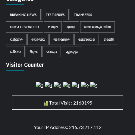
BREAKING NEWS
TEST SERIES
TRANSFERS
UNCATEGORIZED
ଅପରାଧ
କ୍ରୀଡ଼ା
ଖବର ଉପାନ୍ତ ଓଡିଶା
ପର୍ଯ୍ୟଟନ
ବ୍ୟବସାୟ
ମନୋରଞ୍ଜନ
ଯୋଗାଯୋଗ
ରାଜନୀତି
ରାଶିଫଳ
ଶିକ୍ଷା
ସମାଚାର
ସ୍ୱାସ୍ଥ୍ୟ
Visitor Counter
Total Visit : 2168195
Your IP Address: 216.73.217.112