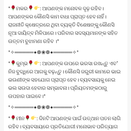
*
ମକର
: ଆପଣଙ୍କ ମନୋବଳ ଦୃଢ଼ ରହିବ।
ଆପଣଙ୍କର କୌଣସି କାମ ବାଧା ପ୍ରାପ୍ତ ହେବ ନାହିଁ।
ରାଜନୀତି କ୍ଷେତ୍ରରେ ଥିବା ବ୍ୟକ୍ତି ବିଶେଷଙ୍କୁ କୌଣସି
ନୂଆ ଦାୟିତ୍ବ ମିଳିପାରେ। ପରିବାର ସଦସ୍ୟମାନଙ୍କ ସହିତ
ଉତ୍ତମ ବୁଝାମଣା ରହିବ ।*
*✧═════•❁❀❁•═════✧*
*
କୁମ୍ଭ
: ଆପଣଙ୍କ ଉପରେ ଭରସା ରଖନ୍ତୁ ଏବ˚
ନିଜ ବୁଦ୍ଧିରେ ଆଗକୁ ବଢ଼ନ୍ତୁ। କୌଣସି ଜରୁରୀ କାମରେ ଭାଇ
ଭଉଣୀଙ୍କ ସହଯୋଗ ପ୍ରାପ୍ତ ହେବ। ବ୍ୟବସାୟକୁ ନେଇ
ଭଲ ସଉଦା ହେବାର ସମ୍ଭାବନା। ପ୍ରିୟତମଙ୍କଠାରୁ
ଉପହାର ପାଇବେ।*
*✧═════•❁❀❁•═════✧*
*
ମୀନ
: ଦିନଟି ଆପଣଙ୍କ ପାଇଁ ଉତ୍‌ଥାନ ପତନ ଲାଗି
ରହିବ। ବ୍ୟବସାୟରେ ପ୍ରତିଯୋଗୀ ମନୋଭାବ ପରିତ୍ୟାଗ