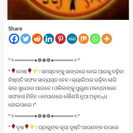
Share
*✧═════•❁❀❁•═════✧*
*
ମେଷ
: ସମସ୍ତଙ୍କୁ ସାଙ୍ଗରେ ନେଇ ଆଗକୁ ବଢ଼ିବା
ନିଷ୍ପତି ସଫଳ ସାବ୍ୟସ୍ତ ହେବ। କ୍ୟାରିଅର ଗଢ଼ିବା ଲାଗି
ଭଲ ସୁଯୋଗ ପାଇବେ। ଓକିଲଙ୍କୁ ପୁରୁଣା ମକଦ୍ଦମାରେ
ସଫଳତା ମିଳିବ। ବେପାରରେ କୌଣସି ନୂଆ ଅନୁବନ୍ଧ
ହୋଇପାରେ।*
*✧═════•❁❀❁•═════✧*
*
ବୃଷ
: ପ୍ରଭୁଙ୍କ କୃପା ଦୃଷ୍ଟି ଆପଣଙ୍କ ଉପରେ