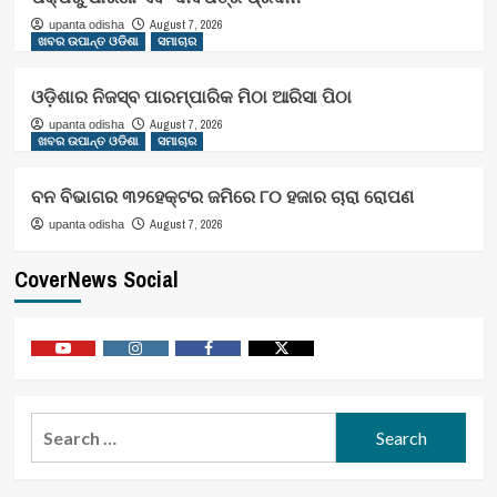
August 7, 2026
upanta odisha
ଖବର ଉପାନ୍ତ ଓଡିଶା
ସମାଚାର
ଓଡ଼ିଶାର ନିଜସ୍ବ ପାରମ୍ପାରିକ ମିଠା ଆରିସା ପିଠା
August 7, 2026
upanta odisha
ଖବର ଉପାନ୍ତ ଓଡିଶା
ସମାଚାର
ବନ ବିଭାଗର ୩୨ହେକ୍ଟର ଜମିରେ ୮୦ ହଜାର ଚାରା ରୋପଣ
August 7, 2026
upanta odisha
CoverNews Social
Youtube
Vimeo
Facebook
Twitter
Search
for: