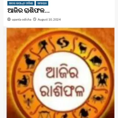
ଖବର ଉପାନ୍ତ ଓଡିଶା
ସମାଚାର
ଆଜିର ରାଶିଫଳ…
upanta odisha
August 10, 2024