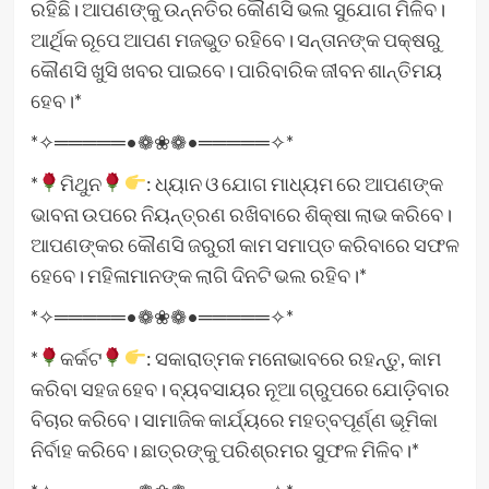
ରହିଛି। ଆପଣଙ୍କୁ ଉନ୍ନତିର କୌଣସି ଭଲ ସୁଯୋଗ ମିଳିବ।
ଆର୍ଥିକ ରୂପେ ଆପଣ ମଜଭୁତ ରହିବେ। ସନ୍ତାନଙ୍କ ପକ୍ଷରୁ
କୌଣସି ଖୁସି ଖବର ପାଇବେ। ପାରିବାରିକ ଜୀବନ ଶାନ୍ତିମୟ
ହେବ।*
*✧═════•❁❀❁•═════✧*
*
ମିଥୁନ
: ଧ୍ୟାନ ଓ ଯୋଗ ମାଧ୍ୟମ ରେ ଆପଣଙ୍କ
ଭାବନା ଉପରେ ନିୟନ୍ତ୍ରଣ ରଖିବାରେ ଶିକ୍ଷା ଲାଭ କରିବେ।
ଆପଣଙ୍କର କୌଣସି ଜରୁରୀ କାମ ସମାପ୍ତ କରିବାରେ ସଫଳ
ହେବେ। ମହିଳାମାନଙ୍କ ଲାଗି ଦିନଟି ଭଲ ରହିବ।*
*✧═════•❁❀❁•═════✧*
*
କର୍କଟ
: ସକାରାତ୍ମକ ମନୋଭାବରେ ରହନ୍ତୁ, କାମ
କରିବା ସହଜ ହେବ। ବ୍ୟବସାୟର ନୂଆ ଗ୍ରୁପରେ ଯୋଡ଼ିବାର
ବିଚାର କରିବେ। ସାମାଜିକ କାର୍ଯ୍ୟରେ ମହତ୍ବପୂର୍ଣ୍ଣ ଭୂମିକା
ନିର୍ବାହ କରିବେ। ଛାତ୍ରଙ୍କୁ ପରିଶ୍ରମର ସୁଫଳ ମିଳିବ।*