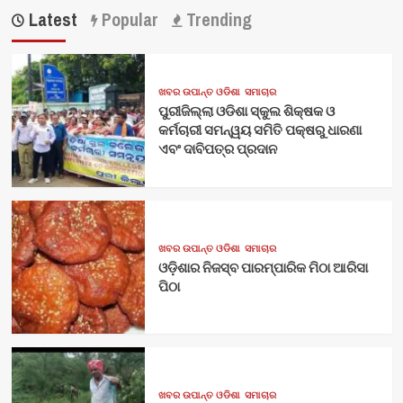
Latest
Popular
Trending
ଖବର ଉପାନ୍ତ ଓଡିଶା
ସମାଚାର
ପୁରୀଜିଲ୍ଲା ଓଡିଶା ସ୍କୁଲ ଶିକ୍ଷକ ଓ
କର୍ମଚାରୀ ସମନ୍ୱୟ ସମିତି ପକ୍ଷରୁ ଧାରଣା
ଏବଂ ଦାବିପତ୍ର ପ୍ରଦାନ
ଖବର ଉପାନ୍ତ ଓଡିଶା
ସମାଚାର
ଓଡ଼ିଶାର ନିଜସ୍ବ ପାରମ୍ପାରିକ ମିଠା ଆରିସା
ପିଠା
ଖବର ଉପାନ୍ତ ଓଡିଶା
ସମାଚାର