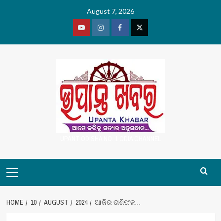
Skip
August 7, 2026
to
content
Youtube
Vimeo
Facebook
Twitter
UPANT ODISHA NO. 1 ODIA CHANNEL
Primary
Menu
HOME
10
AUGUST
2024
ଆଜିର ରାଶିଫଳ…