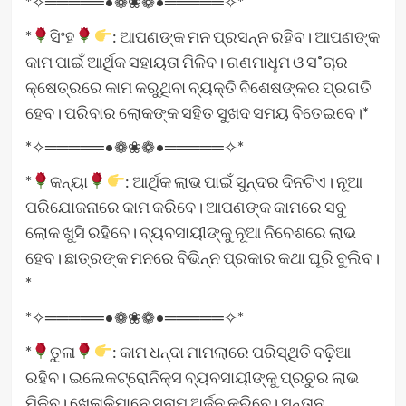
*✧═════•❁❀❁•═════✧*
*
ସିଂହ
: ଆପଣଙ୍କ ମନ ପ୍ରସନ୍ନ ରହିବ। ଆପଣଙ୍କ
କାମ ପାଇଁ ଆର୍ଥିକ ସହାୟତା ମିଳିବ। ଗଣମାଧୢମ ଓ ସ˚ଚାର
କ୍ଷେତ୍ରରେ କାମ କରୁଥିବା ବ୍ୟକ୍ତି ବିଶେଷଙ୍କର ପ୍ରଗତି
ହେବ। ପରିବାର ଲୋକଙ୍କ ସହିତ ସୁଖଦ ସମୟ ବିତେଇବେ।*
*✧═════•❁❀❁•═════✧*
*
କନ୍ୟା
: ଆର୍ଥିକ ଲାଭ ପାଇଁ ସୁନ୍ଦର ଦିନଟିଏ। ନୂଆ
ପରିଯୋଜନାରେ କାମ କରିବେ। ଆପଣଙ୍କ କାମରେ ସବୁ
ଲୋକ ଖୁସି ରହିବେ। ବ୍ୟବସାୟୀଙ୍କୁ ନୂଆ ନିବେଶରେ ଲାଭ
ହେବ। ଛାତ୍ରଙ୍କ ମନରେ ବିଭିନ୍ନ ପ୍ରକାର କଥା ଘୂରି ବୁଲିବ।
*
*✧═════•❁❀❁•═════✧*
*
ତୁଳା
: କାମ ଧନ୍ଦା ମାମଲାରେ ପରିସ୍ଥିତି ବଢ଼ିଆ
ରହିବ। ଇଲେକଟ୍ରୋନିକ୍ସ ବ୍ୟବସାୟୀଙ୍କୁ ପ୍ରଚୁର ଲାଭ
ମିଳିବ। ଖେଳାଳିମାନେ ସୁନାମ ଅର୍ଜନ କରିବେ। ସନ୍ତାନ