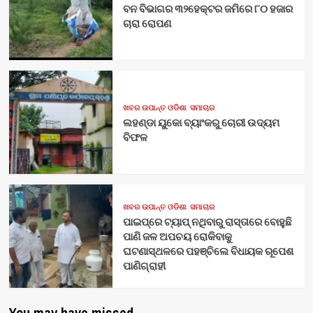
ବନ ବିଭାଗର ୩୨ହେକ୍ଟର ଜମିରେ ୮୦ ହଜାର
ଚାରା ରୋପଣ
ଖବର ଉପାନ୍ତ ଓଡିଶା
ସମାଚାର
ଲହଣ୍ଡା ୟୁକୋ ବ୍ୟାଂକରୁ ଚୋରୀ ଉଦ୍ୟମ
ବିଫଳ
ଖବର ଉପାନ୍ତ ଓଡିଶା
ସମାଚାର
ପାଇପ୍‌ରେ ଟ୍ୟାପ୍‌ ନଥିବାରୁ ରାସ୍ତାରେ ବୋହୁଛି
ପାଣି ଜଳ ଅପଚୟ ରୋକିବାକୁ
ଘଟଣାସ୍ଥଳରେ ପହଞ୍ଚିଲେ ବିଧାୟକ ରୂପେଶ
ପାଣିଗ୍ରାହୀ
You may have missed