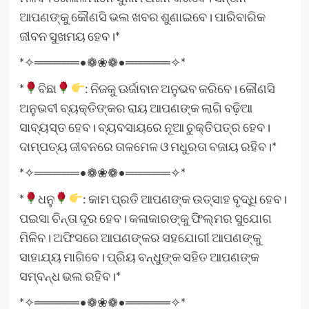
ଆପଣଙ୍କୁ କୌଣସି ଭଲ ଖବର ଶୁଣାଇବେ। ପାରିବାରିକ
ଜୀବନ ସୁଖମୟ ହେବ।*
*✧═════•❁❀❁•═════✧*
*
ବିଛା
: ନିଜକୁ ଊର୍ଜାବାନ ଅନୁଭବ କରିବେ। କୌଣସି
ଅନୁଭବୀ ବ୍ୟକ୍ତିଙ୍କର ରାୟ ଆପଣଙ୍କ ଲାଗି ବଢ଼ିଆ
ସାବ୍ୟସ୍ତ ହେବ। ବ୍ୟବସାୟରେ ନୂଆ ଚୁକ୍ତିପତ୍ର ହେବ।
ଦାମ୍ପତ୍ୟ ଜୀବନରେ ତାଳମେଳ ଓ ମଧୁରତା ବଜାୟ ରହିବ।*
*✧═════•❁❀❁•═════✧*
*
ଧନୁ
: କାମ ପ୍ରତି ଆପଣଙ୍କ ଉତ୍ସାହ ବୃଦ୍ଧି ହେବ।
ପଇସା ଚିନ୍ତା ଦୂର ହେବ। କଳାକାରଙ୍କୁ ଫିଲ୍ମର ସୁଯୋଗ
ମିଳିବ। ଅଫିସରେ ଆପଣଙ୍କର ସହଯୋଗୀ ଆପଣଙ୍କୁ
ସାହାଯ୍ୟ ମାଗିବେ। ପ୍ରିୟ ବନ୍ଧୁଙ୍କ ସହିତ ଆପଣଙ୍କ
ସମ୍ବନ୍ଧ ଭଲ ରହିବ।*
*✧═════•❁❀❁•═════✧*