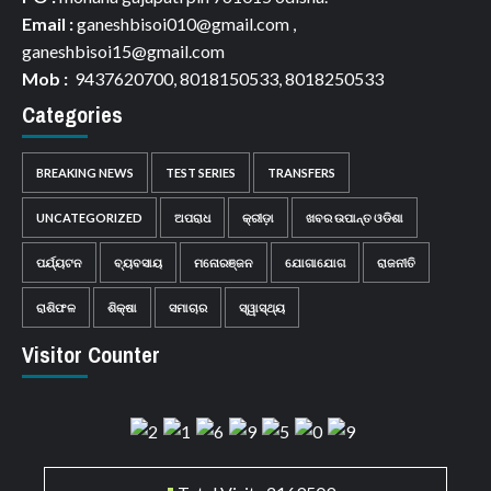
Email :
ganeshbisoi010@gmail.com ,
ganeshbisoi15@gmail.com
Mob :
9437620700, 8018150533, 8018250533
Categories
BREAKING NEWS
TEST SERIES
TRANSFERS
UNCATEGORIZED
ଅପରାଧ
କ୍ରୀଡ଼ା
ଖବର ଉପାନ୍ତ ଓଡିଶା
ପର୍ଯ୍ୟଟନ
ବ୍ୟବସାୟ
ମନୋରଞ୍ଜନ
ଯୋଗାଯୋଗ
ରାଜନୀତି
ରାଶିଫଳ
ଶିକ୍ଷା
ସମାଚାର
ସ୍ୱାସ୍ଥ୍ୟ
Visitor Counter