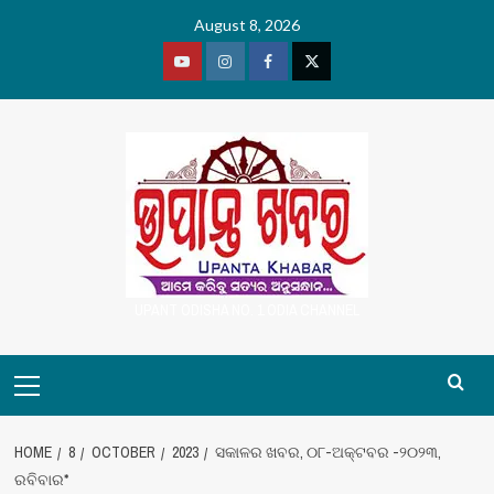
Skip
August 8, 2026
to
content
Youtube
Vimeo
Facebook
Twitter
UPANT ODISHA NO. 1 ODIA CHANNEL
Primary
Menu
HOME
8
OCTOBER
2023
ସକାଳର ଖବର, ୦୮-ଅକ୍ଟବର -୨୦୨୩,
ରବିବାର*