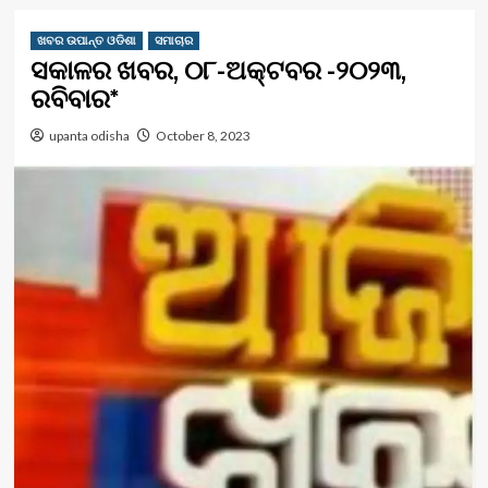
ଖବର ଉପାନ୍ତ ଓଡିଶା
ସମାଚାର
ସକାଳର ଖବର, ୦୮-ଅକ୍ଟବର -୨୦୨୩,
ରବିବାର*
upanta odisha
October 8, 2023