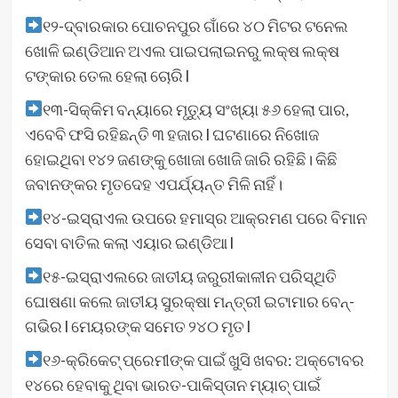
୧୨-ଦ୍ବାରକାର ପୋଚନପୁର ଗାଁରେ ୪୦ ମିଟର ଟନେଲ
ଖୋଳି ଇଣ୍ଡିଆନ ଅଏଲ ପାଇପଲାଇନରୁ ଲକ୍ଷ ଲକ୍ଷ
ଟଙ୍କାର ତେଲ ହେଲା ଚୋରି l
୧୩-ସିକ୍କିମ ବନ୍ୟାରେ ମୃତ୍ୟୁ ସଂଖ୍ୟା ୫୬ ହେଲା ପାର,
ଏବେବି ଫସି ରହିଛନ୍ତି ୩ ହଜାର l ଘଟଣାରେ ନିଖୋଜ
ହୋଇଥିବା ୧୪୨ ଜଣଙ୍କୁ ଖୋଜା ଖୋଜି ଜାରି ରହିଛି। କିଛି
ଜବାନଙ୍କର ମୃତଦେହ ଏପର୍ଯ୍ୟନ୍ତ ମିଳି ନାହିଁ।
୧୪-ଇସ୍ରାଏଲ ଉପରେ ହମାସ୍‌ର ଆକ୍ରମଣ ପରେ ବିମାନ
ସେବା ବାତିଲ କଲା ଏୟାର ଇଣ୍ଡିଆ l
୧୫-ଇସ୍ରାଏଲରେ ଜାତୀୟ ଜରୁରୀକାଳୀନ ପରିସ୍ଥିତି
ଘୋଷଣା କଲେ ଜାତୀୟ ସୁରକ୍ଷା ମନ୍ତ୍ରୀ ଇଟାମାର ବେନ୍-
ଗଭିର l ମେୟରଙ୍କ ସମେତ ୨୪୦ ମୃତ l
୧୬-କ୍ରିକେଟ୍‌ ପ୍ରେମୀଙ୍କ ପାଇଁ ଖୁସି ଖବର: ଅକ୍ଟୋବର
୧୪ରେ ହେବାକୁ ଥିବା ଭାରତ-ପାକିସ୍ତାନ ମ୍ୟାଚ୍‌ ପାଇଁ