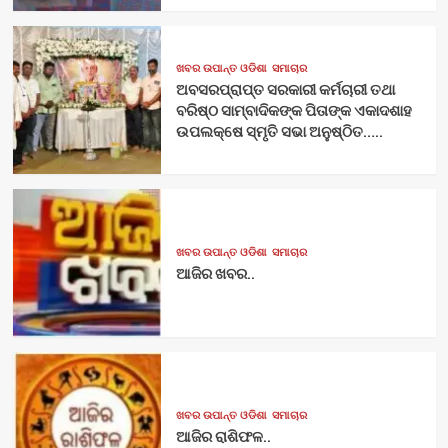
ଖବର ଉପାନ୍ତ ଓଡିଶା
ସମାଚାର
ଅବସରପ୍ରାପ୍ତ ସରକାରୀ କର୍ମଚାରୀ ତଥା
ବରିଷ୍ଠ ସାମ୍ବାଦିକଙ୍କ ପିତାଙ୍କ ଏକାଦଶାହ
ଉପଲକ୍ଷେ ସ୍ମୃତି ସଭା ଅନୁଷ୍ଠିତ…..
ଖବର ଉପାନ୍ତ ଓଡିଶା
ସମାଚାର
ଆଜିର ଖବର..
ଖବର ଉପାନ୍ତ ଓଡିଶା
ସମାଚାର
ଆଜିର ରାଶିଫଳ..