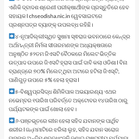
ଏଣିକି ଦ୍ବାଦଶ ଶ୍ରେଣୀ ପରୀକ୍ଷାର୍ଥୀଙ୍କ ପ୍ରସ୍ତୁତିରେ ହେବ
ସହାୟକ l chseodisha.nic.in ୱେବସାଇଟରେ
ପ୍ରଶ୍ନପତ୍ର ବ୍ୟାଙ୍କ୍ ଉପଲବ୍ଧ ରହିଛି।
୪-ନୂଆଦିଲ୍ଲୀସ୍ଥିତ ସୁଷମା ସ୍ଵରାଜ ଭବନଠାରେ କେନ୍ଦ୍ର
ଅର୍ଥମନ୍ତ୍ରୀ ନିର୍ମଳା ସୀତାରମଣଙ୍କ ଅଧ୍ୟକ୍ଷତାରେ
ଅନୁଷ୍ଠିତ ୫୨ତମ ଜିଏସଟି ବୈଠକରେ ମିଲେଟ ଭିତ୍ତିକ
ଉତ୍ପାଦ ଉପରେ ଜିଏସଟି ହ୍ରାସ ପାଇଁ ଦାବି କଲା ଓଡିଶା l ବିନା
ବ୍ରାଣ୍ଡ୍‌ରେ ୭୦% ମିଲେଟ୍ ଥିବା ଅଟାରେ ହଟିଲା ଜିଏସ୍‌ଟି,
ପାଣିଗୁଡ଼ ଉପରେ ୫% ହେଲା ହ୍ରାସ l
୫-ବିଶ୍ୱପ୍ରସିଦ୍ଧ ଶିମିଳିପାଳ ଅଭୟାରଣ୍ୟ ଏଥର
ନଭେମ୍ବର ୧ତାରିଖ ପରିବର୍ତ୍ତେ ଅକ୍ଟୋବର ୧୪ତାରିଖ ଠାରୁ
ପର୍ଯ୍ୟଟକଙ୍କ ପାଇଁ ଖୋଲା ହେବ।
୬-ପଞ୍ଚଭୂତରେ ଲୀନ ହେଲା ସହିଦ ଯବାନଙ୍କ ପାର୍ଥିବ
ଶରୀର l ଜନ୍ମମାଟିରେ ଝରିଲା ଲୁହ, ସହିଦ ଯବାନ ସରୋଜ
ଦାସଙ୍କୁ ଅନ୍ତିମ ଶ୍ରଦ୍ଧାଂଜଳି ଜଣାଇ ରାଷ୍ଟ୍ରୀୟ ମର୍ଯ୍ୟାଦା