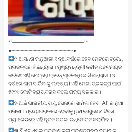
*╰──────────────────╯*
•┈┈┈┈┈┈┈┈┈┈┈┈┈┈┈┈┈┈┈•
୧-ଆସନ୍ତା ଜାନୁଆରୀ ୧ ନୂଆବର୍ଷରେ ହେବ ମେଟ୍ରୋ ଟ୍ରେନ୍
ପ୍ରକଳ୍ପର ଶିଳାନ୍ୟାସ । ମୁଖ୍ୟମନ୍ତ୍ରୀ ନବୀନ ପଟ୍ଟନାୟକ
କରିଵେ ଏହି ମେଟ୍ରୋ ଟ୍ରେନ୍ ପ୍ରକଳ୍ପର ଶିଳାନ୍ୟାସ । ୪
ବର୍ଷରେ କାମ ସାରିବାକୁ ଲକ୍ଷ୍ୟ l ଏହି ମେଗା ପ୍ରକଳ୍ପ ପାଇଁ
୫୯୨୯ କୋଟି ବ୍ୟୟବରାଦ କଲେ ରାଜ୍ୟ ସରକାର।
୨-ଆଜି ଭାରତୀୟ ବାୟୁ ସେନାରେ ସାମିଲ ହେବ IAF ର ନୂଆ
ପତାକା । ପ୍ରୟାଗରାଜରେ ହେବାକୁ ଥିବା ବାୟୁସେନା ଦିବସ
ପ୍ୟାରେଡରେ ଏହି ନୂତନ ପତାକା ଉନ୍ମୋଚନ କରାଯିବ ।
୩-ସିଏଚଏସଇ ପ୍ରକାଶ କଲା ପ୍ରଶ୍ନପତ୍ର ବ୍ୟାଙ୍କ,