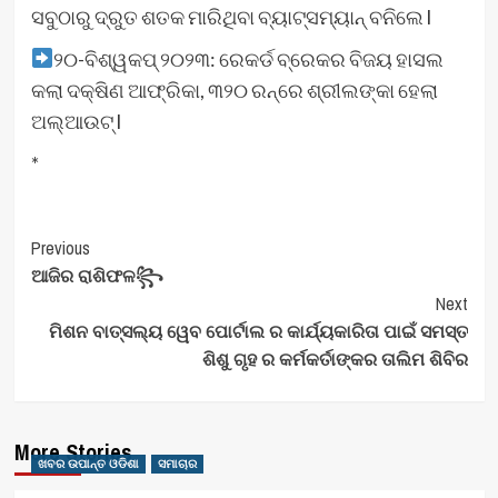
ସବୁଠାରୁ ଦ୍ରୁତ ଶତକ ମାରିଥିବା ବ୍ୟାଟ୍ସମ୍ୟାନ୍‌ ବନିଲେ l
୨୦-ବିଶ୍ୱକପ୍‌ ୨୦୨୩: ରେକର୍ଡ ବ୍ରେକର ବିଜୟ ହାସଲ
କଲା ଦକ୍ଷିଣ ଆଫ୍ରିକା, ୩୨୦ ରନ୍‌ରେ ଶ୍ରୀଲଙ୍କା ହେଲା
ଅଲ୍‌ଆଉଟ୍ l
*
Post
Previous
ଆଜିର ରାଶିଫଳ꧂
Navigation
Next
ମିଶନ ବାତ୍ସଲ୍ୟ ୱେବ ପୋର୍ଟାଲ ର କାର୍ଯ୍ୟକାରିତା ପାଇଁ ସମସ୍ତ
ଶିଶୁ ଗୃହ ର କର୍ମକର୍ତାଙ୍କର ତାଲିମ ଶିବିର
More Stories
ଖବର ଉପାନ୍ତ ଓଡିଶା
ସମାଚାର