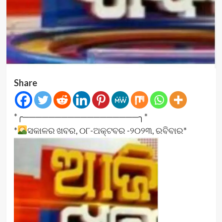
Share
*╭──────────────────╮*
*
ସକାଳର ଖବର, ୦୮-ଅକ୍ଟବର -୨୦୨୩, ରବିବାର*