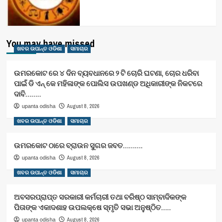
You may have missed
ଖବର ଉପାନ୍ତ ଓଡିଶା
ସମାଚାର
ଉମରକୋଟ ରେ ୪ ଦିନ ବ୍ୟବଧାନରେ ୨ ଟି ଚୋରି ଘଟଣା, ଚୋର ଧରିବା
ପାଇଁ ଡି ଏନ୍ କେ ମହିଳାଙ୍କ ପୋଲିସ ଉପଖଣ୍ଡ ଅଧିକାରୀଙ୍କ ନିକଟରେ
ଦାବି……..
August 8, 2026
upanta odisha
ଖବର ଉପାନ୍ତ ଓଡିଶା
ସମାଚାର
ଉମରକୋଟ ଠାରେ ବ୍ରାଉନ ସୁଗର ଜବତ……….
August 8, 2026
upanta odisha
ଖବର ଉପାନ୍ତ ଓଡିଶା
ସମାଚାର
ଅବସରପ୍ରାପ୍ତ ସରକାରୀ କର୍ମଚାରୀ ତଥା ବରିଷ୍ଠ ସାମ୍ବାଦିକଙ୍କ
ପିତାଙ୍କ ଏକାଦଶାହ ଉପଲକ୍ଷେ ସ୍ମୃତି ସଭା ଅନୁଷ୍ଠିତ…..
August 8, 2026
upanta odisha