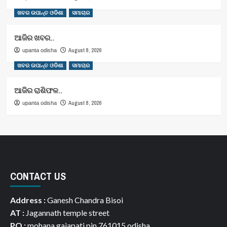
ଖବର ଉପାନ୍ତ ଓଡିଶା
ସମାଚାର
ଆଜିର ଖବର..
August 8, 2026
upanta odisha
ଖବର ଉପାନ୍ତ ଓଡିଶା
ସମାଚାର
ଆଜିର ରାଶିଫଳ..
August 8, 2026
upanta odisha
CONTACT US
Address :
Ganesh Chandra Bisoi
AT :
Jagannath temple street
PO :
mohana gajapati pin 761015 odisha.