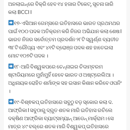
ଅନଲାଇନ୍‌ରେ ବିକ୍ରି ହେବ ୧୪ ହଜାର ଟିକେଟ୍‌, ସୂଚନା ଜାରି
କଲା BCCI l
୧୭-ଏସିଆନ ଗେମ୍ସରେ ଇତିହାସରେ ଭାରତ ପ୍ରଥମଥର
ପାଇଁ ୧୦୦ ପଦକ ଅତିକ୍ରମ କରି ନିଜର ଅଭିଯାନ କଲା ଶେଷ l
ଭାରତ ନିଜର ସର୍ବୋତ୍ତମ ପ୍ରଦର୍ଶନ ୨୮ଟି ସ୍ୱର୍ଣ୍ଣ ବ୍ୟତୀତ
୩୮ଟି ରୌପ୍ୟ ଏବଂ ୪୧ଟି ବ୍ରୋଞ୍ଜ ପଦକ ଶହ ହାତେଇଲା
ମୋଟ ୧୦୭ଟି ପଦକ ।
୧୮-ଆଜି ବିଶ୍ୱକପରେ ଚେନ୍ନାଇର ଚିଦାମ୍ବରମ
ଷ୍ଟାଡିୟମରେ ମୁହାଁମୁହିଁ ହେବେ ଭାରତ ଓ ଅଷ୍ଟ୍ରେଲିଆ ।
ଅଧିନାୟକ ରୋହିତ ଶର୍ମାଙ୍କ ସହ ଇସାନ କିଶାନ କରିବେ ଓପନିଂ
।
୧୯-ବିଶ୍ଵକପ୍‌ ଇତିହାସରେ ସବୁଠୁ ବଡ଼ ସ୍କୋର କଲା ଦ.
ଆଫ୍ରିକା l ସବୁଠାରୁ ଦ୍ରୁତ ଶତକ ମାରି ଇତିହାସ ରଚିଲେ
ଦକ୍ଷିଣ ଆଫ୍ରିକା ବ୍ୟାଟ୍ସମ୍ୟାନ୍‌ ଆଡେନ୍‌ ମାର୍କ୍ରାମ। ସେ
ମାତ୍ର ୪୯ ବଲ୍‌ରେ ଶତକ ମାରି ବିଶ୍ୱକପ୍‌ ଇତିହାସରେ