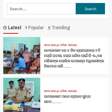
Search
for:
Latest
Popular
Trending
ଖବର ଉପାନ୍ତ ଓଡିଶା
ସମାଚାର
ଉମରକୋଟ ରେ ୪ ଦିନ ବ୍ୟବଧାନରେ ୨ ଟି
ଚୋରି ଘଟଣା, ଚୋର ଧରିବା ପାଇଁ ଡି ଏନ୍ କେ
ମହିଳାଙ୍କ ପୋଲିସ ଉପଖଣ୍ଡ ଅଧିକାରୀଙ୍କ
ନିକଟରେ ଦାବି……..
ଖବର ଉପାନ୍ତ ଓଡିଶା
ସମାଚାର
ଉମରକୋଟ ଠାରେ ବ୍ରାଉନ ସୁଗର
ଜବତ……….