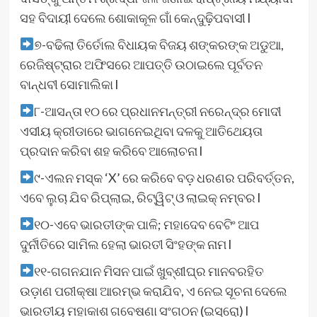
ସହ ବିଦାୟୀ ଦେଲେ ଶୋକାକୂଳ ଗାଁ କେନ୍ଦୁଢ଼ିପବାସୀ l
୭-ବଢିଲା ତିର୍ତୋଲ ବିଧାୟକ ବିଜୟ ଶଙ୍କରଙ୍କ ଅଡୁଆ,
ରେଜିଷ୍ଟ୍ରାର ଅଫିସରେ ଆପତ୍ତି ଉଠାଇଲେ ପୂର୍ବତନ
ବାନ୍ଧବୀ ସୋମାଲିକା l
୮-ଆସନ୍ତା ୧୦ ରେ ପ୍ରଧାନମନ୍ତ୍ରୀ ନରେନ୍ଦ୍ର ମୋଦୀ
ଏସୀୟ କ୍ରୀଡାରେ ଭାଗନେଇଥିବା ଦଳକୁ ଆତିଥେୟତା
ପ୍ରଦାନ କରିବା ଶହ କରିବେ ଆଲୋଚନା l
୯-ଏଲନ ମସ୍କ ‘X’ ରେ କରିବେ ବଡ଼ ଧରଣର ପରିବର୍ତ୍ତନ,
ଏବେ ଲୁଚା ଯିବ ରିପ୍ଲାଇ, ରିଟ୍ୱିଟ୍‌ ଓ ଲାଇକ୍ ନମ୍ବର l
୧୦-ଏବେ ଭାରତୀଙ୍କ ପାଳି; ମହାଦେବ ବେଟିଂ ଆପ
ଦୁର୍ନୀତିରେ ସାମିଲ ହେଲା ଭାରତୀ ସିଂହଙ୍କ ନାମ l
୧୧-ଗଗନଯାନ ମିସନ ପାଇଁ ଖୁବ୍‌ଶୀଘ୍ର ମାନବରହିତ
ଉଡ଼ାଣ ପରୀକ୍ଷା ଆରମ୍ଭ କରାଯିବ, ଏ ନେଇ ସୂଚନା ଦେଲେ
ଭାରତୀୟ ମହାକାଶ ଗବେଷଣା ସଂଗଠନ (ଇସ୍ରୋ) l