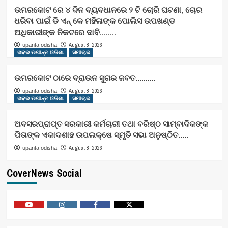
ଉମରକୋଟ ରେ ୪ ଦିନ ବ୍ୟବଧାନରେ ୨ ଟି ଚୋରି ଘଟଣା, ଚୋର
ଧରିବା ପାଇଁ ଡି ଏନ୍ କେ ମହିଳାଙ୍କ ପୋଲିସ ଉପଖଣ୍ଡ
ଅଧିକାରୀଙ୍କ ନିକଟରେ ଦାବି……..
August 8, 2026
upanta odisha
ଖବର ଉପାନ୍ତ ଓଡିଶା
ସମାଚାର
ଉମରକୋଟ ଠାରେ ବ୍ରାଉନ ସୁଗର ଜବତ……….
August 8, 2026
upanta odisha
ଖବର ଉପାନ୍ତ ଓଡିଶା
ସମାଚାର
ଅବସରପ୍ରାପ୍ତ ସରକାରୀ କର୍ମଚାରୀ ତଥା ବରିଷ୍ଠ ସାମ୍ବାଦିକଙ୍କ
ପିତାଙ୍କ ଏକାଦଶାହ ଉପଲକ୍ଷେ ସ୍ମୃତି ସଭା ଅନୁଷ୍ଠିତ…..
August 8, 2026
upanta odisha
CoverNews Social
Youtube
Vimeo
Facebook
Twitter