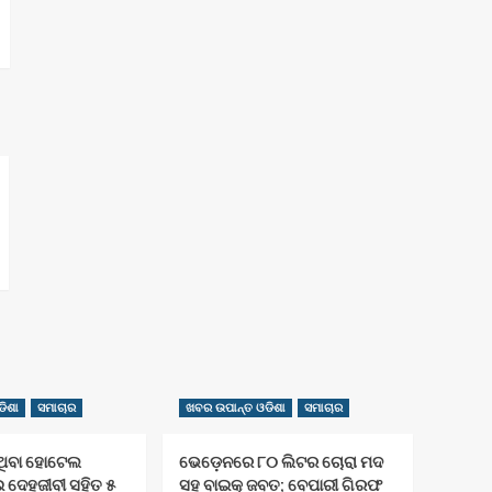
ିଶା
ସମାଚାର
ଖବର ଉପାନ୍ତ ଓଡିଶା
ସମାଚାର
 ଥିବା ହୋଟେଲ
ଭେଡ଼େନରେ ୮୦ ଲିଟର ଚୋରା ମଦ
ୁଇ ଦେହଜୀବୀ ସହିତ ୫
ସହ ବାଇକ୍ ଜବତ; ବେପାରୀ ଗିରଫ