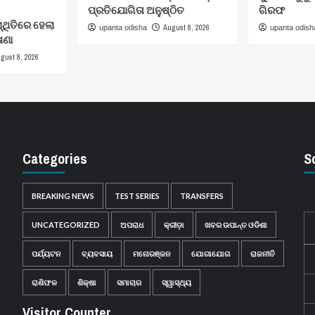
ପ୍ରତିଯୋଗିତା ଅନୁଷ୍ଠିତ
ଗିରଫ
୍ଥିତିରେ ହେଲା
August 8, 2026
upanta odisha
upanta odish
ଷଣା
gust 8, 2026
Categories
S
BREAKING NEWS
TEST SERIES
TRANSFERS
UNCATEGORIZED
ଅପରାଧ
କ୍ରୀଡ଼ା
ଖବର ଉପାନ୍ତ ଓଡିଶା
ପର୍ଯ୍ୟଟନ
ବ୍ୟବସାୟ
ମନୋରଞ୍ଜନ
ଯୋଗାଯୋଗ
ରାଜନୀତି
ରାଶିଫଳ
ଶିକ୍ଷା
ସମାଚାର
ସ୍ୱାସ୍ଥ୍ୟ
Visitor Counter