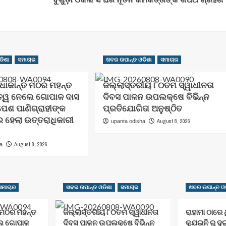
ଡିଶା
ସମାଚାର
ଖବର ଉପାନ୍ତ ଓଡିଶା
ସମାଚାର
ାଧାକାନ୍ତ ମଠର ମହନ୍ତ
ଜିଲ୍ଲାସ୍ତରୀୟ ୮୦ତମ ସ୍ୱାଧୀନତା
ିତ୍ୱ ନେଲେ ଗୋପାଳ ଦାସ
ଦିବସ ପାଳନ ଉପଲକ୍ଷେ ବିଭିନ୍ନ
ପେଶ ପାଣିଗ୍ରାହୀଙ୍କ
ପ୍ରତିଯୋଗିତା ଅନୁଷ୍ଠିତ
େ ହେଲା ଉତ୍ତରାଧିକାରୀ
August 8, 2026
upanta odisha
August 8, 2026
ha
ସମାଚାର
ଖବର ଉପାନ୍ତ ଓଡିଶା
ସମାଚାର
ଖବର ଉପାନ୍ତ ଓଡ
ତ ମଠର ମହନ୍ତ
ଜିଲ୍ଲାସ୍ତରୀୟ ୮୦ତମ ସ୍ୱାଧୀନତା
ରାହାମା ଠାରେ
ଲେ ଗୋପାଳ
ଦିବସ ପାଳନ ଉପଲକ୍ଷେ ବିଭିନ୍ନ
କ୍ଯୁଇନି ରୁ ଦ