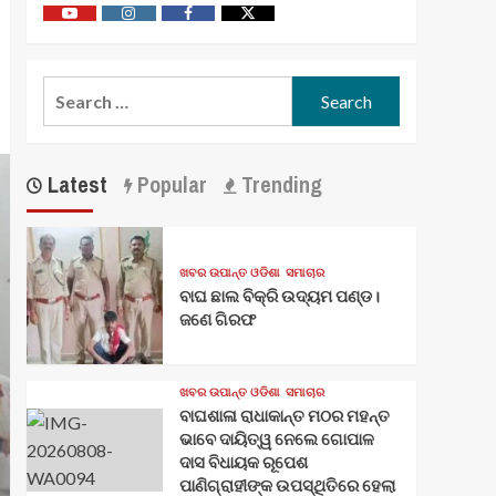
Youtube
Vimeo
Facebook
Twitter
Search
for:
Latest
Popular
Trending
ଖବର ଉପାନ୍ତ ଓଡିଶା
ସମାଚାର
ବାଘ ଛାଲ ବିକ୍ରି ଉଦ୍ୟମ ପଣ୍ଡ।
ଜଣେ ଗିରଫ
ଖବର ଉପାନ୍ତ ଓଡିଶା
ସମାଚାର
ବାଘଶାଳା ରାଧାକାନ୍ତ ମଠର ମହନ୍ତ
ଭାବେ ଦାୟିତ୍ୱ ନେଲେ ଗୋପାଳ
ଦାସ ବିଧାୟକ ରୂପେଶ
ପାଣିଗ୍ରାହୀଙ୍କ ଉପସ୍ଥିତିରେ ହେଲା