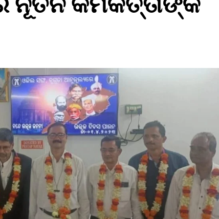
 ନୂତନ କର୍ମକର୍ତ୍ତାଙ୍କ