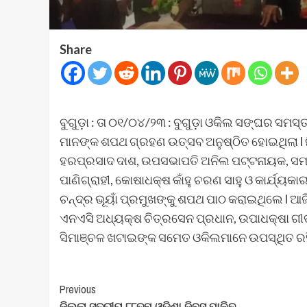
Share
ବୁଗୁଡ଼ା : ତା ୦୧/୦୪/୨୩ : ବୁଗୁଡ଼ା ଓକିଲ ସଙ୍ଘର ସମସ୍ତ କର
ମାନଙ୍କ ଶପଥ ଗ୍ରହଣ ଉତ୍ସବ ଅନୁଷ୍ଠିତ ହୋଇଥିଲା l ନିର
ହରପ୍ରସାଦ ଦାଶ, ଉପସଭାପତି ଅନିଲ ପଟ୍ଟନାୟକ, ସମ
ପାଣିଗ୍ରାହୀ, କୋଷାଧକ୍ଷ କାଁହୁ ଚରଣ ସାହୁ ଓ କାର୍ଯ୍ୟକ
ଚନ୍ଦ୍ର ଭୂୟାଁ ପ୍ରମୁଖଙ୍କୁ ଶପଥ ପାଠ କରାଇଥିଲେ l ଆ
ଏନଏସି ଅଧ୍ୟକ୍ଷ ଚିତ୍ରସେନ ପ୍ରଧାନ, ଉପାଧକ୍ଷା ଗୀତାଞ୍ଜ
ସିମାଞ୍ଚଳ ଖଟାଇଙ୍କ ସମେତ ଓକିଲମାନେ ଉପସ୍ଥିତ ରହ
Post
Previous
ଜିଲ୍ଲା ସ୍ତରୀୟ ୮୮ତମ ଓଡିଶା ଦିବସ ପାଳିତ