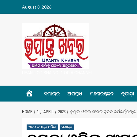
Skip
August 8, 2026
to
content
UPANT ODISHA NO. 1 ODIA CHANNEL
Home
ସମାଚାର
ଅପରାଧ
ମନୋରଞ୍ଜନ
କ୍ରୀଡ଼ା
HOME
1
APRIL
2023
ବୁଗୁଡ଼ା ଓକିଲ ସଂଘର ନୂତନ କର୍ମକର୍ତ୍ତା
ଖବର ଉପାନ୍ତ ଓଡିଶା
ସମାଚାର