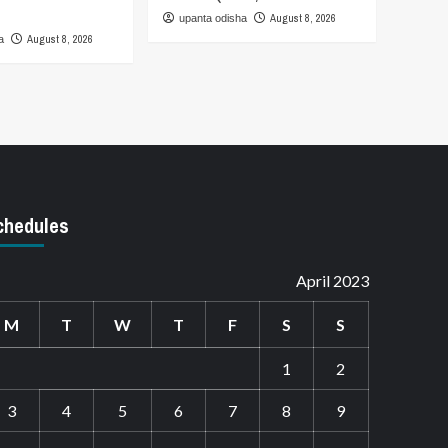
August 8, 2026
upanta odisha
August 8, 2026
a
chedules
April 2023
M
T
W
T
F
S
S
1
2
3
4
5
6
7
8
9