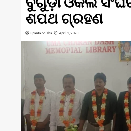
ବୁଗୁଡ଼ା ଓକିଲ ସଂଘର
ଶପଥ ଗ୍ରହଣ
upanta odisha
April 1, 2023