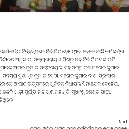
୍ମକର୍ତ୍ତା ନିର୍ଦ୍ବନ୍ଦରେ ନିର୍ବାଚିତ ହୋଇଥିବା ବେଳେ ଆଜି କର୍ମକର୍ତ୍ତା
୍ବାଚନ ଅଧିକାରୀ ସତ୍ୟନାରାୟଣ ମିଶ୍ର ନବ ନିର୍ବାଚିତ ସଭାପତି
୍ପାଦକ ଅମର କୁମାର ପଟ୍ଟନାୟକ, ସହ ସମ୍ପାଦକ ମନୋଜ କୁମାର
ାରୀ ସଦସ୍ୟ ସୁଶାନ୍ତ କୁମାର ସେଠୀ, ସରୋଜ କୁମାର ଦାଶ, ପ୍ରକାଶ
ଜିର ଶପଥ ପାଠ ଉତ୍ସବରେ ପୂର୍ବତନ ବିଧାୟକ ସିମାଞ୍ଚଳ ବେହେରା,
ଳି ପାଢ଼ୀ,ସୂର୍ଯ୍ୟ ନାରାୟଣ ମହାନ୍ତି, ସୁଧାଂଶୁ ଶେଖର ପାଢ଼ୀ,
ିଥିଲେ l
Next
ବୁଗୁଡ଼ା ଓକିଲ ସଂଘର ନୂତନ କର୍ମକର୍ତ୍ତାଙ୍କ ଶପଥ ଗ୍ରହଣ