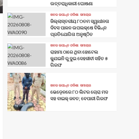
ଉତ୍ତରାଧିକାରୀ ଘୋଷଣା
ଖବର ଉପାନ୍ତ ଓଡିଶା
ସମାଚାର
ଜିଲ୍ଲାସ୍ତରୀୟ ୮୦ତମ ସ୍ୱାଧୀନତା
ଦିବସ ପାଳନ ଉପଲକ୍ଷେ ବିଭିନ୍ନ
ପ୍ରତିଯୋଗିତା ଅନୁଷ୍ଠିତ
ଖବର ଉପାନ୍ତ ଓଡିଶା
ସମାଚାର
ରାହାମା ଠାରେ ଥିବା ହୋଟେଲ
କ୍ଯୁଇନି ରୁ ଦୁଇ ଦେହଜୀବୀ ସହିତ ୫
ଗିରଫ
ଖବର ଉପାନ୍ତ ଓଡିଶା
ସମାଚାର
ଭେଡ଼େନରେ ୮୦ ଲିଟର ଚୋରା ମଦ
ସହ ବାଇକ୍ ଜବତ; ବେପାରୀ ଗିରଫ