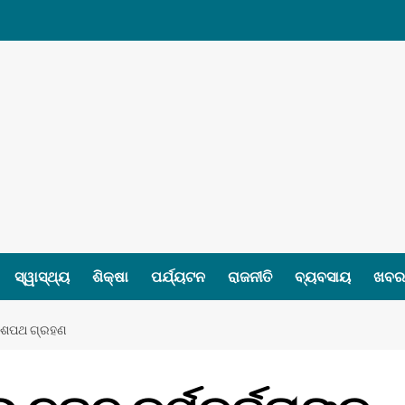
ସ୍ୱାସ୍ଥ୍ୟ
ଶିକ୍ଷା
ପର୍ଯ୍ୟଟନ
ରାଜନୀତି
ବ୍ୟବସାୟ
ଖବର 
ଙ୍କ ଶପଥ ଗ୍ରହଣ