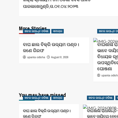
Navigation
ପାରଳାଖେମୁଣ୍ଡି,ତା.୦୧.୦୪.୨୦୨୩
More Stories
ଖବର ଉପାନ୍ତ ଓଡିଶା
ସମାଚାର
ଖବର ଉପାନ୍ତ ଓ
ବାଘ ଛାଲ ବିକ୍ରି ଉଦ୍ୟମ ପଣ୍ଡ।
ବାଘଶାଳା ର
ଜଣେ ଗିରଫ
ଭାବେ ଦାୟ
ବିଧାୟକ ରୂ
August 8, 2026
upanta odisha
ଉପସ୍ଥିତିର
ଘୋଷଣା
upanta odis
You may have missed
ଖବର ଉପାନ୍ତ ଓଡିଶା
ସମାଚାର
ଖବର ଉପାନ୍ତ ଓଡିଶା
ବାଘ ଛାଲ ବିକ୍ରି ଉଦ୍ୟମ ପଣ୍ଡ।
ବାଘଶାଳା ରାଧାକାନ୍
ଜଣେ ଗିରଫ
ଭାବେ ଦାୟିତ୍ୱ ନେ