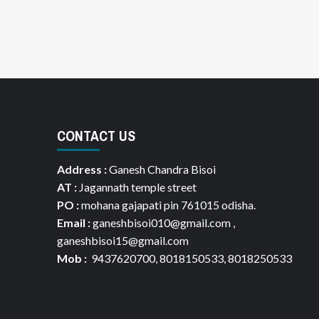
CONTACT US
Address :
Ganesh Chandra Bisoi
AT :
Jagannath temple street
PO :
mohana gajapati pin 761015 odisha.
Email :
ganeshbisoi010@gmail.com ,
ganeshbisoi15@gmail.com
Mob :
9437620700, 8018150533, 8018250533