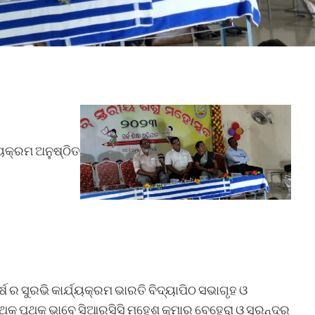
୍ୟକ୍ରମ ଅନୁଷ୍ଠିତ
ଷ ର ସୁରଭି କାର୍ଯ୍ୟକ୍ରମ ଭାରତି ବିଦ୍ୟାପିଠ ସଭାଗୃହ ଓ
ୃଥକ ପୃଥକ ଭାବେ ସିଆରସିସି ମହେଶ କୁମାର ବେହେରା ଓ ସୁରନ୍ଦ୍ର