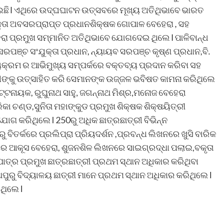
ଇଛି l ଏଥିରେ ଉଦ୍ଘଘାଟନ ଉତ୍ସବରେ ମୂଖ୍ୟ ଅତିଥିଭାବେ ଭାରତ
ବକ୍ତା ଅବସରପ୍ରାପ୍ତ ପ୍ରଧାନଶିକ୍ଷକ ଗୋପାଳ ବେହେରା , ସହ
ହେରା ପ୍ରମୁଖ ସମ୍ମାନିତ ଅତିଥିଭାବେ ଯୋଗଦେଇ ଥିଲେ l ପାଳିବାନ୍ଧ
ସରପଞ୍ଚ ସଂଯୁକ୍ତା ପ୍ରଧାନ, ନ୍ୟାୟବ ସରପଞ୍ଚ କୃଷ୍ଣ ପ୍ରଧାନ,ବି.
ର୍ଯ୍ୟକ୍ରମ ର ଆଭିମୁଖ୍ୟ ସମ୍ପର୍କରେ ବକ୍ତବ୍ୟ ପ୍ରଦାନ କରିବା ସହ
ରୀଙ୍କୁ ଉତ୍ସାହିତ କରି ସେମାନଙ୍କ ଉଜ୍ଜଳ ଭବିଷତ କାମନା କରିଥିଲେ
ପଟ୍ଟନାୟକ, ରୁଘୁନାଥ ସାହୁ, ଜଗନ୍ନାଥ ମିଶ୍ର,ମନୋଜ ବେହେରା
ା ଚଣ୍ଡ,ସୁନିତା ମହାଙ୍କୁଡ ପ୍ରମୁଖ ଶିକ୍ଷକ ଶିକ୍ଷୟିତ୍ରୀ
ୋଗ କରିଥିଲେ l 250ରୁ ଅଧିକ ଛାତ୍ରଛାତ୍ରୀ ବିଭିନ୍ନ
ିତର୍କରେ ପ୍ରଲିପ୍ରା ପ୍ରିୟଦର୍ଶନ ,ପ୍ରବନ୍ଧ ଲିଖନରେ ଖୁସି ବାରିକ
୍‌ରେ ଆକୂସ ବେହେରା, ଶୁଜନଶିଳ ଲିଖନରେ ସାଇଗ୍ରଦ୍ଧା ପଲାଇ,ବକୃତା
ପାତ୍ର ପ୍ରମୁଖ ଛାତ୍ରଛାତ୍ରୀ ପ୍ରଥମ ସ୍ଥାନ ଅଧିକାର କରିଥିବା
ରୁ ବିଦ୍ୟାଳୟ ଛାତ୍ରୀ ମାନେ ପ୍ରଥମ ସ୍ଥାନ ଅଧିକାର କରିଥିଲେ l
ଥିଲେ l