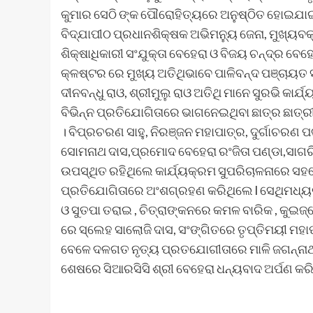
କୁମାର ସେଠି ଙ୍କ ପୌରୋହିତ୍ୟରେ ଅନୁଷ୍ଠିତ ହୋଇଯା
ବିଦ୍ଯାପୀଠ ପ୍ରଧାନଶିକ୍ଷକ ଅଭିମନ୍ୟୁ ଜେନା, ମୁଖ୍ୟ
ଶିକ୍ଷାଧିକାରୀ ସଂଯୁକ୍ତା ବେହେରା ଓ ବିଜୟ ଚନ୍ଦ୍ର ବେ
କ୍ଳଷ୍ଟର ରେ ମୁଖ୍ୟ ଅତିଥିଭାବେ ପାଳିବନ୍ଦ ପଞ୍ଚାୟତ 
ଦୀନବନ୍ଧୁ ରାଓ, ଶ୍ରୀମୁଲୁ ରାଓ ଅତିଥି ମାନେ ସୁରଭି କା
ବିଭିନ୍ନ ପ୍ରତିଯୋଗିତାରେ ଭାଗନେଇଥିବା ଛାତ୍ର ଛାତ୍
। ବିପ୍ରଚରଣ ସାହୁ, ନିରଞ୍ଜନ ମହାପାତ୍ର, ଦୁର୍ଗାଚରଣ 
ସୋମନାଥ ଦାସ,ପ୍ରମୋଦ ବେହେରା ରଂଜିତା ପଣ୍ଡା,ସାଗରିକ
ଉପସ୍ଥିତ ରହିଥିଲେ କାର୍ଯ୍ୟକ୍ରମ ସୁପରିଚାଳନାରେ ସହଯ
ପ୍ରତିଯୋଗିତାରେ ଅଂଶଗ୍ରହଣ କରିଥିଲେ l ସେଥିମଧ୍ୟରୁ ବ
ଓ ସୁତପା ତରାଇ , ଚିତ୍ରାଙ୍କନରେ କମଳ ବାରିକ , କୁଇଜ
ରେ ସ୍ଲେହ ସାଲୋଜି ଦାସ, ସଂଙ୍ଗିତରେ ତୃପ୍ତିମୟୀ ମହା
ବେଳେ ଦଳଗତ ନୃତ୍ୟ ପ୍ରତଯୋଗୀତାରେ ମାଳି ଜଗନ୍ନାଥପୁ
ଶେଷରେ ସିଆରସିସି ଶ୍ରୀ ବେହେରା ଧନ୍ୟବାଦ ଅର୍ପଣ କରି