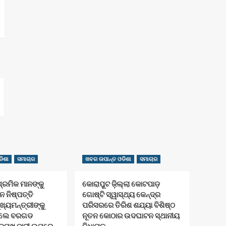
ିଶା
ସମାଚାର
ଖବର ଉପାନ୍ତ ଓଡିଶା
ସମାଚାର
ଶ୍ରମିକ ମାନଙ୍କୁ
କୋରାପୁଟ ଜ଼ିଲ୍ଲା କୋଟପାଡ଼
 ନିଷ୍ପତ୍ତି
ଗୋଷ୍ଟି ସ୍ୱାସ୍ଥ୍ୟ କେନ୍ଦ୍ର
ଖ୍ୟମନ୍ତ୍ରୀଙ୍କୁ
ପରିସରରେ ତିରିଶ ଶଯ୍ୟା ବିଶିଷ୍ଠ
 କଲେ ବରଗଡ
ନୂତନ କୋଠାର ଉଦଘାଟନ ସ୍ଥାନୀୟ