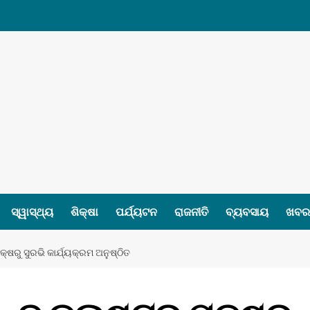
ସ୍ୱାସ୍ଥ୍ୟ
ଶିକ୍ଷା
ପର୍ଯ୍ୟଟନ
ରାଜନୀତି
ବ୍ୟବସାୟ
ଖବର 
୍ଷରୁ ସୁରଭି କାର୍ଯ୍ୟକ୍ରମ ଅନୁଷ୍ଠିତ