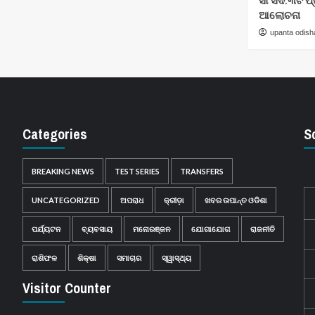
ସାଂସଦ:୩ଟି ପ
ଆଲୋଚନା
upanta odish
Categories
S
BREAKING NEWS
TEST SERIES
TRANSFERS
UNCATEGORIZED
ଅପରାଧ
କ୍ରୀଡ଼ା
ଖବର ଉପାନ୍ତ ଓଡିଶା
ପର୍ଯ୍ୟଟନ
ବ୍ୟବସାୟ
ମନୋରଞ୍ଜନ
ଯୋଗାଯୋଗ
ରାଜନୀତି
ରାଶିଫଳ
ଶିକ୍ଷା
ସମାଚାର
ସ୍ୱାସ୍ଥ୍ୟ
Visitor Counter