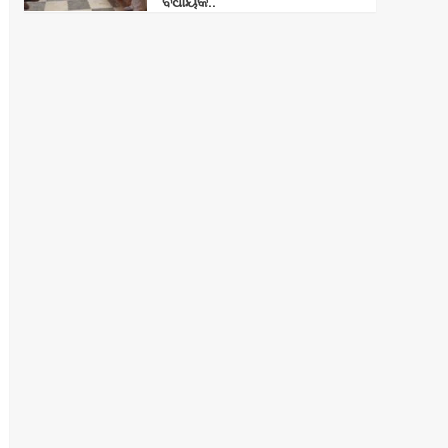
ବିଧାୟକ..