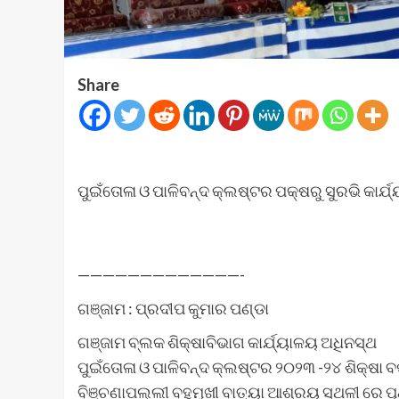
Share
ପୁଇଁତୋଳା ଓ ପାଳିବନ୍ଦ କ୍ଲଷ୍ଟର ପକ୍ଷରୁ ସୁରଭି କାର୍ଯ
—————————————-
ଗଞ୍ଜାମ : ପ୍ରଦୀପ କୁମାର ପଣ୍ଡା
ଗଞ୍ଜାମ ବ୍ଲକ ଶିକ୍ଷାବିଭାଗ କାର୍ଯ୍ୟାଳୟ ଅଧିନସ୍ଥ
ପୁଇଁତୋଳା ଓ ପାଳିବନ୍ଦ କ୍ଲଷ୍ଟର ୨୦୨୩ -୨୪ ଶିକ୍ଷା ବର୍
ବିଞ୍ଚଣାପଲ୍ଲୀ ବହୁମୁଖୀ ବାତ୍ୟା ଆଶ୍ରୟ ସ୍ଥଳୀ ରେ ପ