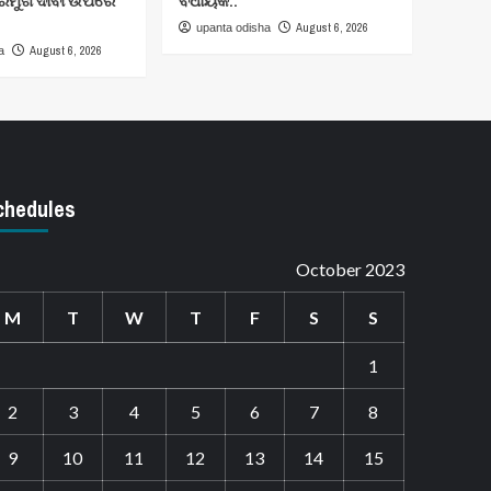
୍ରମୁଖ ଦାବୀ ଉପରେ
ବିଧାୟକ..
August 6, 2026
upanta odisha
August 6, 2026
a
chedules
October 2023
M
T
W
T
F
S
S
1
2
3
4
5
6
7
8
9
10
11
12
13
14
15