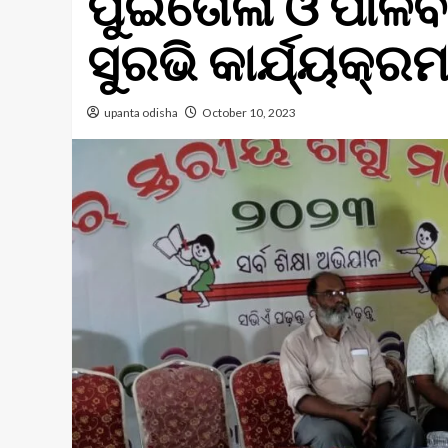
ପୁଇଁତୋଳା ଓ ପାଳି
ସୁରଭି କାର୍ଯ୍ୟକ୍ରମ
upanta odisha
October 10, 2023