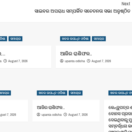
Next
ସାଇବର ଅପରାଧ ସମ୍ପର୍କିତ ସଚେତନତା ସଭା ଅନୁଷ୍ଠିତ
ଡିଶା
ସମାଚାର
ଖବର ଉପାନ୍ତ ଓଡିଶା
ସମାଚାର
ର…
ଆଜିର ରାଶିଫଳ..
August 7, 2026
August 7, 2026
ha
upanta odisha
ସମାଚାର
ଖବର ଉପାନ୍ତ ଓଡିଶା
ସମାଚାର
ଖବର ଉପାନ୍ତ ଓଡ
ଆଜିର ରାଶିଫଳ..
କେନ୍ଦୁପତ୍ର 
ବୋନସ ପ୍ରଦାନ
gust 7, 2026
August 7, 2026
upanta odisha
ଦେଇଥିବାରୁ ମୁ
ସମ୍ବର୍ଦ୍ଧନା