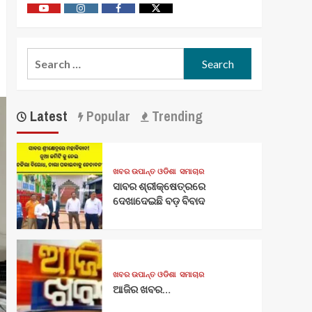
Youtube
Vimeo
Facebook
Twitter
Search
for:
Latest
Popular
Trending
ଖବର ଉପାନ୍ତ ଓଡିଶା
ସମାଚାର
ସାବର ଶ୍ରୀକ୍ଷେତ୍ରରେ
ଦେଖାଦେଇଛି ବଡ଼ ବିବାଦ
ଖବର ଉପାନ୍ତ ଓଡିଶା
ସମାଚାର
ଆଜିର ଖବର…