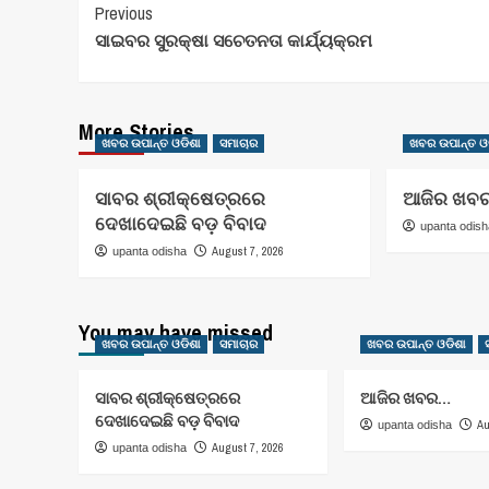
Post
Previous
ସାଇବର ସୁରକ୍ଷା ସଚେତନତା କାର୍ଯ୍ୟକ୍ରମ
Navigation
More Stories
ଖବର ଉପାନ୍ତ ଓଡିଶା
ସମାଚାର
ଖବର ଉପାନ୍ତ ଓ
ସାବର ଶ୍ରୀକ୍ଷେତ୍ରରେ
ଆଜିର ଖବ
ଦେଖାଦେଇଛି ବଡ଼ ବିବାଦ
upanta odis
August 7, 2026
upanta odisha
You may have missed
ଖବର ଉପାନ୍ତ ଓଡିଶା
ସମାଚାର
ଖବର ଉପାନ୍ତ ଓଡିଶା
ସାବର ଶ୍ରୀକ୍ଷେତ୍ରରେ
ଆଜିର ଖବର…
ଦେଖାଦେଇଛି ବଡ଼ ବିବାଦ
Au
upanta odisha
August 7, 2026
upanta odisha