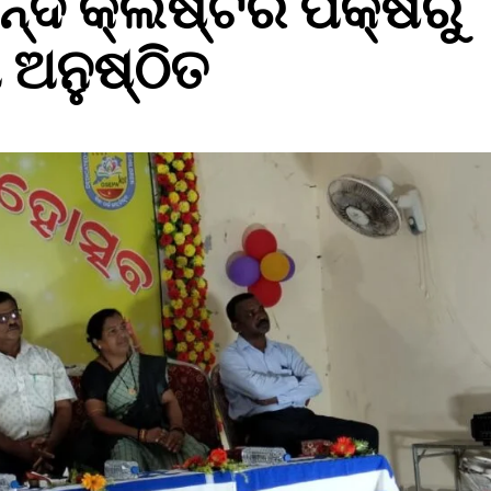
ବନ୍ଦ କ୍ଲଷ୍ଟର ପକ୍ଷରୁ
 ଅନୁଷ୍ଠିତ