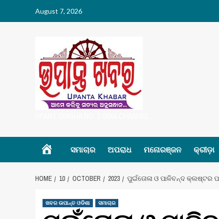
Skip
August 7, 2026
to
content
UPANT ODISHA NO. 1 ODIA CHANNEL
Home
ସମାଚାର
ଅପରାଧ
ମନୋରଞ୍ଜନ
କ୍ରୀଡ଼ା
HOME
10
OCTOBER
2023
ପୁଇଁତୋଳା ଓ ପାଳିବନ୍ଦ କ୍ଲଷ୍ଟର ପକ
ଖବର ଉପାନ୍ତ ଓଡିଶା
ସମାଚାର