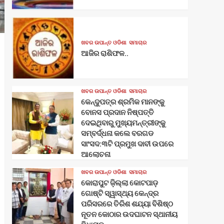
ଖବର ଉପାନ୍ତ ଓଡିଶା
ସମାଚାର
ଆଜିର ରାଶିଫଳ..
ଖବର ଉପାନ୍ତ ଓଡିଶା
ସମାଚାର
କେନ୍ଦୁପତ୍ର ଶ୍ରମିକ ମାନଙ୍କୁ
ବୋନସ ପ୍ରଦାନ ନିଷ୍ପତ୍ତି
ଦେଇଥିବାରୁ ମୁଖ୍ୟମନ୍ତ୍ରୀଙ୍କୁ
ସମ୍ବର୍ଦ୍ଧନା କଲେ ବରଗଡ
ସାଂସଦ:୩ଟି ପ୍ରମୁଖ ଦାବୀ ଉପରେ
ଆଲୋଚନା
ଖବର ଉପାନ୍ତ ଓଡିଶା
ସମାଚାର
କୋରାପୁଟ ଜ଼ିଲ୍ଲା କୋଟପାଡ଼
ଗୋଷ୍ଟି ସ୍ୱାସ୍ଥ୍ୟ କେନ୍ଦ୍ର
ପରିସରରେ ତିରିଶ ଶଯ୍ୟା ବିଶିଷ୍ଠ
ନୂତନ କୋଠାର ଉଦଘାଟନ ସ୍ଥାନୀୟ