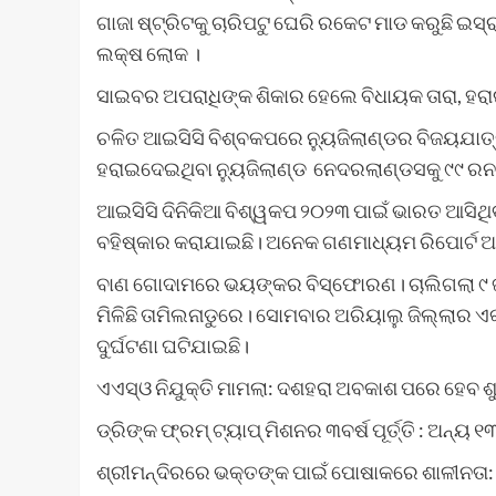
ଗାଜା ଷ୍ଟ୍ରିଟକୁ ଚାରିପଟୁ ଘେରି ରକେଟ ମାଡ କରୁଛି ଇସ୍ର
ଲକ୍ଷ ଲୋକ ।
ସାଇବର ଅପରାଧିଙ୍କ ଶିକାର ହେଲେ ବିଧାୟକ ତାରା, ହରା
ଚଳିତ ଆଇସିସି ବିଶ୍ବକପରେ ନ୍ୟୁଜିଲାଣ୍ଡର ବିଜୟଯାତ୍ର
ହରାଇଦେଇଥିବା ନ୍ୟୁଜିଲାଣ୍ଡ ନେଦରଲାଣ୍ଡସକୁ ୯୯ ରନର
ଆଇସିସି ଦିନିକିଆ ବିଶ୍ୱକପ ୨୦୨୩ ପାଇଁ ଭାରତ ଆସିଥିବ
ବହିଷ୍କାର କରାଯାଇଛି। ଅନେକ ଗଣମାଧ୍ୟମ ରିପୋର୍ଟ ଅନୁ
ବାଣ ଗୋଦାମରେ ଭୟଙ୍କର ବିସ୍ଫୋରଣ। ଚାଲିଗଲା ୯
ମିଳିଛି ତାମିଲନାଡୁରେ। ସୋମବାର ଅରିୟାଲୁ ଜିଲ୍ଲ
ଦୁର୍ଘଟଣା ଘଟିଯାଇଛି।
ଏଏସ୍‌ଓ ନିଯୁକ୍ତି ମାମଲା: ଦଶହରା ଅବକାଶ ପରେ ହେବ ଶୁ
ଡ୍ରିଙ୍କ ଫ୍ରମ୍ ଟ୍ୟାପ୍ ମିଶନର ୩ବର୍ଷ ପୂର୍ତ୍ତି : ଅନ୍
ଶ୍ରୀମନ୍ଦିରରେ ଭକ୍ତଙ୍କ ‌ପାଇଁ ପୋଷାକରେ ଶାଳୀନତା: 