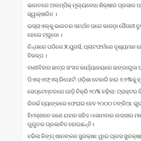
ଭାରତରେ ଅଲମ୍ପିକ୍ ମୂଲ୍ୟବୋଧ ଶିକ୍ଷାର ପ୍ରସାର ପ
ସ୍ୱାକ୍ଷରିତ ।
ଇସ୍ରାଏଲ୍‌କୁ ଭାରତର ସମର୍ଥନ ପରେ କାନାଡ଼ା ସୈତାନୀ ବ
ହେଲେ ଟ୍ରୁଡୋ ।
ଚିନ୍ତାରେ ପଡିଲେ X ୟୁଜର୍ସ, ପ୍ଲାଟଫର୍ମରେ ଦୃଶ୍ୟମାନ ହ
ବିକଳ୍ପ ।
ବାଣୀବିହାର ଛାତ୍ର ସଂସଦ କାର୍ଯ୍ୟାଳୟରେ ଭଙ୍ଗାରୁଜା ଘ
ପିଏଲ୍‌ଏଫ୍‌ଏସ୍‌ ରିପୋର୍ଟ: ଓଡ଼ିଶା ବେକାରି ହାର ୬.୭%କୁ ହ
ସେପ୍ଟେମ୍ବରରେ ଗାଡ଼ି ବିକ୍ରି ୨୦% ବଢ଼ିଲା: ଟ୍ରାକ୍ଟର ବି
ରିଜର୍ଭ ବ୍ୟାଙ୍କରେ ଫେରାଇ ହେବ ୨୦୦୦ ଟଙ୍କିଆ: ଭୁବ
ହିମସ୍ଖଳନ ଜଣେ ଯବାନ ସହିଦ। ସୋମବାର ଲଦାଖର ମାଉଣ୍ଟ
ଗୁରୁତର ପ୍ରଭାବିତ ହୋଇଛନ୍ତି।
ବଢିଲା କିଙ୍ଗ୍ ଖାନଙ୍କର ସୁରକ୍ଷା: ୱାଇ ପ୍ଲସ ସୁରକ୍