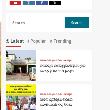
Youtube
Vimeo
Facebook
Twitter
Search
for:
Latest
Popular
Trending
ଖବର ଉପାନ୍ତ ଓଡିଶା
ସମାଚାର
କନକପୁର ଉପସ୍ୱାସ୍ଥ୍ୟକେନ୍ଦ୍ର
ରେ ବ୍ୟାପକ ଅବ୍ୟବସ୍ଥା
ଖବର ଉପାନ୍ତ ଓଡିଶା
ସମାଚାର
ସାବର ଶ୍ରୀକ୍ଷେତ୍ରରେ
ଦେଖାଦେଇଛି ବଡ଼ ବିବାଦ