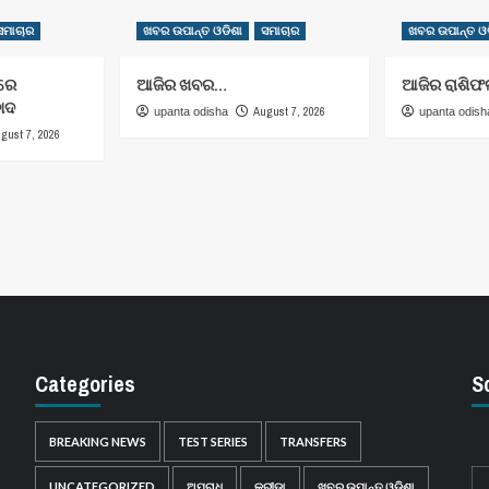
ସମାଚାର
ଖବର ଉପାନ୍ତ ଓଡିଶା
ସମାଚାର
ଖବର ଉପାନ୍ତ ଓଡ
ରରେ
ଆଜିର ଖବର…
ଆଜିର ରାଶିଫ
ବାଦ
August 7, 2026
upanta odisha
upanta odish
gust 7, 2026
Categories
S
BREAKING NEWS
TEST SERIES
TRANSFERS
UNCATEGORIZED
ଅପରାଧ
କ୍ରୀଡ଼ା
ଖବର ଉପାନ୍ତ ଓଡିଶା