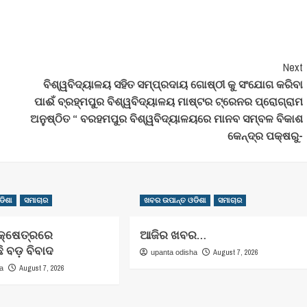
Next
ବିଶ୍ୱବିଦ୍ୟାଳୟ ସହିତ ସମ୍ପ୍ରଦାୟ ଗୋଷ୍ଠୀ କୁ ସଂଯୋଗ କରିବା
ପାଈଁ ବ୍ରହ୍ମପୁର ବିଶ୍ୱବିଦ୍ୟାଳୟ ମାଷ୍ଟର ଟ୍ରେନର ପ୍ରୋଗ୍ରାମ
ଅନୁଷ୍ଠିତ “ ବରହମପୁର ବିଶ୍ୱବିଦ୍ୟାଳୟରେ ମାନବ ସମ୍ବଳ ବିକାଶ
କେନ୍ଦ୍ର ପକ୍ଷରୁ-
ଡିଶା
ସମାଚାର
ଖବର ଉପାନ୍ତ ଓଡିଶା
ସମାଚାର
କ୍ଷେତ୍ରରେ
ଆଜିର ଖବର…
 ବଡ଼ ବିବାଦ
August 7, 2026
upanta odisha
August 7, 2026
ha