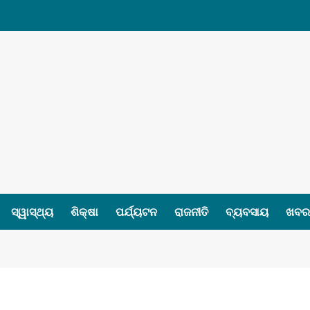
ସ୍ୱାସ୍ଥ୍ୟ
ଶିକ୍ଷା
ପର୍ଯ୍ୟଟନ
ରାଜନୀତି
ବ୍ୟବସାୟ
ଖବର 