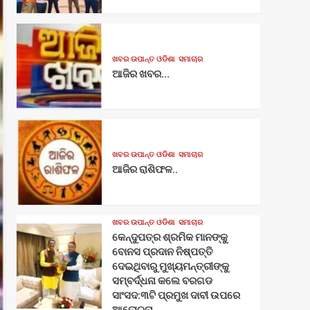
ଖବର ଉପାନ୍ତ ଓଡିଶା
ସମାଚାର
ଆଜିର ଖବର…
ଖବର ଉପାନ୍ତ ଓଡିଶା
ସମାଚାର
ଆଜିର ରାଶିଫଳ..
ଖବର ଉପାନ୍ତ ଓଡିଶା
ସମାଚାର
କେନ୍ଦୁପତ୍ର ଶ୍ରମିକ ମାନଙ୍କୁ
ବୋନସ ପ୍ରଦାନ ନିଷ୍ପତ୍ତି
ଦେଇଥିବାରୁ ମୁଖ୍ୟମନ୍ତ୍ରୀଙ୍କୁ
ସମ୍ବର୍ଦ୍ଧନା କଲେ ବରଗଡ
ସାଂସଦ:୩ଟି ପ୍ରମୁଖ ଦାବୀ ଉପରେ
ଆଲୋଚନା