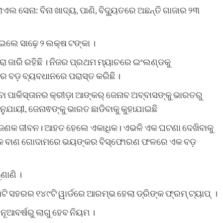
ାଏଲ ସେନା: ବିନା ଖାଦ୍ୟ, ପାଣି, ବିଦ୍ୟୁତରେ ଅଛନ୍ତି ଗାଜାର ୨୩
ଇଲେ ସାଢ଼େ ୨ ଲକ୍ଷ ଟଙ୍କା ।
ା ଜାରି ରହିଛି । ନିଜର ପ୍ରଥମ ମ୍ୟାଚରେ ଇଂଲଣ୍ଡକୁ
 ବଡ଼ ବ୍ୟବଧାନରେ ପରାସ୍ତ କରିଛି ।
ା ପାକିସ୍ତାନର କ୍ରୀଡ଼ା ଆଙ୍କର୍ ଜେନାବ ଅବ୍ବାସଙ୍କୁ ଭାରତରୁ
ଯାୟୀ, ଜେନାଵଙ୍କୁ ଭାରତ ଛାଡିବାକୁ କୁହାଯାଇଛି
 ଜଣକ ଜୀବନ। ଆହତ ହେଲେ ଏକାଧିକ। ଏଭଳି ଏକ ଘଟଣା ଦେଖିବାକୁ
ାର ଏକ ବାଣ ଗୋଦାମରେ ଭୟଙ୍କର ବିସ୍ଫୋରଣ ଫଳରେ ଏକ ବଡ଼
ଣାଣି ।
ୟ ୧୩ଟି ସହରର ୧୪୯ଟି ୱାର୍ଡରେ ଆରମ୍ଭ ହେଲା ଡ୍ରିଙ୍କ ଫ୍ରମ୍ ଟ୍ୟାପ୍ ।
ନୂଆବର୍ଷରୁ ଲାଗୁ ହେବ ନିୟମ ।