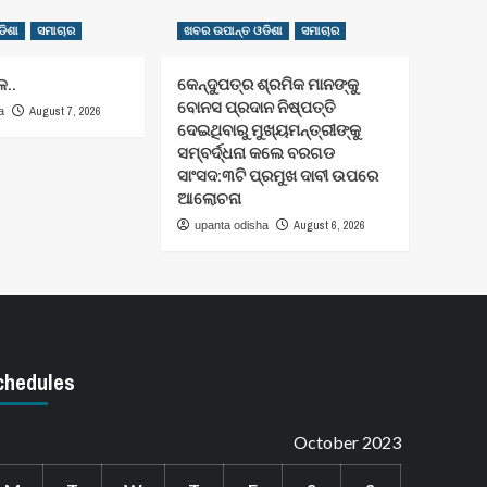
ିଶା
ସମାଚାର
ଖବର ଉପାନ୍ତ ଓଡିଶା
ସମାଚାର
ଳ..
କେନ୍ଦୁପତ୍ର ଶ୍ରମିକ ମାନଙ୍କୁ
ବୋନସ ପ୍ରଦାନ ନିଷ୍ପତ୍ତି
August 7, 2026
a
ଦେଇଥିବାରୁ ମୁଖ୍ୟମନ୍ତ୍ରୀଙ୍କୁ
ସମ୍ବର୍ଦ୍ଧନା କଲେ ବରଗଡ
ସାଂସଦ:୩ଟି ପ୍ରମୁଖ ଦାବୀ ଉପରେ
ଆଲୋଚନା
August 6, 2026
upanta odisha
chedules
October 2023