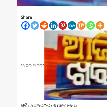
Share
*ଖବର ଆଜିର*
ତାରିଖ ୧୦/୧୦/୨୦୨୩ ମଙ୍ଗଳବାର ।।