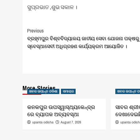
ସୁପ୍ରଭାତ ,ଶୁଭ ସକାଳ ।
Post
Previous
ବ୍ରହ୍ମପୁର ବିଶ୍ବବିଦ୍ୟାଳୟ ଜାତୀୟ ସେବା ଯୋଜନା ପକ୍ଷରୁ
Navigation
ସ୍ବେସ୍ଥାସେବୀ ଅଧିଗ୍ରହଣ କାର୍ଯ୍ୟକ୍ରମ ଆୟୋଜିତ ।
More Stories
ଖବର ଉପାନ୍ତ ଓଡିଶା
ସମାଚାର
ଖବର ଉପାନ୍ତ ଓ
କନକପୁର ଉପସ୍ୱାସ୍ଥ୍ୟକେନ୍ଦ୍ର
ସାବର ଶ୍ରୀ
ରେ ବ୍ୟାପକ ଅବ୍ୟବସ୍ଥା
ଦେଖାଦେଇଛି
August 7, 2026
upanta odisha
upanta odis