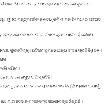
ାଇଁ ଆଇଓସି ଓ ରିଲାଏନ୍ସ ଫାଉଣ୍ଡେସନ ମଧ୍ୟରେ ବୁଝାମଣା
ୁଦ୍ଧି; ୟୁଏଇ ରାଷ୍ଟ୍ରପତିଙ୍କୁ ଫୋନ୍ କରି ଭାରତ ବିରୋଧରେ ଫେରାଦ
େଉଛି କ୍ଲିକବେଟ Ads, ରିପୋର୍ଟ ଏବଂ ବ୍ଲକ ପାଇଁ ନାହିଁ କୌଣସି
ଟଣା: କୁଳପତିଙ୍କୁ ଭେଟିଲେ ପୁରାତନ ଛାତ୍ର ସଂସଦ ପ୍ରତିନିଧି ଦଳ ।
୍ରାସ ।
କ୍ରି କମିଲା ।
ନେଶ୍ବରରେ ଇସ୍ୟୁ ଅଫିସ୍ ରହିଛି।
 କୁନ୍‌ ନିକଟରେ ଭାରତୀୟ ସେନାର ଏକ ଟିମ୍‌ ହିମସ୍ଖଳନ ଯୋଗୁଁ
ଷା ଯୋଗାଇ ଦେବାକୁ ମହାରାଷ୍ଟ୍ର ସରକାରଙ୍କ ନିଷ୍ପତି ।