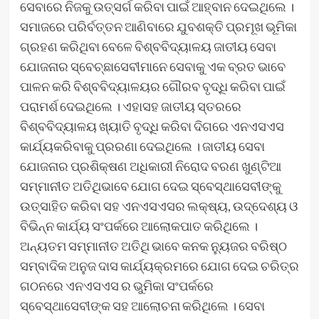
ସେବାରେ ନିଜକୁ ଉତ୍ସର୍ଗ କରିବା ପାଇଁ ଆହ୍ବାନ ଦେଇଥିଲେ ।
ସମାଜରେ ପରିର୍ବତ୍ତନ ଆଣିବାରେ ଯୁବଶକ୍ତି ପ୍ରମୂଖ ଭୂମିକା
ଗ୍ରହଣ କରିଥିବା ବେଳେ ବିଶ୍ବବିଦ୍ୟାଳୟ ଜାତୀୟ ସେବା
ଯୋଜନାର ସ୍ବେଚ୍ଛାସେବୀମାନେ ସେବାକୁ ଏକ ବ୍ରତ ଭାବେ
ପାଳନ କରି ବିଶ୍ବବିଦ୍ୟାଳୟର ଗୌରବ ବୃଦ୍ଧି କରିବା ପାଇଁ
ପରାମର୍ଶ ଦେଇଥିଲେ । ଏହାସହ ଜାତୀୟ ସ୍ତରରେ
ବିଶ୍ବବିଦ୍ୟାଳୟ ଖ୍ୟାତି ବୃଦ୍ଧି କରିବା ଦିଗରେ ଏନଏସଏସ
କାର୍ଯ୍ୟକରିବାକୁ ପ୍ରରଣା ଦେଇଥିଲେ । ଜାତୀୟ ସେବା
ଯୋଜନାର ପ୍ରଶିକ୍ଷଣ ଅଧିକାରୀ ନିରୋଦ ବରଣ ଖୁଣ୍ଟିଆ
ସମ୍ମାନୀତ ଅତିଥିଭାବେ ଯୋଗ ଦେଇ ସ୍ବେସ୍ଥାସେବୀଙ୍କୁ
ଉତ୍ସାହିତ କରିବା ସହ ଏନଏସଏସର ଲକ୍ଷ୍ୟ, ଉଦ୍ଦେଶ୍ୟ ଓ
ବିଭିନ୍ନ କାର୍ଯ୍ୟ ସଂପର୍କରେ ଆଲୋକପାତ କରିଥିଲେ ।
ଅନ୍ୟତମ ସମ୍ମାନୀତ ଅତିଥି ଭାବେ କନକ ନ୍ୟୁଜର ବରିଷ୍ଠ
ସମ୍ବାଦିକ ଅନୁଜ ଦାସ କାର୍ଯ୍ୟକ୍ରମରେ ଯୋଗ ଦେଇ ଚରିତ୍ର
ଗଠନରେ ଏନଏସଏସ ର ଭୁମିକା ସଂପର୍କରେ
ସ୍ବେସ୍ଥାସେବୀଙ୍କ ସହ ଆଲୋଚନା କରିଥିଲେ । ସେବା