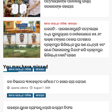
ପଟ୍ଟନାୟକଙ୍କ ପରିବାରକୁ ରାଜ୍ୟ
ସରକାରଙ୍କ ସହାୟତା
ଖବର ଉପାନ୍ତ ଓଡିଶା
ସମାଚାର
ଗଜପତି:- ପାରଳାଖେମୁଣ୍ଡି ପଟ୍ଟନାୟକ
ବନ୍ଧ ପୁନରୁଦ୍ଧାର ଓ ନବୀକରଣରେ ୫୫.୬୯
ଲକ୍ଷ ଟଙ୍କାର ଠକେଇ ଘଟଣାରେ
ବ୍ରହ୍ମପୁର ଭିଜିଲାନ୍ସ ଦୁଇ ଜଣ ଯନ୍ତ୍ରୀ ଏବଂ
ଜଣେ ଠିକାଦାରଙ୍କୁ ଗିରଫ କରି ବ୍ରହ୍ମପୁର
ଭିଜିଲାନ୍ସ କୋର୍ଟ ଚାଲାଣ
You may have missed
ଖବର ଉପାନ୍ତ ଓଡିଶା
ସମାଚାର
ବନ ବିଭାଗର ୩୨ହେକ୍ଟର ଜମିରେ ୮୦ ହଜାର ଚାରା ରୋପଣ
August 7, 2026
upanta odisha
ଖବର ଉପାନ୍ତ ଓଡିଶା
ସମାଚାର
ଲହଣ୍ଡା ୟୁକୋ ବ୍ୟାଂକରୁ ଚୋରୀ ଉଦ୍ୟମ ବିଫଳ