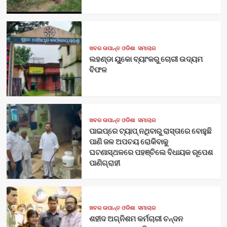
ଖବର ଉପାନ୍ତ ଓଡିଶା
ସମାଚାର
ଲହଣ୍ଡା ୟୁକୋ ବ୍ୟାଂକରୁ ଚୋରୀ ଉଦ୍ୟମ
ବିଫଳ
ଖବର ଉପାନ୍ତ ଓଡିଶା
ସମାଚାର
ପାଇପ୍‌ରେ ଟ୍ୟାପ୍‌ ନଥିବାରୁ ରାସ୍ତାରେ ବୋହୁଛି
ପାଣି ଜଳ ଅପଚୟ ରୋକିବାକୁ
ଘଟଣାସ୍ଥଳରେ ପହଞ୍ଚିଲେ ବିଧାୟକ ରୂପେଶ
ପାଣିଗ୍ରାହୀ
ଖବର ଉପାନ୍ତ ଓଡିଶା
ସମାଚାର
ଶହୀଦ ଅଗ୍ନିଶମ କର୍ମଚାରୀ ଚନ୍ଦନ