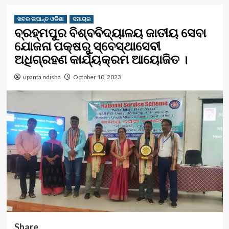
ଖବର ଉପାନ୍ତ ଓଡିଶା
ସମାଚାର
ବ୍ରହ୍ମପୁର ବିଶ୍ବବିଦ୍ୟାଳୟ ଜାତୀୟ ସେବା
ଯୋଜନା ପକ୍ଷରୁ ସ୍ବେସ୍ଥାସେବୀ
ଅଧିଗ୍ରହଣ କାର୍ଯ୍ୟକ୍ରମ ଆୟୋଜିତ ।
upanta odisha
October 10, 2023
Share