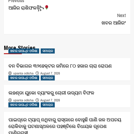
Post
Previous
ଆଜିର ରାଶିଫଳ꧂
Navigation
Next
ଖବର ଆଜିର*
More Stories
ଖବର ଉପାନ୍ତ ଓଡିଶା
ସମାଚାର
ବନ ବିଭାଗର ୩୨ହେକ୍ଟର ଜମିରେ ୮୦ ହଜାର ଚାରା ରୋପଣ
August 7, 2026
upanta odisha
ଖବର ଉପାନ୍ତ ଓଡିଶା
ସମାଚାର
ଲହଣ୍ଡା ୟୁକୋ ବ୍ୟାଂକରୁ ଚୋରୀ ଉଦ୍ୟମ ବିଫଳ
August 7, 2026
upanta odisha
ଖବର ଉପାନ୍ତ ଓଡିଶା
ସମାଚାର
ପାଇପ୍‌ରେ ଟ୍ୟାପ୍‌ ନଥିବାରୁ ରାସ୍ତାରେ ବୋହୁଛି ପାଣି ଜଳ ଅପଚୟ
ରୋକିବାକୁ ଘଟଣାସ୍ଥଳରେ ପହଞ୍ଚିଲେ ବିଧାୟକ ରୂପେଶ
ପାଣିଗ୍ରାହୀ