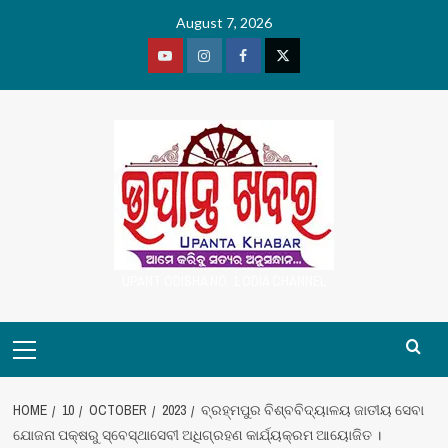
Skip
August 7, 2026
to
content
Youtube
Vimeo
Facebook
Twitter
UPANT ODISHA NO. 1 ODIA CHANNEL
Primary
Menu
HOME
10
OCTOBER
2023
ବ୍ରହ୍ମପୁର ବିଶ୍ବବିଦ୍ୟାଳୟ ଜାତୀୟ ସେବା
ଯୋଜନା ପକ୍ଷରୁ ସ୍ବେସ୍ଥାସେବୀ ଅଧିଗ୍ରହଣ କାର୍ଯ୍ୟକ୍ରମ ଆୟୋଜିତ ।