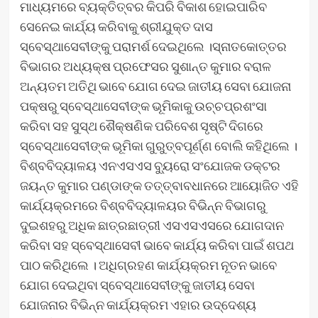
ମାଧ୍ୟମରେ ବ୍ୟକ୍ତିତ୍ବର କିପରି ବିକାଶ ହୋଇପାରିବ
ସେନେଇ କାର୍ଯ୍ୟ କରିବାକୁ ଶ୍ରୀଯୁକ୍ତ ଦାସ
ସ୍ବେସ୍ଥାସେବୀଙ୍କୁ ପରାମର୍ଶ ଦେଇଥିଲେ ।ସ୍ନାତକୋତ୍ତର
ବିଭାଗର ଅଧ୍ୟକ୍ଷ ପ୍ରଫେସର ସୁଶାନ୍ତ କୁମାର ବରାଳ
ଅନ୍ୟତମ ଅତିଥି ଭାବେ ଯୋଗ ଦେଇ ଜାତୀୟ ସେବା ଯୋଜନା
ପକ୍ଷରୁ ସ୍ବେସ୍ଥାସେବୀଙ୍କ ଭୂମିକାକୁ ଉଚ୍ଚପ୍ରଶଂସା
କରିବା ସହ ସୁସ୍ଥ ଶୈକ୍ଷଣିକ ପରିବେଶ ସୃଷ୍ଟି ଦିଗରେ
ସ୍ବେସ୍ଥାସେବୀଙ୍କ ଭୂମିକା ଗୁରୁତ୍ବପୂର୍ଣ୍ଣ ବୋଲି କହିଥିଲେ ।
ବିଶ୍ବବିଦ୍ୟାଳୟ ଏନଏସଏସ ବ୍ୟୁରୋ ସଂଯୋଜକ ଡକ୍ଟର
ଜୟନ୍ତ କୁମାର ପଣ୍ଡାଙ୍କ ତତ୍ତ୍ବାବଧାନରେ ଆୟୋଜିତ ଏହି
କାର୍ଯ୍ୟକ୍ରମରେ ବିଶ୍ବବିଦ୍ୟାଳୟର ବିଭିନ୍ନ ବିଭାଗରୁ
ଦୁଇଶହରୁ ଅଧିକ ଛାତ୍ରଛାତ୍ରୀ ଏସଏସଏସରେ ଯୋଗଦାନ
କରିବା ସହ ସ୍ବେସ୍ଥାସେବୀ ଭାବେ କାର୍ଯ୍ୟ କରିବା ପାଇଁ ଶପଥ
ପାଠ କରିଥିଲେ । ଅଧିଗ୍ରହଣ କାର୍ଯ୍ୟକ୍ରମ ନୂତନ ଭାବେ
ଯୋଗ ଦେଇଥିବା ସ୍ବେସ୍ଥାସେବୀଙ୍କୁ ଜାତୀୟ ସେବା
ଯୋଜନାର ବିଭିନ୍ନ କାର୍ଯ୍ୟକ୍ରମ ଏହାର ଉଦ୍ଦେଶ୍ୟ