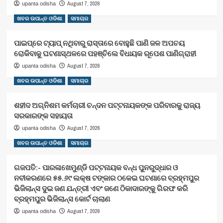
August 7, 2026
upanta odisha
ଖବର ଉପାନ୍ତ ଓଡିଶା
ସମାଚାର
ପାଇପ୍‌ରେ ଟ୍ୟାପ୍‌ ନଥିବାରୁ ରାସ୍ତାରେ ବୋହୁଛି ପାଣି ଜଳ ଅପଚୟ
ରୋକିବାକୁ ଘଟଣାସ୍ଥଳରେ ପହଞ୍ଚିଲେ ବିଧାୟକ ରୂପେଶ ପାଣିଗ୍ରାହୀ
August 7, 2026
upanta odisha
ଖବର ଉପାନ୍ତ ଓଡିଶା
ସମାଚାର
ଶହୀଦ ଅଗ୍ନିଶମ କର୍ମଚାରୀ ଚନ୍ଦନ ପଟ୍ଟନାୟକଙ୍କ ପରିବାରକୁ ରାଜ୍ୟ
ସରକାରଙ୍କ ସହାୟତା
August 7, 2026
upanta odisha
ଖବର ଉପାନ୍ତ ଓଡିଶା
ସମାଚାର
ଗଜପତି:- ପାରଳାଖେମୁଣ୍ଡି ପଟ୍ଟନାୟକ ବନ୍ଧ ପୁନରୁଦ୍ଧାର ଓ
ନବୀକରଣରେ ୫୫.୬୯ ଲକ୍ଷ ଟଙ୍କାର ଠକେଇ ଘଟଣାରେ ବ୍ରହ୍ମପୁର
ଭିଜିଲାନ୍ସ ଦୁଇ ଜଣ ଯନ୍ତ୍ରୀ ଏବଂ ଜଣେ ଠିକାଦାରଙ୍କୁ ଗିରଫ କରି
ବ୍ରହ୍ମପୁର ଭିଜିଲାନ୍ସ କୋର୍ଟ ଚାଲାଣ
August 7, 2026
upanta odisha