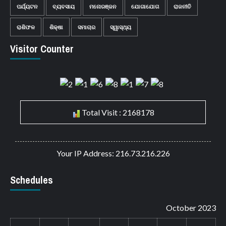
ପର୍ଯ୍ୟଟନ
ବ୍ୟବସାୟ
ମନୋରଞ୍ଜନ
ଯୋଗାଯୋଗ
ରାଜନୀତି
ରାଶିଫଳ
ଶିକ୍ଷା
ସମାଚାର
ସ୍ୱାସ୍ଥ୍ୟ
Visitor Counter
Total Visit : 2168178
Your IP Address: 216.73.216.226
Schedules
October 2023