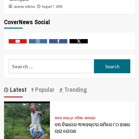
August 7, 2026
upanta odisha
CoverNews Social
Youtube
Vimeo
Facebook
Twitter
Search
for:
Latest
Popular
Trending
ଖବର ଉପାନ୍ତ ଓଡିଶା
ସମାଚାର
ବନ ବିଭାଗର ୩୨ହେକ୍ଟର ଜମିରେ ୮୦ ହଜାର
ଚାରା ରୋପଣ