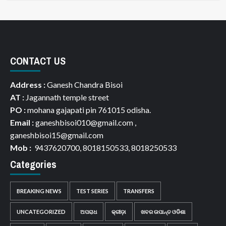
CONTACT US
Address :
Ganesh Chandra Bisoi
AT :
Jagannath temple street
PO :
mohana gajapati pin 761015 odisha.
Email :
ganeshbisoi010@gmail.com ,
ganeshbisoi15@gmail.com
Mob :
9437620700, 8018150533, 8018250533
Categories
BREAKING NEWS
TEST SERIES
TRANSFERS
UNCATEGORIZED
ଅପରାଧ
କ୍ରୀଡ଼ା
ଖବର ଉପାନ୍ତ ଓଡିଶା