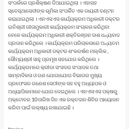
ସଂପର୍କରେ ପ୍ରଶିକ୍ଷଣ ଦିଆଯାଇଥିଲା । ଏହାସହ
ସ୍ବେସ୍ଥାସେବୀଙ୍କ ଭୂମିକା ସଂପର୍କିତ ଏକ ଡାୟରୀ ବଣ୍ଟନ
କରାଯାଇଥିଲା । ଏନଏସଏସ କାର୍ଯ୍ୟକ୍ରମ ଅଧିକାରୀ ଡକ୍ଟର
ଇତିଶ୍ରୀ ଗୀତାମୁକାରୀ କାର୍ଯ୍ୟକ୍ରମ ସଂଚାଳନା କରିଥିବା
ବେଳେ କାର୍ଯ୍ୟକ୍ରମ ଅଧିକାରୀ ଶକ୍ତିରଞ୍ଜନ ଦାଶ ଧନ୍ୟବାଦ
ପ୍ରଦାନ କରିଥିଲେ । କାର୍ଯ୍ୟକ୍ରମ ପରିଚାଳନାରେ ଅନ୍ୟତମ
କାର୍ଯ୍ୟକ୍ରମ ଅଧିକାରୀ ଡକ୍ଟର ଶଂକରର୍ଷଣ ମଲ୍ଲିକ ,
ସୌମ୍ୟଶ୍ରୀ ସାହୁ ପ୍ରମୂଖ ସହଯୋଗ କରିଥିଲେ ।
କାର୍ଯ୍ୟକ୍ରମରେ କ୍ରୀଡା ସଂସଦର ସଂପାଦକ ତଥା
ସାମ୍ବାଦିକତା ଓ ଗଣ ଯୋଗାଯୋଗ ବିଭାଗର ମୁଖ୍ୟ
ପ୍ରଫେସର ଗଣେଶ ସେଠୀଙ୍କ ସହ ବହୁ ଅଧ୍ୟାପକ ଓ
ଅଧ୍ୟାପିକାମାନେ ଯୋଗ ଦେଇଥିଲେ । ଏନଏସଏସ ପକ୍ଷରୁ
ଅକ୍ଟୋବର 10 ତାରିଖ ଦିନ ଏକ ରକ୍ତଦାନ ଶିବିର ଆୟୋଜନ
କରିବା ପାଇଁ ଲକ୍ଷ୍ୟ ରଖାଯାଇଛି ।