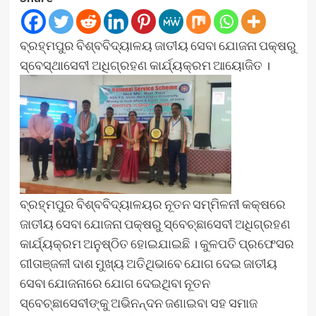
ବ୍ରହ୍ମପୁର ବିଶ୍ବବିଦ୍ୟାଳୟ ଜାତୀୟ ସେବା ଯୋଜନା ପକ୍ଷରୁ
ସ୍ବେସ୍ଥାସେବୀ ଅଧିଗ୍ରହଣ କାର୍ଯ୍ୟକ୍ରମ ଆୟୋଜିତ ।
ବ୍ରହ୍ମପୁର ବିଶ୍ବବିଦ୍ୟାଳୟର ନୂତନ ସମ୍ମିଳନୀ କକ୍ଷରେ
ଜାତୀୟ ସେବା ଯୋଜନା ପକ୍ଷରୁ ସ୍ବେଚ୍ଛାସେବୀ ଅଧିଗ୍ରହଣ
କାର୍ଯ୍ୟକ୍ରମ ଅନୁଷ୍ଠିତ ହୋଇଯାଇଛି । କୁଳପତି ପ୍ରଫେସର
ଗୀତାଞ୍ଜଳୀ ଦାଶ ମୁଖ୍ୟ ଅତିଥିଭାବେ ଯୋଗ ଦେଇ ଜାତୀୟ
ସେବା ଯୋଜନାରେ ଯୋଗ ଦେଇଥିବା ନୂତନ
ସ୍ବେଚ୍ଛାସେବୀଙ୍କୁ ଅଭିନନ୍ଦନ ଜଣାଇବା ସହ ସମାଜ