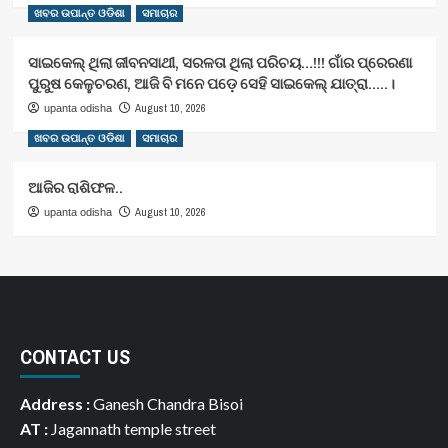
ଖବର ଉପାନ୍ତ ଓଡିଶା
ସମାଚାର
ସାଇକେଲ୍ ଥିଲା ଜୀବନସାଥୀ, ସରଳତା ଥିଲା ପରିଚୟ…!!! ଗାଁର ପ୍ରେରଣା
ପୁରୁଷ କେଳୁଚରଣ, ଆଜି ବି ମନେ ପଡ଼େ ସେହି ସାଇକେଲ୍ ଯାତ୍ରା…..।
August 10, 2026
upanta odisha
ଖବର ଉପାନ୍ତ ଓଡିଶା
ସମାଚାର
ଆଜିର ରାଶିଫଳ..
August 10, 2026
upanta odisha
CONTACT US
Address :
Ganesh Chandra Bisoi
AT :
Jagannath temple street