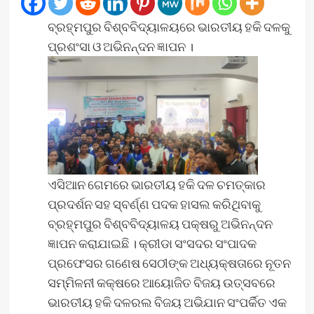
ବ୍ରହ୍ମପୁର ବିଶ୍ବବିଦ୍ୟାଳୟରେ ଭାରତୀୟ ହକି ଦଳକୁ
ପ୍ରଶଂସା ଓ ଅଭିନନ୍ଦନ ଜ୍ଞାପନ ।
ଏସିଆନ ଗେମରେ ଭାରତୀୟ ହକି ଦଳ ଚମତ୍କାର
ପ୍ରଦର୍ଶନ ସହ ସ୍ବର୍ଣ୍ଣ ପଦକ ହାସଲ କରିଥିବାକୁ
ବ୍ରହ୍ମପୁର ବିଶ୍ବବିଦ୍ୟାଳୟ ପକ୍ଷରୁ ଅଭିନନ୍ଦନ
ଜ୍ଞାପନ କରାଯାଇଛି । କ୍ରୀଡା ସଂସଦର ସଂପାଦକ
ପ୍ରଫେସର ଗଣେଷ ସେଠୀଙ୍କ ଅଧ୍ୟକ୍ଷତାରେ ନୂତନ
ସମ୍ମିଳନୀ କକ୍ଷରେ ଆୟୋଜିତ ବିଜୟ ଉତ୍ସବରେ
ଭାରତୀୟ ହକି ଦଳରଲ ବିଜୟ ଅଭିଯାନ ସଂପର୍କିତ ଏକ