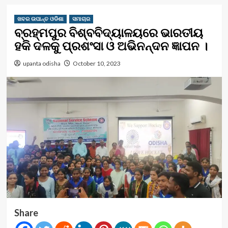
ଖବର ଉପାନ୍ତ ଓଡିଶା
ସମାଚାର
ବ୍ରହ୍ମପୁର ବିଶ୍ବବିଦ୍ୟାଳୟରେ ଭାରତୀୟ
ହକି ଦଳକୁ ପ୍ରଶଂସା ଓ ଅଭିନନ୍ଦନ ଜ୍ଞାପନ ।
upanta odisha
October 10, 2023
Share