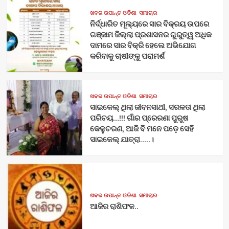
ଖବର ଉପାନ୍ତ ଓଡିଶା
ସମାଚାର
ନିର୍ଦ୍ଧାରିତ ମୂଲ୍ୟରେ ସାର ବିକ୍ରୟ ଉପରେ
ଗଞ୍ଜାମ ଜିଲ୍ଲା ପ୍ରଶାସନର ଗୁରୁତ୍ୱ ଅଧିକ
ଦାମରେ ସାର ବିକ୍ରି ହେଲେ ଅଭିଯୋଗ
କରିବାକୁ ଚାଷୀଙ୍କୁ ପରାମର୍ଶ
ଖବର ଉପାନ୍ତ ଓଡିଶା
ସମାଚାର
ସାଇକେଲ୍ ଥିଲା ଜୀବନସାଥୀ, ସରଳତା ଥିଲା
ପରିଚୟ…!!! ଗାଁର ପ୍ରେରଣା ପୁରୁଷ
କେଳୁଚରଣ, ଆଜି ବି ମନେ ପଡ଼େ ସେହି
ସାଇକେଲ୍ ଯାତ୍ରା…..।
ଖବର ଉପାନ୍ତ ଓଡିଶା
ସମାଚାର
ଆଜିର ରାଶିଫଳ..