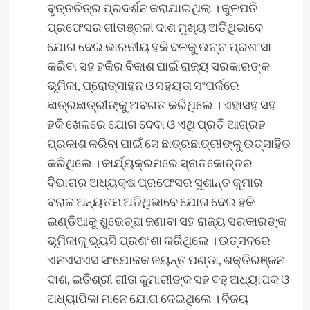
ବୃତ୍ତଚିତ୍ର ପ୍ରଦର୍ଶନ କରାଯାଇଥିଲା । କୁଳପତି
ପ୍ରଫେସର ଗୀତାଞ୍ଜଳୀ ଦାଶ ମୁଖ୍ୟ ଅତିଥିଭାବେ
ଯୋଗ ଦେଇ ଭାରତୀୟ ହକି ଦଳକୁ ଉଚ୍ଚ ପ୍ରଶଂସା
କରିବା ସହ ହକିର ବିକାଶ ପାଇଁ ରାଜ୍ୟ ସରକାରଙ୍କ
ଭୂମିକା, ପ୍ରୋତ୍ସାହନ ଓ ସହୟତା ସଂପର୍କରେ
ଛାତ୍ରଛାତ୍ରୀଙ୍କୁ ଅବଗତ କରିଥିଲେ । ଏହାସହ ସହ
ହକି ଖେଳରେ ଯୋଗ ଦେବା ଓ ଏଥି ପ୍ରତି ଆଗ୍ରହ
ପ୍ରକାଶ କରିବା ପାଇଁ ସେ ଛାତ୍ରଛାତ୍ରୀଙ୍କୁ ଉତ୍ସାହିତ
କରିଥିଲେ । କାର୍ଯ୍ୟକ୍ରମରେ ସ୍ନାତକୋତ୍ତର
ବିଭାଗର ଅଧ୍ୟକ୍ଷ ପ୍ରଫେସର ସୁଶାନ୍ତ କୁମାର
ବରାଳ ଅନ୍ୟତମ ଅତିଥିଭାବେ ଯୋଗ ଦେଇ ହକି
ଇଣ୍ଡିଆକୁ ଶୁଭେଚ୍ଛା ଜଣାବା ସହ ରାଜ୍ୟ ସରକାରଙ୍କ
ଭୂମିକାକୁ ଭୂୟସି ପ୍ରଶଂଶା କରିଥିଲେ । ଉତ୍ସବରେ
ଏନଏସଏସ ସଂଯୋଜକ ଜୟନ୍ତ ପଣ୍ଡା, ଶକ୍ତିରଞ୍ଜନ
ଦାଶ, ଇତିଶ୍ରୀ ଗୀତା କୁମାରୀଙ୍କ ସହ ବହୁ ଅଧ୍ୟାପକ ଓ
ଅଧ୍ୟାପିକା ମାନେ ଯୋଗ ଦେଇଥିଲେ । ବିଜୟ