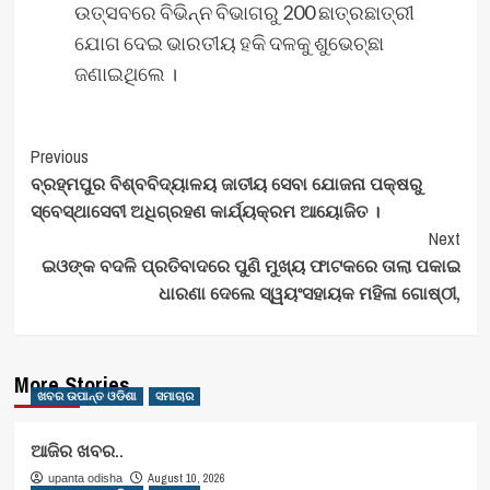
ଉତ୍ସବରେ ବିଭିନ୍ନ ବିଭାଗରୁ 200 ଛାତ୍ରଛାତ୍ରୀ
ଯୋଗ ଦେଇ ଭାରତୀୟ ହକି ଦଳକୁ ଶୁଭେଚ୍ଛା
ଜଣାଇଥିଲେ ।
Post
Previous
ବ୍ରହ୍ମପୁର ବିଶ୍ବବିଦ୍ୟାଳୟ ଜାତୀୟ ସେବା ଯୋଜନା ପକ୍ଷରୁ
Navigation
ସ୍ବେସ୍ଥାସେବୀ ଅଧିଗ୍ରହଣ କାର୍ଯ୍ୟକ୍ରମ ଆୟୋଜିତ ।
Next
ଇଓଙ୍କ ବଦଳି ପ୍ରତିବାଦରେ ପୁଣି ମୁଖ୍ୟ ଫାଟକରେ ତାଲା ପକାଇ
ଧାରଣା ଦେଲେ ସ୍ୱୟଂସହାୟକ ମହିଳା ଗୋଷ୍ଠୀ,
More Stories
ଖବର ଉପାନ୍ତ ଓଡିଶା
ସମାଚାର
ଆଜିର ଖବର..
August 10, 2026
upanta odisha