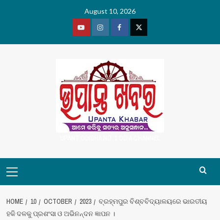
Skip
August 10, 2026
to
content
Youtube
Vimeo
Facebook
Twitter
UPANT ODISHA NO. 1 ODIA CHANNEL
Primary
Menu
HOME
10
OCTOBER
2023
ବ୍ରହ୍ମପୁର ବିଶ୍ବବିଦ୍ୟାଳୟରେ ଭାରତୀୟ
ହକି ଦଳକୁ ପ୍ରଶଂସା ଓ ଅଭିନନ୍ଦନ ଜ୍ଞାପନ ।