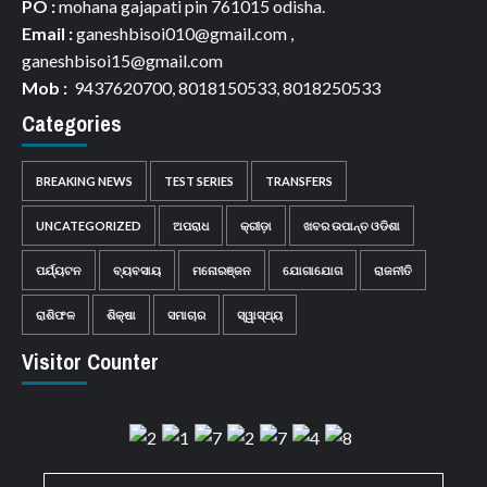
PO :
mohana gajapati pin 761015 odisha.
Email :
ganeshbisoi010@gmail.com ,
ganeshbisoi15@gmail.com
Mob :
9437620700, 8018150533, 8018250533
Categories
BREAKING NEWS
TEST SERIES
TRANSFERS
UNCATEGORIZED
ଅପରାଧ
କ୍ରୀଡ଼ା
ଖବର ଉପାନ୍ତ ଓଡିଶା
ପର୍ଯ୍ୟଟନ
ବ୍ୟବସାୟ
ମନୋରଞ୍ଜନ
ଯୋଗାଯୋଗ
ରାଜନୀତି
ରାଶିଫଳ
ଶିକ୍ଷା
ସମାଚାର
ସ୍ୱାସ୍ଥ୍ୟ
Visitor Counter