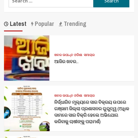
for:
Latest
Popular
Trending
ଖବର ଉପାନ୍ତ ଓଡିଶା
ସମାଚାର
ଆଜିର ଖବର..
ଖବର ଉପାନ୍ତ ଓଡିଶା
ସମାଚାର
ନିର୍ଦ୍ଧାରିତ ମୂଲ୍ୟରେ ସାର ବିକ୍ରୟ ଉପରେ
ଗଞ୍ଜାମ ଜିଲ୍ଲା ପ୍ରଶାସନର ଗୁରୁତ୍ୱ (ଅଧିକ
ଦାମରେ ସାର ବିକ୍ରି ହେଲେ ଅଭିଯୋଗ
କରିବାକୁ ଚାଷୀଙ୍କୁ ପରାମର୍ଶ)