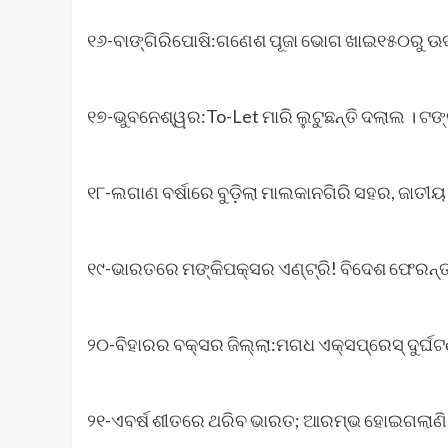
୧୬-ବାଙ୍ଗିରିପୋଷି:ଗଣେଶ ପୂଜା ଭୋଗ ଖାଇ୧୫୦ରୁ ଊର୍ଦ୍
୧୭-ଭୁବନେଶ୍ୱର:To-Let ମାରି ଲୁଟୁଛନ୍ତି ଦଲାଲ । ଟଙ୍କ
୧୮-ଲଗାଣ ବର୍ଷାରେ ବୁଡ଼ିଲା ମାଲକାନଗିରି ସହର, ଜାତ
୧୯-ଭାରତରେ ମଙ୍କିପକ୍ସର ଏଣ୍ଟ୍ରି! ବିଦେଶ ଫେରନ୍ତା
୨୦-ବିହାରର ବକ୍ସର ଜିଲ୍ଲା:ମଗଧ ଏକ୍ସପ୍ରେସ୍ ଦୁର୍ଘଟଣା
୨୧-ଏବର୍ଷ ଶୀତରେ ଥରିବ ଭାରତ; ଆରମ୍ଭ ହୋଇଗଲାଣି 