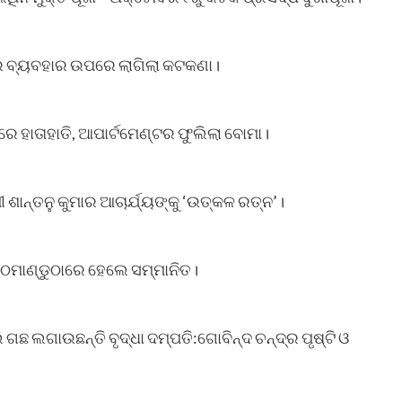
୍‌ ର ବ୍ୟବହାର ଉପରେ ଲାଗିଲା କଟକଣା।
ଟରେ ହାତାହାତି, ଆପାର୍ଟମେଣ୍ଟର ଫୁଲିଲା ବୋମା।
ଶାନ୍ତନୁ କୁମାର ଆଚାର୍ଯ୍ୟଙ୍କୁ ‘ଉତ୍କଳ ରତ୍ନ’।
ାଠମାଣ୍ଡୁଠାରେ ହେଲେ ସମ୍ମାନିତ।
 ଗଛ ଲଗାଉଛନ୍ତି ବୃଦ୍ଧା ଦମ୍ପତି:ଗୋବିନ୍ଦ ଚନ୍ଦ୍ର ପୃଷ୍ଟି ଓ