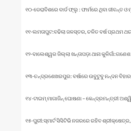
୧୦-ଡେରାବିଶରେ ବାର୍ଡ ଫ୍ଲୁ : ଫାର୍ମରେ ଥିବା ଜୀବନ୍ତ ଓ
୧୧-ଲମତାପୁଟ:ବଢିଲା ଜଳସ୍ତର, ଚଳିତ ବର୍ଷ ପ୍ରଥମ ଥର 
୧୨-ବାଲେଶ୍ୱର ଜିଲ୍ଲା ଖନ୍ତାପଡ଼ା ଥାନା କୁଳିଗାଁ:ଗଣ
୧୩-ଚନ୍ଦ୍ରଶେଖରପୁର: ବର୍ଷାରେ ଉବୁଟୁବୁ ନନ୍ଦନ ବିହାର,
୧୪-ଟାଇମ୍ ମାଗାଜିନ୍ ଘୋଷଣା – କେନ୍ଦ୍ରମନ୍ତ୍ରୀ ଅଶ୍
୧୫-ପୁରୀ:ସ୍ମାର୍ଟ ସିସିଟିଭି ନଜରରେ ରହିବ ଶ୍ରୀକ୍ଷେତ୍ର,