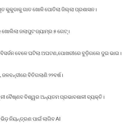
 ମୃତ କୁକୁଡାକୁ ଗାତ ଖୋଳି ପୋତିଲା ଜିଲ୍ଲା ପ୍ରଶାସନ।
ଖୋଲିଲା ଜଲାପୁଟ ଡ୍ୟାମ୍‌ର ୫ ଗେଟ୍।
େଶ ବିସର୍ଜନ ବେଳେ ଘଟିଲା ଅଘଟଣ,ପୋଖରୀରେ ବୁଡ଼ିଗଲେ ଦୁଇ ଭାଇ।
 ଜଳବନ୍ଦୀରେ ବିତିଗଲାଣି ୨୨ବର୍ଷ।
ୱିନୀ ବୈଷ୍ଣବ ବିଶ୍ୱର ଅନ୍ୟତମ ପ୍ରଭାବଶାଳୀ ବ୍ୟକ୍ତି।
 ଭିଡ଼ ନିୟନ୍ତ୍ରଣ ପାଇଁ ଲାଗିବ AI