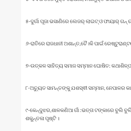
୫-ଦୁର୍ଗା ପୂଜା ଭସାଣିରେ ଲେଜର୍ ଲାଇଟ୍ ଓ ଫାୟାର୍ ଗନ
୬-ରାତିରେ ରାଜଧାନୀ ଅଶାନ୍ତ,ଚୈ।କି ପାଇଁ ରେଷ୍ଟୁରାଣ୍
୭-ଉତ୍କଳ ସାହିତ୍ୟ ସମାଜ ସମ୍ମାନ ଘୋଷିତ: କଥାଶିଳ୍ପୀ 
୮-ଅଚ୍ୟୁତ ସାମନ୍ତଙ୍କୁ ଯଶସ୍ଵୀ ସମ୍ମାନ, ନେପାଳର କ
୯-କେନ୍ଦୁଝର,ଶାଳକଣିଆ ଗାଁ :ଭତ୍ତା ଟଙ୍କାରେ ବୁଲି ବୁଲି
ଶକୁନ୍ତଳା ପୃଷ୍ଟି ।