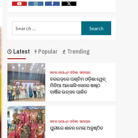
Youtube
Vimeo
Facebook
Twitter
Search
for:
Latest
Popular
Trending
ଖବର ଉପାନ୍ତ ଓଡିଶା
ସମାଚାର
ବରଗଡ଼ରେ ପଶ୍ଚିମ ଓଡ଼ିଶା ୱେବ୍
ମିଡିଆ ଆସୋସିଏସନର ଷଷ୍ଠ
ବାର୍ଷିକ ଉତ୍ସବ ପାଳିତ
ଖବର ଉପାନ୍ତ ଓଡିଶା
ସମାଚାର
ପୁରୀରେ ଶାବନ ମେଳା ଅନୁଷ୍ଠିତ