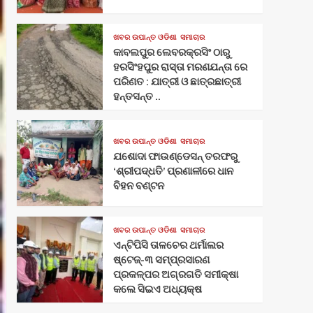
ଖବର ଉପାନ୍ତ ଓଡିଶା
ସମାଚାର
କାବଲପୁର ଲେବରକ୍ରସିଂ ଠାରୁ
ହରସିଂହପୁର ରାସ୍ତା ମରଣଯନ୍ତା ରେ
ପରିଣତ : ଯାତ୍ରୀ ଓ ଛାତ୍ରଛାତ୍ରୀ
ହନ୍ତସନ୍ତ ..
ଖବର ଉପାନ୍ତ ଓଡିଶା
ସମାଚାର
ଯଶୋଦା ଫାଉଣ୍ଡେସନ୍ ତରଫରୁ
‘ଶ୍ରୀପଦ୍ଧତି’ ପ୍ରଣାଳୀରେ ଧାନ
ବିହନ ବଣ୍ଟନ
ଖବର ଉପାନ୍ତ ଓଡିଶା
ସମାଚାର
ଏନ୍‌ଟିପିସି ତାଳଚେର ଥର୍ମାଲର
ଷ୍ଟେଜ୍-୩ ସମ୍ପ୍ରସାରଣ
ପ୍ରକଳ୍ପର ଅଗ୍ରଗତି ସମୀକ୍ଷା
କଲେ ସିଇଏ ଅଧ୍ୟକ୍ଷ