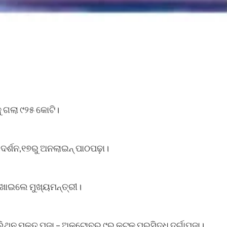
ୁ ଗଲା ୯୨୫ କୋଟି।
ଗଦର୍ଶନ,୧୭ରୁ ଅନଲାଇନ୍ ପାଠପଢ଼ା।
ଖାଇଲେ ମୁଖ୍ୟମନ୍ତ୍ରୀ।
ିଥିନ ମୁକ୍ତ ପୂଜା – ଅକ୍ଟୋବର ୯ରୁ କଟକ ପ୍ରସିଦ୍ଧ ଦୁର୍ଗାପୂଜା।