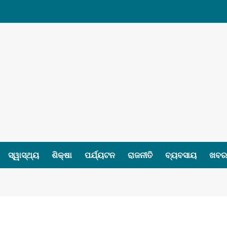
ସ୍ୱାସ୍ଥ୍ୟ
ଶିକ୍ଷା
ପର୍ଯ୍ୟଟନ
ରାଜନୀତି
ବ୍ୟବସାୟ
ଖବର 