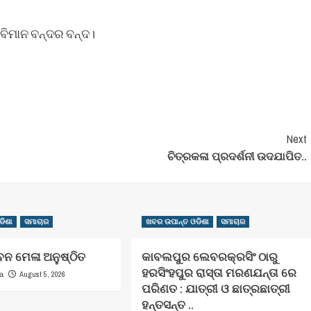
 ବିମାନ ବନ୍ଦର ବନ୍ଦ।
Next
ଚିତ୍ରକଳା ପ୍ରଦର୍ଶନୀ ଉଦଯାପିତ..
ଡିଶା
ସମାଚାର
ଖବର ଉପାନ୍ତ ଓଡିଶା
ସମାଚାର
ବନ ମେଳା ଅନୁଷ୍ଠିତ
କାବଲପୁର ଲେବରକ୍ରସିଂ ଠାରୁ
ହରସିଂହପୁର ରାସ୍ତା ମରଣଯନ୍ତା ରେ
August 5, 2026
ha
ପରିଣତ : ଯାତ୍ରୀ ଓ ଛାତ୍ରଛାତ୍ରୀ
ହନ୍ତସନ୍ତ ..