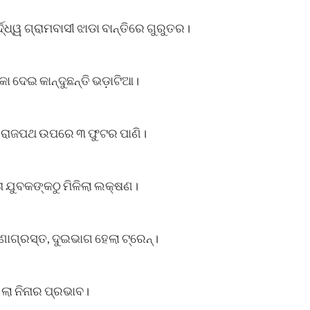
ଧ୍ୱ ଗ୍ରାମବାସୀ ଝାଡା ବାନ୍ତିରେ ଗୁରୁତର।
ା ଦେଇ କାନ୍ଦୁଛନ୍ତି ଭଡ଼ାଟିଆ।
ୀୟ ରାଜପଥ ଉପରେ ୩ ଫୁଟର ପାଣି।
 ଯୁବକଙ୍କଠୁ ମିଳିଲା ଲକ୍ଷଣ।
ଗ୍ରସ୍ତ, ଦୁଇଭାଗ ହେଲା ​‌ଟ୍ରେନ୍‌।
ଲା ନିନାର ପ୍ରଭାବ।