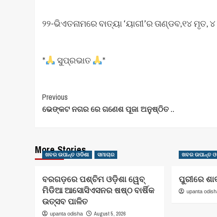
୨୨-ଭିଏତନାମରେ ବାତ୍ୟା ‘ୟାଗୀ’ର ତାଣ୍ଡବ,୧୪ ମୃତ, ୪
*
ସୁପ୍ରଭାତ
*
Post
Previous
ଭେଙ୍କଟ ନଗର ରେ ଗଣେଶ ପୂଜା ଅନୁଷ୍ଠିତ ..
Navigation
More Stories
ଖବର ଉପାନ୍ତ ଓଡିଶା
ସମାଚାର
ଖବର ଉପାନ୍ତ ଓ
ବରଗଡ଼ରେ ପଶ୍ଚିମ ଓଡ଼ିଶା ୱେବ୍
ପୁରୀରେ ଶା
ମିଡିଆ ଆସୋସିଏସନର ଷଷ୍ଠ ବାର୍ଷିକ
upanta odis
ଉତ୍ସବ ପାଳିତ
August 5, 2026
upanta odisha