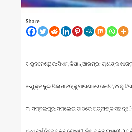
Share
୧-ଭୁବନେଶ୍ୱର:ସିଏମ୍ କିଷାନ୍ ଆରମ୍ଭ; ଚାଷୀଙ୍କ ଖାତାକ
୨-ଯୁକ୍ତ ଦୁଇ ପିଲାମାନଙ୍କୁ ମାଗଣାରେ କୋଚିଂ,୧୨ରୁ ଦି
୩-ସମ୍ବଲପୁର:ସମଲେଇ ପୀଠରେ ପତ୍ନୀଙ୍କ ସହ ନୂଆଁ 
୪-ଏ ବର୍ଷ ଡିଜେ ମୁକ୍ତ ରୋଷଣୀ, ନିଶାମୁକ୍ତ ଭଷାଣୀ ଓ ପଲ