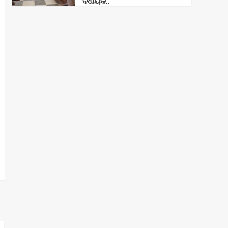
ବିଧାୟକ..