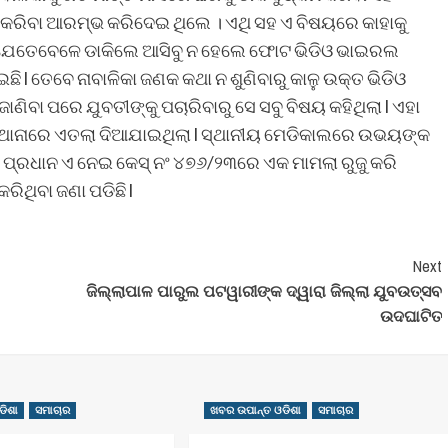
 କରିବା ଆରମ୍ଭ କରିଦେଇ ଥିଲେ । ଏଥି ସହ ଏ ବିଷୟରେ କାହାକୁ
ବଂ ଯେତେବେଳେ ଡାକିଲେ ଆସିବୁ ନ ହେଲେ ଫୋଟ ଭିଡିଓ ଭାଇରଲ
l ତେବେ ନାବାଳିକା ଜଣକ କଥା ନ ଶୁଣିବାରୁ କାଳୁ ଉକ୍ତ ଭିଡିଓ
ିବା ପରେ ଯୁବତୀଙ୍କୁ ପଚାରିବାରୁ ସେ ସବୁ ବିଷୟ କହିଥିଲା l ଏହା
େ ଥାନାରେ ଏତଲା ଦିଆଯାଇଥିଲା l ସ୍ଥାନୀୟ ମେଡିକାଲରେ ଉଭୟଙ୍କ
 ପ୍ରଧାନ ଏ ନେଇ କେସ୍ ନଂ ୪୭୬/୨୩ରେ ଏକ ମାମଲା ରୁଜୁ କରି
ରିଥିବା ଜଣା ପଡିଛି l
Next
ଜିଲ୍ଲାପାଳ ପାରୁଲ ପଟୱାରୀଙ୍କ ଦ୍ୱାରା ଜିଲ୍ଲା ଯୁବଉତ୍ସବ
ଉଦଘାଟିତ
ଡିଶା
ସମାଚାର
ଖବର ଉପାନ୍ତ ଓଡିଶା
ସମାଚାର