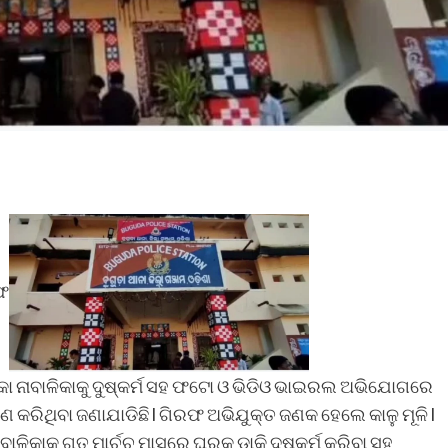
ରଫ
ଜନୈକା ନାବାଳିକାକୁ ଦୁଷ୍କର୍ମ ସହ ଫଟୋ ଓ ଭିଡିଓ ଭାଇରଲ ଅଭିଯୋଗରେ
ଣ କରିଥିବା ଜଣାଯାଡିଛି l ଗିରଫ ଅଭିଯୁକ୍ତ ଜଣକ ହେଲେ କାଳୁ ମୂଳି l
ବାଳିକାକୁ ଗତ ମାର୍ଚ୍ଚ ମାସରେ ଘରକୁ ଡାକି ଦୁଷ୍କର୍ମ କରିବା ସହ