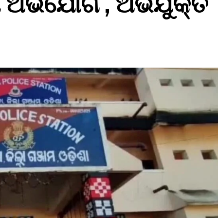
ର୍ମ ଅଭିଯୋଗ , ଅଭିଯୁକ୍ତ