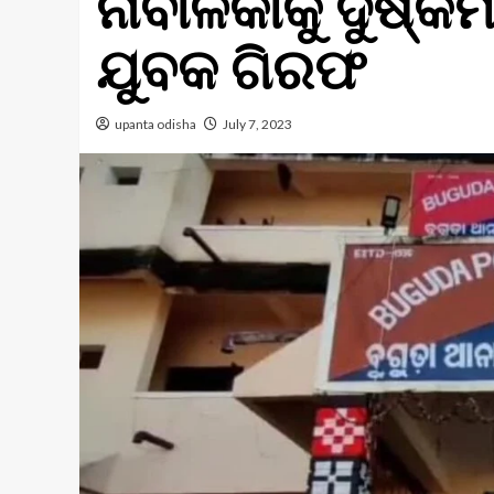
ନାବାଳିକାକୁ ଦୁଷ୍କ
ଯୁବକ ଗିରଫ
upanta odisha
July 7, 2023