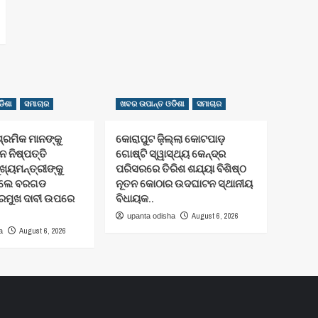
ିଶା
ସମାଚାର
ଖବର ଉପାନ୍ତ ଓଡିଶା
ସମାଚାର
ଶ୍ରମିକ ମାନଙ୍କୁ
କୋରାପୁଟ ଜ଼ିଲ୍ଲା କୋଟପାଡ଼
 ନିଷ୍ପତ୍ତି
ଗୋଷ୍ଟି ସ୍ୱାସ୍ଥ୍ୟ କେନ୍ଦ୍ର
ଖ୍ୟମନ୍ତ୍ରୀଙ୍କୁ
ପରିସରରେ ତିରିଶ ଶଯ୍ୟା ବିଶିଷ୍ଠ
 କଲେ ବରଗଡ
ନୂତନ କୋଠାର ଉଦଘାଟନ ସ୍ଥାନୀୟ
୍ରମୁଖ ଦାବୀ ଉପରେ
ବିଧାୟକ..
August 6, 2026
upanta odisha
August 6, 2026
a