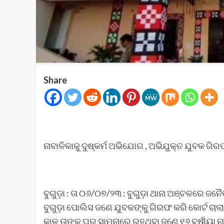
Share
ନାବାଳିକାକୁ ଦୁଷ୍କର୍ମ ଅଭିଯୋଗ , ଅଭିଯୁକ୍ତ ଯୁବକ ଗି
ବୁଗୁଡ଼ା : ତା ୦୬/୦୭/୨୩ : ବୁଗୁଡ଼ା ଥାନା ଅଞ୍ଚଳରେ 
ବୁଗୁଡ଼ା ପୋଲିସ ଜଣେ ଯୁବକଙ୍କୁ ଗିରଫ କରି କୋର୍ଟ ଚାଲା
କାଳୁ ତାଙ୍କ ଘର ସାମ୍ନାରେ ରହୁଥିବା ଜଣେ ୧୬ ବର୍ଷୀୟା ନା