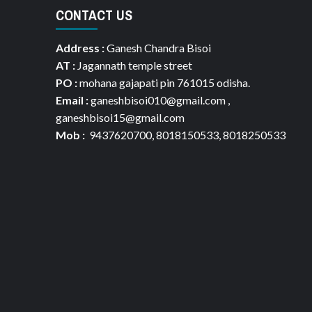
CONTACT US
Address :
Ganesh Chandra Bisoi
AT :
Jagannath temple street
PO :
mohana gajapati pin 761015 odisha.
Email :
ganeshbisoi010@gmail.com ,
ganeshbisoi15@gmail.com
Mob :
9437620700, 8018150533, 8018250533