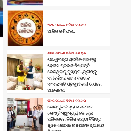
ଖବର ଉପାନ୍ତ ଓଡିଶା
ସମାଚାର
ଆଜିର ରାଶିଫଳ..
ଖବର ଉପାନ୍ତ ଓଡିଶା
ସମାଚାର
କେନ୍ଦୁପତ୍ର ଶ୍ରମିକ ମାନଙ୍କୁ
ବୋନସ ପ୍ରଦାନ ନିଷ୍ପତ୍ତି
ଦେଇଥିବାରୁ ମୁଖ୍ୟମନ୍ତ୍ରୀଙ୍କୁ
ସମ୍ବର୍ଦ୍ଧନା କଲେ ବରଗଡ
ସାଂସଦ:୩ଟି ପ୍ରମୁଖ ଦାବୀ ଉପରେ
ଆଲୋଚନା
ଖବର ଉପାନ୍ତ ଓଡିଶା
ସମାଚାର
କୋରାପୁଟ ଜ଼ିଲ୍ଲା କୋଟପାଡ଼
ଗୋଷ୍ଟି ସ୍ୱାସ୍ଥ୍ୟ କେନ୍ଦ୍ର
ପରିସରରେ ତିରିଶ ଶଯ୍ୟା ବିଶିଷ୍ଠ
ନୂତନ କୋଠାର ଉଦଘାଟନ ସ୍ଥାନୀୟ