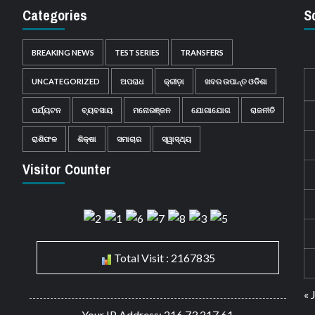
Categories
S
BREAKING NEWS
TEST SERIES
TRANSFERS
UNCATEGORIZED
ଅପରାଧ
କ୍ରୀଡ଼ା
ଖବର ଉପାନ୍ତ ଓଡିଶା
ପର୍ଯ୍ୟଟନ
ବ୍ୟବସାୟ
ମନୋରଞ୍ଜନ
ଯୋଗାଯୋଗ
ରାଜନୀତି
ରାଶିଫଳ
ଶିକ୍ଷା
ସମାଚାର
ସ୍ୱାସ୍ଥ୍ୟ
Visitor Counter
Total Visit : 2167835
« 
Your IP Address: 216.73.217.61