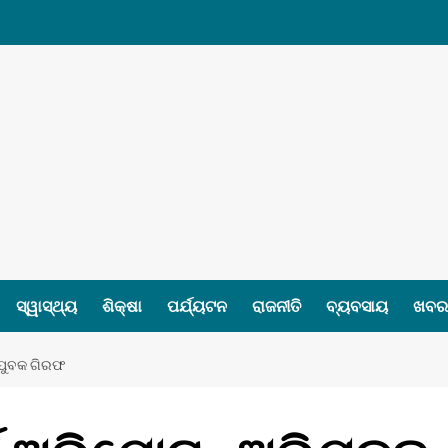
ସ୍ୱାସ୍ଥ୍ୟ
ଶିକ୍ଷା
ପର୍ଯ୍ୟଟନ
ରାଜନୀତି
ବ୍ୟବସାୟ
ଖବର 
ତ ଯୁବକ ଗିରଫ