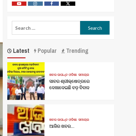
Youtube
Vimeo
Facebook
Twitter
Search
for:
Latest
Popular
Trending
ଖବର ଉପାନ୍ତ ଓଡିଶା
ସମାଚାର
ସାବର ଶ୍ରୀକ୍ଷେତ୍ରରେ
ଦେଖାଦେଇଛି ବଡ଼ ବିବାଦ
ଖବର ଉପାନ୍ତ ଓଡିଶା
ସମାଚାର
ଆଜିର ଖବର…