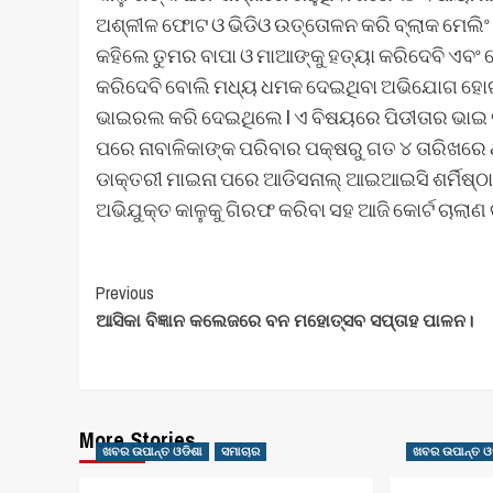
ଅଶ୍ଳୀଳ ଫୋଟ ଓ ଭିଡିଓ ଉତ୍ତୋଳନ କରି ବ୍ଲାକ ମେଲିଂ
କହିଲେ ତୁମର ବାପା ଓ ମାଆଙ୍କୁ ହତ୍ୟା କରିଦେବି ଏ
କରିଦେବି ବୋଲି ମଧ୍ୟ ଧମକ ଦେଇଥିବା ଅଭିଯୋଗ ହୋଇଛି 
ଭାଇରଲ କରି ଦେଇଥିଲେ l ଏ ବିଷୟରେ ପିଡୀତାର ଭାଇ ଜାଣ
ପରେ ନାବାଳିକାଙ୍କ ପରିବାର ପକ୍ଷରୁ ଗତ ୪ ତାରିଖର
ଡାକ୍ତରୀ ମାଇନା ପରେ ଆଡିସନାଲ୍ ଆଇଆଇସି ଶର୍ମିଷ୍ଠା
ଅଭିଯୁକ୍ତ କାଳୁକୁ ଗିରଫ କରିବା ସହ ଆଜି କୋର୍ଟ ଚାଲାଣ କ
Post
Previous
ଆସିକା ବିଜ୍ଞାନ କଲେଜରେ ବନ ମହୋତ୍ସବ ସପ୍ତାହ ପାଳନ।
Navigation
More Stories
ଖବର ଉପାନ୍ତ ଓଡିଶା
ସମାଚାର
ଖବର ଉପାନ୍ତ ଓ